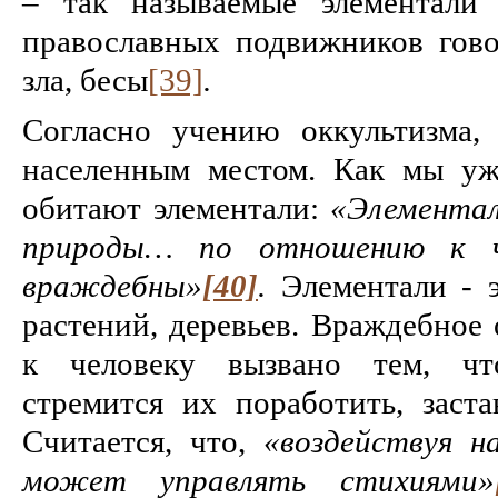
– так называемые элементали
православных подвижников гово
зла, бесы
[39]
.
Согласно учению оккультизма, 
населенным местом. Как мы уж
обитают элементали:
«Элементал
природы… по отношению к ч
враждебны»
[40]
.
Элементали - э
растений, деревьев. Враждебное
к человеку вызвано тем, чт
стремится их поработить, заста
Считается, что,
«воздействуя н
может управлять стихиями»