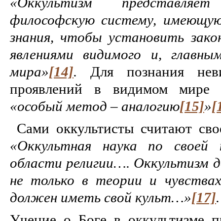
«Оккультизм представля
философскую систему, имеющую
знания, чтобы установить зако
явлениями видимого и, главны
мира»
[14]
.
Для познания нев
проявлений в видимом мире о
«особый метод – аналогию
[15]
»
[
Сами оккультисты считают сво
«Оккультная наука по своей 
области религии…. Оккультизм д
не только в теории и чувствах
должен иметь свой культ…»
[17]
.
Учение о Боге в оккультизме п