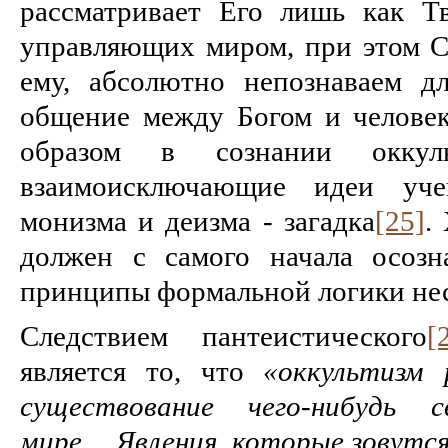
рассматривает Его лишь как Т
управляющих миром, при этом С
ему, абсолютно непознаваем д
общение между Богом и челове
образом в сознании оккуль
взаимоисключающие идеи учен
монизма и деизма - загадка
[25]
.
должен с самого начала осозн
принципы формальной логики не
Следствием пантеистического
[
является то, что
«оккультизм
существование чего-нибудь с
мире… Явления, которые зовутся