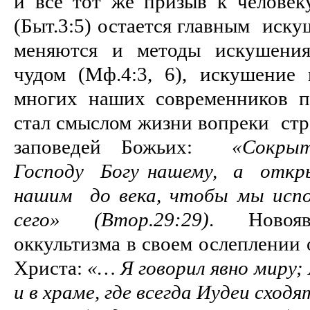
и все тот же призыв к человеку
(Быт.3:5) остается главным иску
меняются и методы искушения
чудом (Мф.4:3, 6), искушение 
многих наших современников п
стал смыслом жизни вопреки ст
заповедей Божьих:
«Сокры
Господу Богу нашему, а отк
нашим до века, чтобы мы испол
сего» (Втор.29:29)
. Новояв
оккультизма в своем ослеплении 
Христа:
«… Я говорил явно миру; 
и в храме, где всегда Иудеи сходя