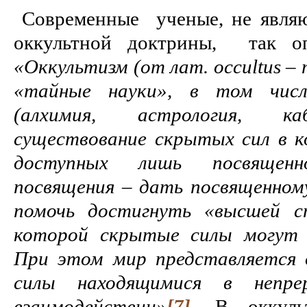
Современные ученые, не явля
оккультной доктрины, так оп
«Оккультизм (от лат.
occultus
– 
«тайные науки», в том числ
(алхимия, астрология, ка
существование скрытых сил в ко
доступных лишь посвященн
посвящения – дать посвященному
помочь достигнуть «высшей ст
которой скрытые силы могут 
При этом мир представляется 
силы находящимися в непре
взаимодействии»
[7]
.
В оккульт