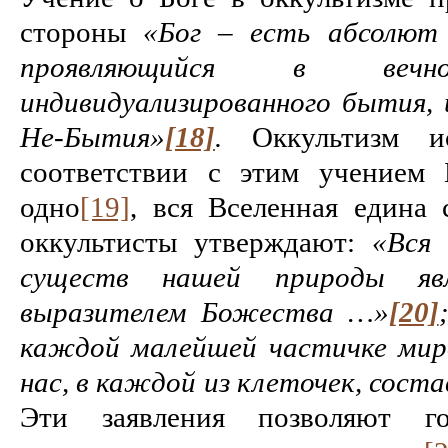
стороны
«Бог – есть абсолют
проявляющийся в вечно
индивидуализированного бытия, 
Не-Бытия»
[18]
.
Оккультизм ис
соответствии с этим учением 
одно
[19]
, вся Вселенная едина 
оккультисты утверждают:
«Вся 
существ нашей природы яв
выразителем Божества …»
[20]
каждой малейшей частичке мир
нас, в каждой из клеточек, сост
Эти заявления позволяют г