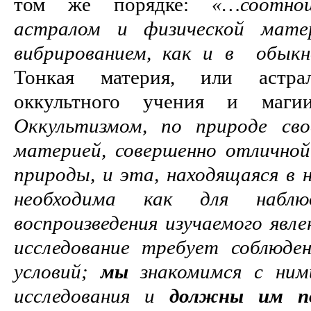
том же порядке:
«…соотно
астралом и физической матер
вибрированием, как и в обыкн
Тонкая материя, или астра
оккультного учения и маг
Оккультизмом, по природе сво
материей, совершенно отлично
природы, и эта, находящаяся в 
необходима как для набл
воспроизведения изучаемого явл
исследование требует соблюде
условий;
мы
знакомимся с ним
исследования и
должны им по