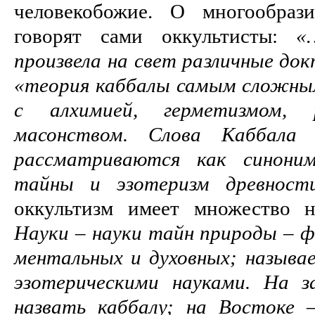
человекобожие. О многообраз
говорят сами оккультисты:
«
произвела на свет различные до
«теория каббалы самым сложны
с алхимией, герметизмом, 
масонством. Слова Каббала
рассматриваются как синоним
тайны и эзотеризм древност
оккультизм имеет множество 
Науки – науки тайн природы – фи
ментальных и духовных; называ
эзотерическими науками. На 
назвать каббалу; на Востоке 