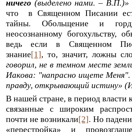
ничего
(выделено нами. – В.П.)» 
что в Священном Писании ест
тайны. Обольщение и гор
неосознанному богохульству, о
ведь если в Священном Пис
знание
[1]
, то, значит, ложны сл
говорил, не в темном месте земл
Иакова: "напрасно ищете Меня".
правду, открывающий истину» (И
В нашей стране, в период власти
связанные с широким распрост
почти не возникали
[2]
. Но падени
«перестройка» и провозгла