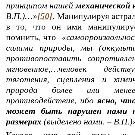
принципом нашей
механической 
В.П.)…»
[50]
.
Манипулируя астрал
в то, что он ими манипулируе
помнить, что
«самопроизвольнос
силами природы, мы (оккульт
противопоставить сопротивле
мгновенное,…человек дейс
тяготения, сцепления и хими
природа более или мен
противодействие, ибо
ясно, чт
может быть
нарушен нами
размерах
(выделено нами. – В.П.)
Каково имя той силы, к к