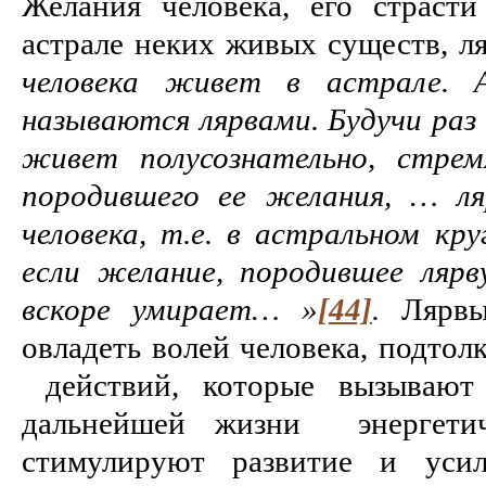
Желания человека, его страст
астрале неких живых существ, л
человека живет в астрале. А
называются лярвами. Будучи раз 
живет полусознательно, стрем
породившего ее желания, … ля
человека, т.е. в астральном кру
если желание, породившее лярву
вскоре умирает… »
[44]
.
Лярвы 
овладеть волей человека, подтол
действий, которые вызывают
дальнейшей жизни энергетиче
стимулируют развитие и уси