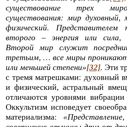
существование трех ми
существования: мир духовный,
физический. Представителем п
второго – энергия или сила,
Второй мир служит посредн
третьим, … все миры проникают 
или меньшей степени»
[32]
.
Эти т
с тремя матрешками: духовный в
и физический, астральный вме
отличаются уровнями вибрации 
Оккультизм исповедует своеобр
материализма:
«Представление
совершенно отличны друг от друг