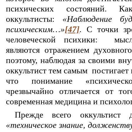
психических состояний. К
оккультисты:
«Наблюдение бу
психическим…»
[47]
.
С точки зре
человеческой психики: мысли
являются отражением духовного
поэтому, наблюдая за своими вн
оккультист тем самым постигает 
что понимание «психическ
чрезвычайно отличается от тог
современная медицина и психоло
Прежде всего оккультист д
«техническое знание, долженст