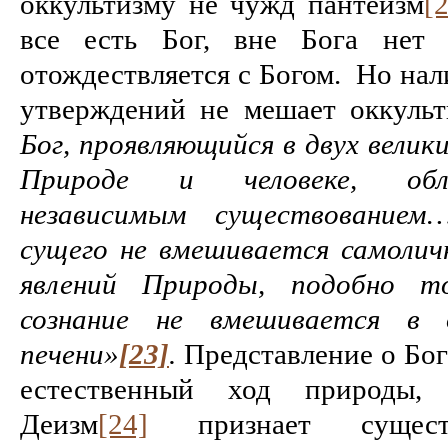
оккультизму не чужд пантеизм
[
все есть Бог, вне Бога нет 
отождествляется с Богом. Но на
утверждений не мешает оккульт
Бог, проявляющийся в двух велик
Природе и человеке, обл
независимым существованием…
сущего не вмешивается самолич
явлений Природы, подобно то
сознание не вмешивается в 
печени»
[23]
.
Представление о Бо
естественный ход природы, х
Деизм
[24]
признает сущест