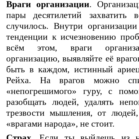
Враги организации
. Организа
пары десятилетий захватить 
случилось. Внутри организаци
тенденции к исчезновению про
всём этом, враги организ
организацию, выявляйте её враго
быть в каждом, истинный арие
Рейха. На врагов можно сп
«непогрешимого» гуру, с пом
разобщать людей, удалять неп
трезвости мышления, от людей
«врагами народа», не стоит.
Страх
. Если ты выйдешь из н