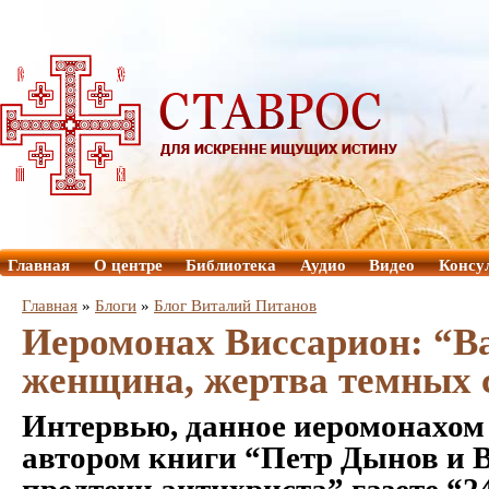
Главная
О центре
Библиотека
Аудио
Видео
Консу
Главная
»
Блоги
»
Блог Виталий Питанов
Иеромонах Виссарион: “Ва
женщина, жертва темных 
Интервью, данное иеромонахом
автором книги “Петр Дынов и В
предтечи антихриста” газете “2