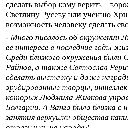
сделать выбор кому верить – воро
Светлину Русеву или учению Хри
возможность человеку сделать св
-
Много писалось об окружении 
ее интересе в последние годы жиз
Среди близкого окружения были С
Райнов, а также Святослав Рери
сделать выставку и даже награди
эрудированные творцы, интелле
которых Людмила Живкова управ
Болгарии. А Ванга была близка 
занятия верхушки общества как
отразились на народе?