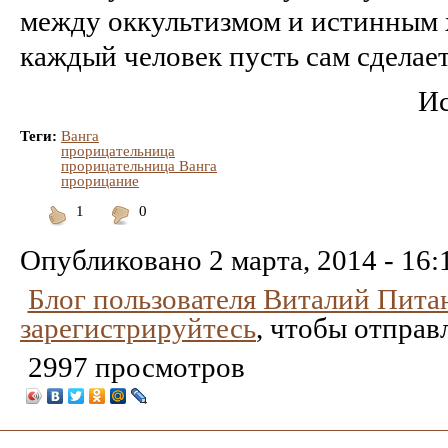
между оккультизмом и истинным 
каждый человек пусть сам сделает
Ис
Теги:
Ванга
прорицательница
прорицательница Ванга
прорицание
1
0
Понравилось
Не
понравилось
Опубликовано
2 марта, 2014 - 16:
Блог пользователя Виталий Пита
зарегистрируйтесь
, чтобы отправ
2997 просмотров