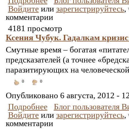
Подробнее
Блог пользователя 
Войдите
или
зарегистрируйтесь
,
комментарии
4181 просмотр
Ксения Чубук. Гадалкам кризи
Смутные время – богатая «питател
предсказателей (а точнее «бредска
паразитирующих на человеческой 
0
0
Понравилось
Не
понравилось
Опубликовано
6 августа, 2012 - 1
Подробнее
Блог пользователя 
Войдите
или
зарегистрируйтесь
,
комментарии