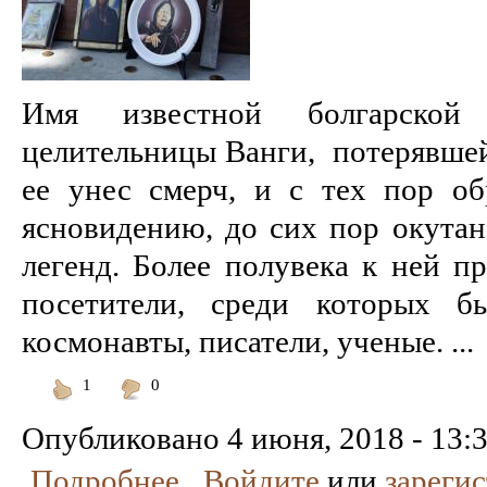
Имя известной болгарской
целительницы Ванги, потерявшей 
ее унес смерч, и с тех пор о
ясновидению, до сих пор окута
легенд. Более полувека к ней пр
посетители, среди которых бы
космонавты, писатели, ученые. ...
1
0
Понравилось
Не
понравилось
Опубликовано
4 июня, 2018 - 13:
Подробнее
Войдите
или
зареги