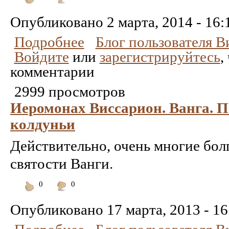
Понравилось
Не
понравилось
Опубликовано
2 марта, 2014 - 16:
Подробнее
Блог пользователя 
Войдите
или
зарегистрируйтесь
,
комментарии
2999 просмотров
Иеромонах Виссарион. Ванга. П
колдуньи
Действительно, очень многие бол
святости Ванги.
0
0
Понравилось
Не
понравилось
Опубликовано
17 марта, 2013 - 16