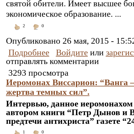
святой обители. Имеет высшее бо
экономическое образование. ...
2
0
Понравилось
Не
понравилось
Опубликовано
26 мая, 2015 - 15:5
Подробнее
Войдите
или
зареги
отправлять комментарии
3293 просмотра
Иеромонах Виссарион: “Ванга –
жертва темных сил”.
Интервью, данное иеромонахом
автором книги “Петр Дынов и В
предтечи антихриста” газете “2
1
0