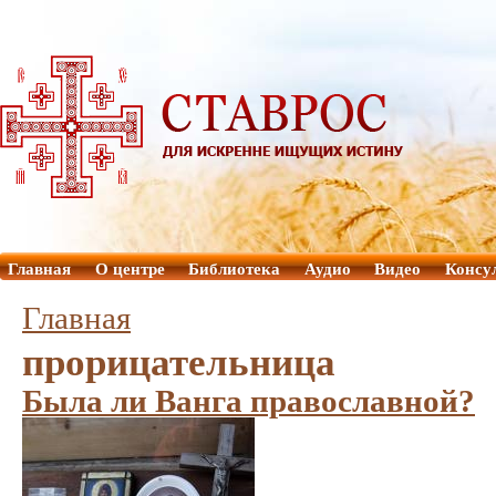
Главная
О центре
Библиотека
Аудио
Видео
Консу
Главная
прорицательница
Была ли Ванга православной?