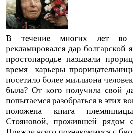
В течение многих лет во 
рекламировался дар болгарской 
простонародье называли прориц
время карьеры прорицательницы 
посетило более миллиона человек 
была? От кого получила свой д
попытаемся разобраться в этих во
положена книга племянниц
Стояновой, прожившей рядом 
Прежде всего познакомимся с би