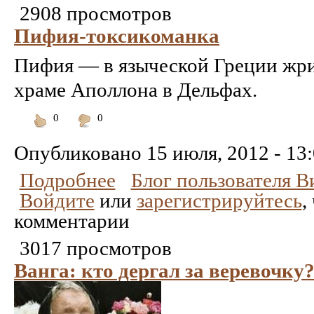
2908 просмотров
Пифия-токсикоманка
Пифия — в языческой Греции жри
храме Аполлона в Дельфах.
0
0
Понравилось
Не
понравилось
Опубликовано
15 июля, 2012 - 13
Подробнее
Блог пользователя 
Войдите
или
зарегистрируйтесь
,
комментарии
3017 просмотров
Ванга: кто дергал за веревочку