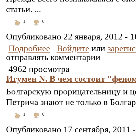
статьи. ...
1
0
Понравилось
Не
понравилось
Опубликовано
22 января, 2012 - 1
Подробнее
Войдите
или
зареги
отправлять комментарии
4962 просмотра
Игумен N. В чем состоит "фено
Болгарскую прорицательницу и це
Петрича знают не только в Болгар
1
0
Понравилось
Не
понравилось
Опубликовано
17 сентября, 2011 -