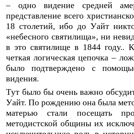
– одно видение средней амер
представление всего христианск
18 столетий, ибо до Уайт никт
«небесного святилища», ни неви
в это святилище в 1844 году.. 
четкая логическая цепочка – лож
было подтверждено с помощь
видения.
Тут было бы очень важно обсуди
Уайт. По рождению она была мето
матерью стали посещать пр
методистской общины их исключи
исключительную роль в истории 