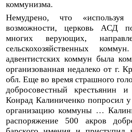
коммунизма.
Немудрено, что «используя 
возможности, церковь АСД по
многих верующих, направл
сельскохозяйственных комм
адвентистских коммун была ком
организованная недалеко от г. К
обл. Еще во время страшного голо
добросовестный крестьянин и
Конрад Калиниченко попросил у 
организацию коммуны … Калини
распоряжение 500 акров добр
барского имения и приступил 