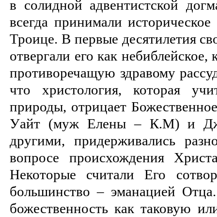
в солидной адвентистской догм
всегда принимали историческое 
Троице. В первые десятилетия св
отвергали его как небиблейское, 
противоречащую здравому рассуд
что христология, которая уч
природы, отрицает Божественное
Уайт (муж Елены – К.М) и Дж
другими, придерживались разн
вопросе происхождения Христ
Некоторые считали Его сотво
большинство – эманацией Отца
божественность как таковую или