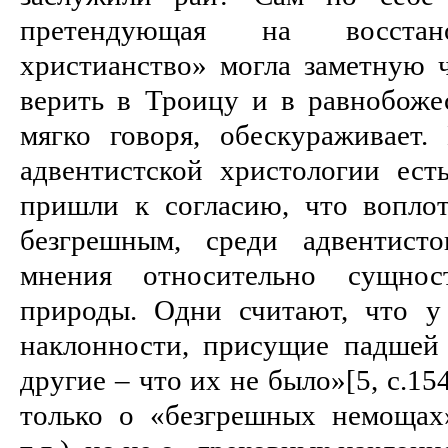
претендующая на восстано
христианство» могла заметную ч
верить в Троицу и в равнобоже
мягко говоря, обескураживает
адвентистской христологии ест
пришли к согласию, что вопло
безгрешным, среди адвентист
мнения относительно сущнос
природы. Одни считают, что у
наклонности, присущие падшей 
другие – что их не было»[5, c.15
только о «безгрешных немощах