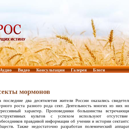
Аудио
Видео
Консультации
Галерея
Блоги
 секты мормонов
а последние два десятилетия жители России оказались свидете
урного роста разного рода сект. Деятельность многих из них н
грессивный характер. Проповедники большинства встречающи
еструктивных культов с успехом используют отсутстви
обеседников правдивой информации об учении и истории сектант
бществ. Также недостаточно разработан полемический аппарат