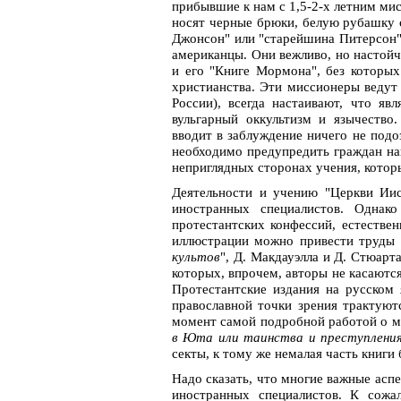
прибывшие к нам с 1,5-2-х летним ми
носят черные брюки, белую рубашку с
Джонсон" или "старейшина Питерсон")
американцы. Они вежливо, но настой
и его "Книге Мормона", без которы
христианства. Эти миссионеры ведут
России), всегда настаивают, что яв
вульгарный оккультизм и язычество.
вводит в заблуждение ничего не под
необходимо предупредить граждан на
неприглядных сторонах учения, котор
Деятельности и учению "Церкви Ии
иностранных специалистов. Однако
протестантских конфессий, естествен
иллюстрации можно привести труды 
культов
", Д. Макдауэлла и Д. Стюарта
которых, впрочем, авторы не касаютс
Протестантские издания на русском 
православной точки зрения трактую
момент самой подробной работой о мо
в Юта или таинства и преступлени
секты, к тому же немалая часть книги 
Надо сказать, что многие важные асп
иностранных специалистов. К сожа