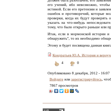
должен быть разоблачен; его заявлен
его учений, ибо невозможно, чтобы
истиной. Если его претензии и заявл
ошибок и противоречий, которые мо
проверки, когда их будут проверять
указать на что-нибудь непоследова
тому, что было открыто раньше или п
Итак, если в мормонской истории и 
обнаружить", то их необходимо обнар
Этому и будет посвящена данная книг
Кондратьев Ю.А. История и вероу
4
0
Понравилось
Не
понравилось
Опубликовано
8 декабря, 2012 - 16:07
Войдите
или
зарегистрируйтесь
, что
7867 просмотров