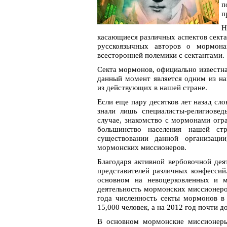
п
п
Н
касающиеся различных аспектов секта
русскоязычных авторов о мормон
всесторонней полемики с сектантами.
Секта мормонов, официально известна
данный момент является одним из н
из действующих в нашей стране.
Если еще пару десятков лет назад сло
знали лишь специалисты-религиове
случае, знакомство с мормонами огр
большинство населения нашей с
существовании данной организаци
мормонских миссионеров.
Благодаря активной вербовочной дея
представителей различных конфессий
основном на невоцерковленных и м
деятельность мормонских миссионеро
года численность секты мормонов в
15,000 человек, а на 2012 год почти д
В основном мормонские миссионеры 