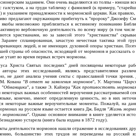
ссионерским заданием. Они очень выделяются из толпы - юноши вс
 галстуком, а на груди табличку с фамилией (к примеру, "старей
 и указанием принадлежности к мормонской церкви. Как правило,
чиво предлагают окружающим прибегнуть к "пророку" Джозефу С
х якобы невозможно приблизиться к истинному пониманию Библ
 активную вербовочную деятельность по всему миру (в том числе
ляются христианами, но за завесой этого "христианства" скрыва
 Заранее спланированная, зачастую нечестная тактика этой гр
озревающих людей, и не имеющих духовной опоры христиан. Поэ
шей страны об опасности, исходящей от мормонов и рассказать о
ые утаят во время первых встреч мормоны.
суса Христа Святых последних" дней посвящены некоторые раб
 авторы этих исследований, являясь представителями различ
но, не дают анализа учения секты с православной точки зрения.
М. Кована "
В ответ на заявления мормонов
", У. Мартина "
Царс
 "
Обманщики
", а также Э. Кайзера "
Как противостоять мормона
я некоторых важных особенностей вероучения рассматриваемой се
языке, конечно, имеют определенную ценность, но в них неточ
тся некоторые важные вероучительные моменты. Пожалуй, на да
рмонах на русском языке остается книга Дж. Бидля "
Жизнь мормо
я мормонизма
". Однако основное внимание в книге уделяется ист
безнадежно устарела (книга была издана в 1872 году).
екты деятельности мормонов нашли отражение в исследованиях др
лению, большинство этих трудов не переведены на русский яз