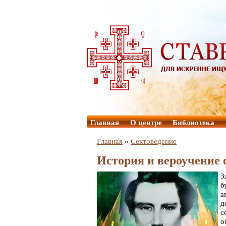
Главная
О центре
Библиотека
Главная
»
Сектоведение
История и вероучение
З
б
а
д
с
о