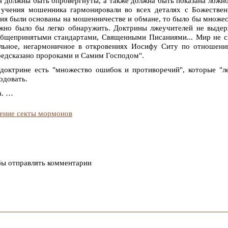
ия должны быть опровергнуты, а также должна быть показана ложн
 учения мошенника гармонировали во всех деталях с Божестве
ения были основаны на мошенничестве и обмане, то было бы множе
жно было бы легко обнаружить. Доктрины лжеучителей не выде
 общепринятыми стандартами, Священными Писаниями... Мир не 
тельное, негармоничное в откровениях Иосифу Ситу по отношен
редсказано пророками и Самим Господом".
доктрине есть "множество ошибок и противоречий", которые "л
одовать.
а. …
чение секты мормонов
бы отправлять комментарии