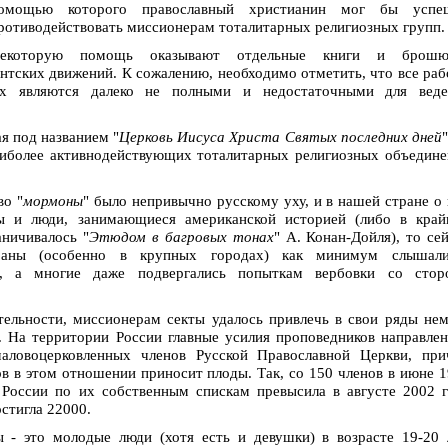
омощью которого православный христианин мог бы успе
ротиводействовать миссионерам тоталитарных религиозных групп.
екоторую помощь оказывают отдельные книги и брошю
нтских движений. К сожалению, необходимо отметить, что все ра
ах являются далеко не полными и недостаточными для веде
я под названием "
Церковь Иисуса Христа Святых последних дней
"
аиболее активнодействующих тоталитарных религиозных объедин
во "
мормоны
" было непривычно русскому уху, и в нашей стране о
ды и люди, занимающиеся американской историей (либо в край
аничивалось "
Этюдом в багровых тонах
" А. Конан-Дойля), то се
траны (особенно в крупных городах) как минимум слышал
и, а многие даже подвергались попыткам вербовки со стор
тельности, миссионерам секты удалось привлечь в свои ряды не
. На территории России главные усилия проповедников направле
аловоцерковленных членов Русской Православной Церкви, при
в в этом отношении приносит плоды. Так, со 150 членов в июне 
 России по их собственным спискам превысила в августе 2002 
остигла 22000.
- это молодые люди (хотя есть и девушки) в возрасте 19-20 