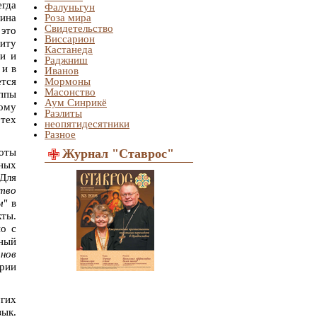
егда
Фалуньгун
шина
Роза мира
Свидетельство
 это
Виссарион
миту
Кастанеда
ии и
Раджниш
 и в
Иванов
ется
Мормоны
Масонство
уппы
Аум Синрикё
тому
Раэлиты
 тех
неопятидесятники
Разное
оты
Журнал "Ставрос"
ных
 Для
тво
м
" в
кты.
но с
нный
нов
ории
угих
ык.