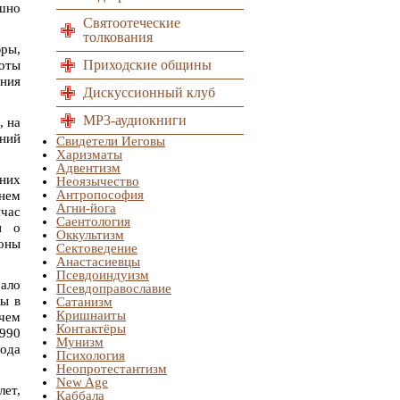
шно
Святоотеческие
толкования
ры,
Приходские общины
боты
ния
Дискуссионный клуб
MP3-аудиокниги
, на
ений
Свидетели Иеговы
Харизматы
Адвентизм
 них
Неоязычество
Антропософия
нем
Агни-йога
йчас
Саентология
и о
Оккультизм
оны
Сектоведение
Анастасиевцы
Псевдоиндуизм
мало
Псевдоправославие
ны в
Сатанизм
Кришнаиты
чем
Контактёры
1990
Мунизм
года
Психология
Неопротестантизм
New Age
лет,
Каббала