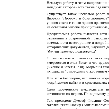
Немалую работу в этом направлении 
западных авторов (есть также ряд ин
Существует также несколько работ 
Дворкин "
Пророки и боги мормонов
"
учения секты с точки зрения правосла
не освещают многие принципиальные 
Предлагаемая работа пытается хотя 
отражения в современной православ
возможности всестороннее и подробн
исторических документов, научных д
"
для внутреннего пользования
".
С самого своего основания секта мо
«мерзостью в очах Бога» и что церко
(Учение и Заветы 1:30). Мормоны такж
их церковь "руководима откровением ч
При этом бесспорно, что многие мор
людей можно найти и в христианских ц
Сами мормонские руководители не
истинности их церкви. По-видимому, 
Так, президент Джозеф Филдинг Сми
заявлял: "Если Иосиф Смит был обман