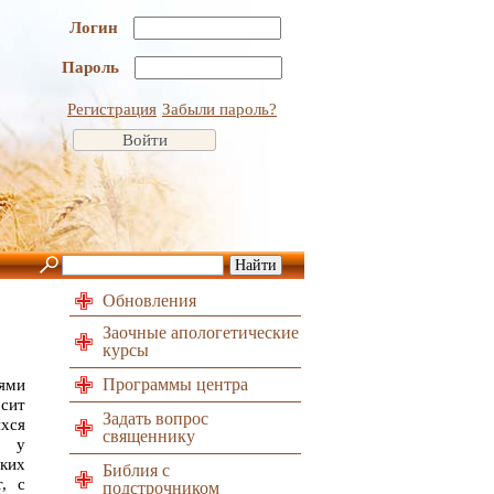
Логин
Пароль
Регистрация
Забыли пароль?
Обновления
Заочные апологетические
курсы
Программы центра
лями
осит
Задать вопрос
хся
священнику
е у
ских
Библия с
, с
подстрочником