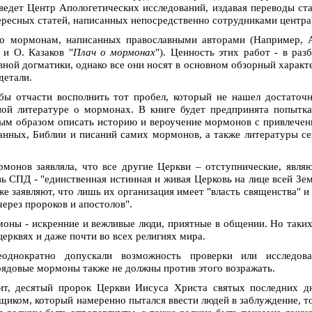
ведет Центр Апологетических исследований, издавая переводы ст
тересных статей, написанных непосредственно сотрудниками центра
по мормонам, написанных православными авторами (Например, 
 и О. Казаков "
Плач о мормонах
"). Ценность этих работ - в раз
вной догматики, однако все они носят в основном обзорный характ
детали.
бы отчасти восполнить тот пробел, который не нашел достаточ
ной литературе о мормонах. В книге будет предпринята попытк
ым образом описать историю и вероучение мормонов с привлече
анных, Библии и писаний самих мормонов, а также литературы с
рмонов заявляла, что все другие Церкви – отступнические, явля
вь СПД - "единственная истинная и живая Церковь на лице всей Зе
е заявляют, что лишь их организация имеет "власть священства" и
ерез пророков и апостолов".
моны - искренние и вежливые люди, приятные в общении. Но таки
ерквях и даже почти во всех религиях мира.
однократно допускали возможность проверки или исследова
рядовые мормоны также не должны против этого возражать.
т, десятый пророк Церкви Иисуса Христа святых последних дн
щиком, который намеренно пытался ввести людей в заблуждение, т