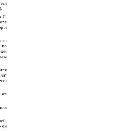
атей
).
А.Л.
боре
ер и
ного
а по
нием
екты
ются
мли"
 что
х же
ния
ей,
о он