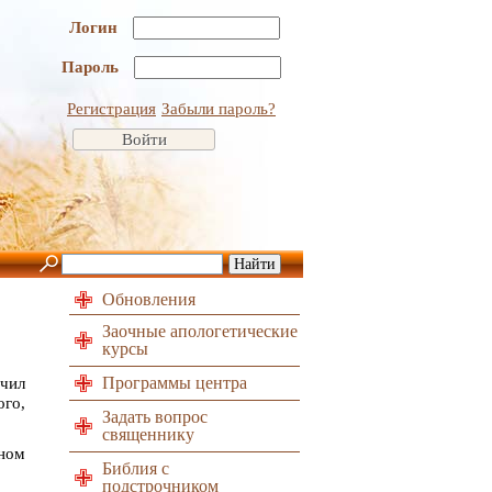
Логин
Пароль
Регистрация
Забыли пароль?
Обновления
Заочные апологетические
курсы
Программы центра
чил
го,
Задать вопрос
священнику
ном
Библия с
подстрочником