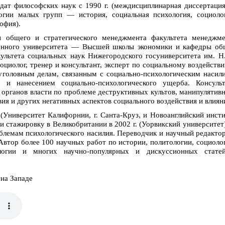
дат философских наук с 1990 г. (междисциплинарная диссертаци
огии малых групп — история, социальная психология, социоло
офия).
 общего и стратегического менеджмента факультета менеджме
венного университета — Высшей школы экономики и кафедры об
ультета социальных наук Нижегородского госуниверситета им. Н
оциолог, тренер и консультант, эксперт по социальному воздейств
уголовным делам, связанным с социально-психологическим насил
 и нанесением социально-психологического ущерба. Консульт
органов власти по проблеме деструктивных культов, манипулятив
ия и других негативных аспектов социального воздействия и влиян
(Университет Калифорнии, г. Санта-Круз, и Новоанглийский инст
и стажировку в Великобритании в 2002 г. (Уорвикский университет
блемам психологического насилия. Переводчик и научный редакто
 Автор более 100 научных работ по истории, политологии, социоло
ологии и многих научно-популярных и дискуссионных стате
 на Западе