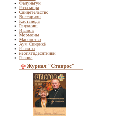
Фалуньгун
Роза мира
Свидетельство
Виссарион
Кастанеда
Раджниш
Иванов
Мормоны
Масонство
Аум Синрикё
Раэлиты
неопятидесятники
Разное
Журнал "Ставрос"