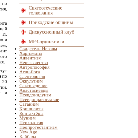
я по
Святоотеческие
гия,
толкования
Приходские общины
нта
щей
Дискуссионный клуб
. И.
ию и
MP3-аудиокниги
ием,
Свидетели Иеговы
ант
Харизматы
ного
Адвентизм
ия.
Неоязычество
Антропософия
итут
Агни-йога
) по
Саентология
Оккультизм
р 20
Сектоведение
гии,
Анастасиевцы
й и
Псевдоиндуизм
Псевдоправославие
Сатанизм
Кришнаиты
Контактёры
Мунизм
Психология
Неопротестантизм
New Age
Каббала