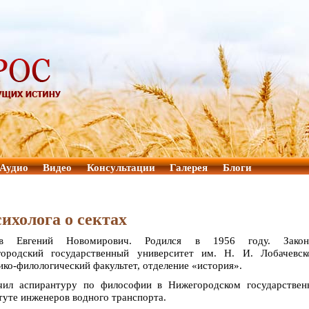
Аудио
Видео
Консультации
Галерея
Блоги
ихолога о сектах
ов Евгений Новомирович. Родился в 1956 году. Закон
ородский государственный университет им. Н. И. Лобачевско
ико-филологический факультет, отделение «история».
чил аспирантуру по философии в Нижегородском государствен
туте инженеров водного транспорта.