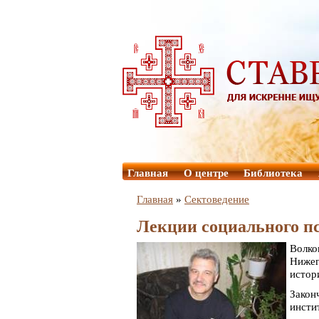
Главная
О центре
Библиотека
Главная
»
Сектоведение
Лекции социального пс
Волк
Нижег
истор
Закон
инсти