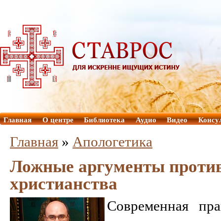
Главная
О центре
Библиотека
Аудио
Видео
Консу
Главная
»
Aпологетика
Ложные аргументы проти
христианства
Современная пра