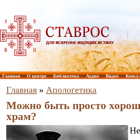
Главная
О центре
Библиотека
Аудио
Видео
Консу
Главная
»
Aпологетика
Можно быть просто хороши
храм?
Н