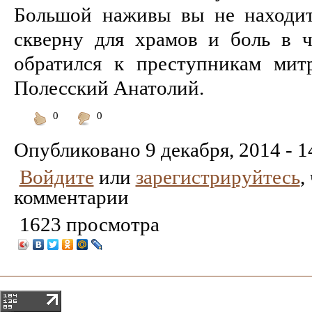
Большой наживы вы не находит
скверну для храмов и боль в че
обратился к преступникам мит
Полесский Анатолий.
0
0
Понравилось
Не
понравилось
Опубликовано
9 декабря, 2014 - 1
Войдите
или
зарегистрируйтесь
,
комментарии
1623 просмотра