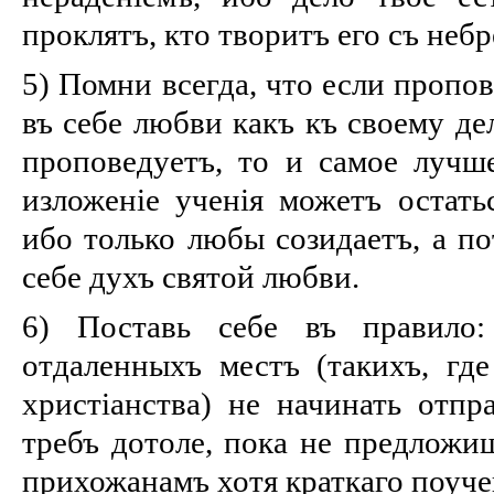
проклятъ, кто творитъ его съ неб
5) Помни всегда, что если пропо
въ себе любви какъ къ своему дел
проповедуетъ, то и самое лучш
изложеніе ученія можетъ остатьс
ибо только любы созидаетъ, а по
себе духъ святой любви.
6) Поставь себе въ правило:
отдаленныхъ местъ (такихъ, гд
христіанства) не начинать отпр
требъ дотоле, пока не предлож
прихожанамъ хотя краткаго поуче