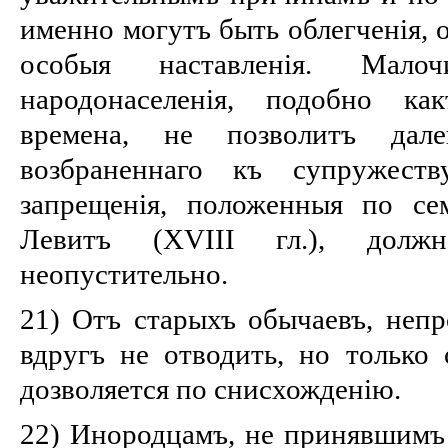
именно могутъ быть облегченія, 
особыя наставленія. Малоч
народонаселенія, подобно ка
времена, не позволитъ дал
возбраненнаго къ супружеств
запрещенія, положенныя по се
Левитъ (XVIII гл.), дол
неопустительно.
21) Отъ старыхъ обычаевъ, непр
вдругъ не отводить, но только 
дозволяется по снисхожденію.
22) Инородцамъ, не принявшимъ 