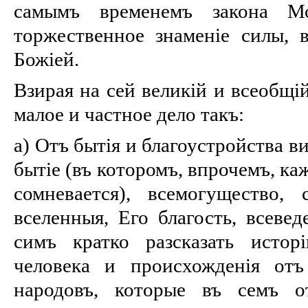
самымъ временемъ закона М
торжественное знаменіе силы, 
Божіей.
Взирая на сей великій и всеобщі
малое и частное дело такъ:
а) Отъ бытія и благоустройства 
бытіе (въ которомъ, впрочемъ, ка
сомневается), всемогущество,
вселенныя, Его благость, всевед
симъ кратко разсказать истор
человека и происхожденія от
народовъ, которые въ семъ о