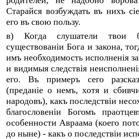
Старайся возбуждать въ нихъ сі
его въ свою пользу.
в) Когда слушатели твои 
существованіи Бога и закона, тог
имъ необходимость исполненія за
и видимыя следствія неисполнені
его. Въ примеръ сего разска
(преданіе о немъ, хотя и сбивч
народовъ), какъ последствіи несо
благословеніи Богомъ праотце
особенности Авраама (коего пот
до ныне) - какъ о последствіи исп