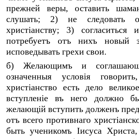
прежней веры, оставить шама
слушать; 2) не следовать 
христіанству; 3) согласиться 
потребуетъ отъ нихъ новый з
исповедывать грехи свои.
б) Желающимъ и соглашающ
означенныя условія говорить
христіанство есть дело велик
вступленіе въ него должно бы
желающій вступить долженъ пред
отъ всего противнаго христіанск
быть ученикомъ Іисуса Христа, 