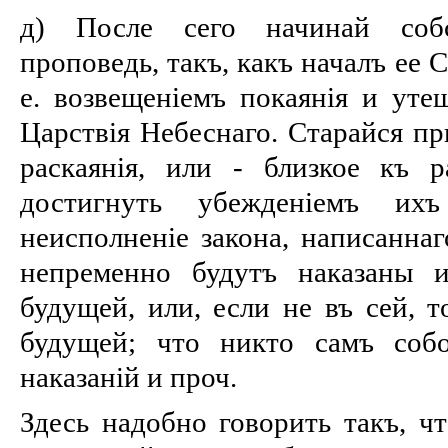
д) После сего начинай собс
проповедь, такъ, какъ началъ ее 
е. возвещеніемъ покаянія и уте
Царствія Небеснаго. Старайся пр
раскаянія, или - близкое къ 
достигнуть убежденіемъ и
неисполненіе закона, написаннаг
непременно будутъ наказаны 
будущей, или, если не въ сей, т
будущей; что никто самъ соб
наказаній и проч.
Здесь надобно говорить такъ, ч