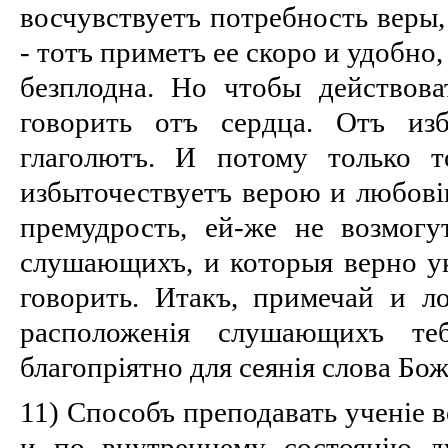
восчувствуетъ потребность веры,
- тотъ приметъ ее скоро и удобно,
безплодна. Но чтобы действова
говорить отъ сердца. Отъ из
глаголютъ. И потому только т
избыточествуетъ верою и любові
премудрость, ей-же не возмогу
слушающихъ, и которыя верно ук
говорить. Итакъ, примечай и л
расположенія слушающихъ теб
благопріятно для сеянія слова Бож
11) Способъ преподавать ученіе 
и по внутреннему состоянію д