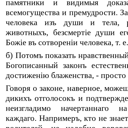
памятники и видимыя доказат
всемогущества и премудрости. За
человека изъ души и тела, р
животныхъ, безсмертіе души его
Божіе въ сотвореніи человека, т. е
б) Потомъ показать нравственный
Богописанный законъ естествен
достиженію блаженства, - просто 
Говоря о законе, наверное, може
дикихъ отголосокъ и подтвержден
неизгладимо начертаннаго н
каждаго. Напримеръ, кто не знае
родителей, не надобно ворова