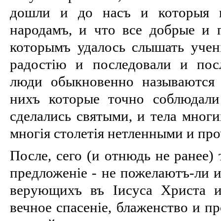
дошли и до насъ и которыя и
народамъ, и что все добрые и 
которымъ удалось слышать учені
радостію и последовали и пос
люди обыкновенно называются 
нихъ которые точно соблюдали
сделались святыми, и тела мног
многія столетія нетленными и про
После, сего (и отнюдь не ранее)
предложеніе - не пожелаютъ-ли и
верующихъ въ Іисуса Христа 
вечное спасеніе, блаженство и пр