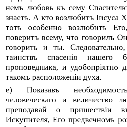
немъ любовь къ сему Спасителю
знаетъ. А кто возлюбитъ Іисуса 
тотъ особенно возлюбитъ Его
поверитъ всему, что говорилъ О
говорить и ты. Следовательно,
таинствъ спасенія нашего 
проповедника, и удобопріятно 
такомъ расположеніи духа.
е) Показавъ необходимост
человеческаго и величество л
преподавай о пришествіи в
Искупителя, Его предвечномъ ро