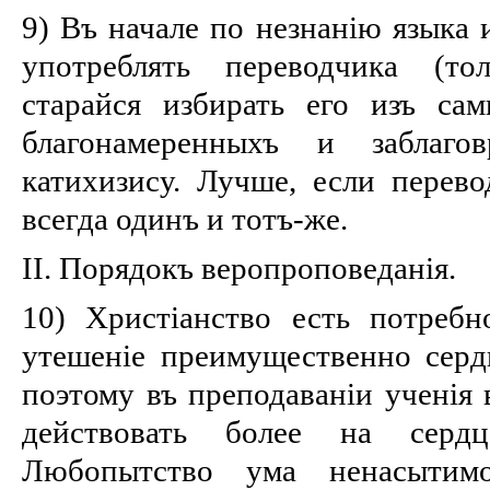
9) Въ начале по незнанію языка
употреблять переводчика (то
старайся избирать его изъ са
благонамеренныхъ и заблаго
катихизису. Лучше, если перево
всегда одинъ и тотъ-же.
II. Порядокъ веропроповеданія.
10) Христіанство есть потребно
утешеніе преимущественно сердц
поэтому въ преподаваніи ученія 
действовать более на серд
Любопытство ума ненасытим