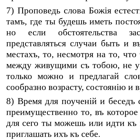
7) Проповедь слова Божія естес
тамъ, где ты будешь иметь посто
но если обстоятельства за
представляться случаи быть и в
местахъ, то, несмотря на то, чт
между живущими съ тобою, не уп
только можно и предлагай сло
сообразно возрасту, состоянію и 
8) Время для поученій и беседъ
преимущественно то, въ которое
для сего ты можешь или идти къ 
приглашать ихъ къ себе.