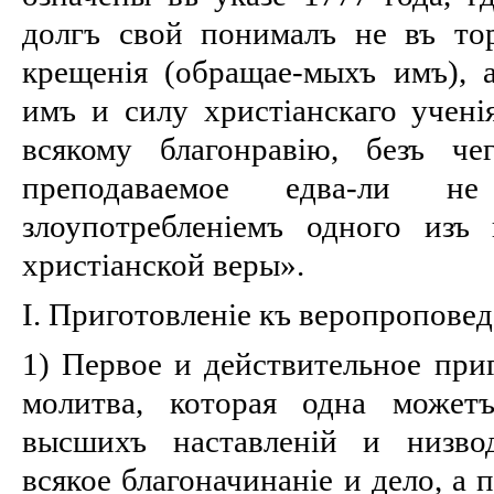
долгъ свой понималъ не въ то
крещенія (обращае-мыхъ имъ), 
имъ и силу христіанскаго учені
всякому благонравію, безъ че
преподаваемое едва-ли не
злоупотребленіемъ одного изъ
христіанской веры».
I. Приготовленіе къ веропроповед
1) Первое и действительное приг
молитва, которая одна можетъ
высшихъ наставленій и низвод
всякое благоначинаніе и дело, а 