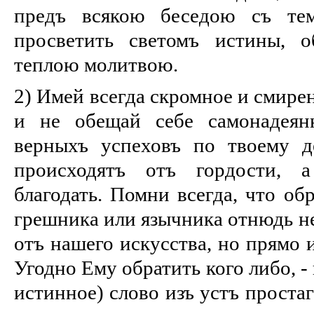
предъ всякою беседою съ тем
просветить светомъ истины, 
теплою молитвою.
2) Имей всегда скромное и смире
и не обещай себе самонадеян
верныхъ успеховъ по твоему д
происходятъ отъ гордости, 
благодать. Помни всегда, что об
грешника или язычника отнюдь не
отъ нашего искусства, но прямо 
Угодно Ему обратить кого либо, -
истинное) слово изъ устъ простаг