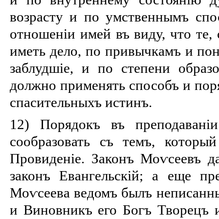
возрасту и по умственнымъ спо
отношеніи имей въ виду, что те,
иметь дело, по привычкамъ и пон
заблудшіе, и по степени образо
должно применять способъ и пор
спасительныхъ истинъ.
12) Порядокъ въ преподавані
сообразовать съ темъ, которы
Провиденіе. Законъ Моѵсеевъ д
законъ Евангельскій; а еще пр
Моѵсеева ведомъ былъ неписанны
и Виновникъ его Богъ Творецъ 