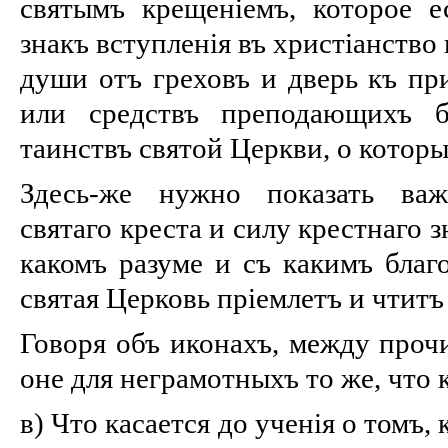
святымъ крещеніемъ, которое 
знакъ вступленія въ христіанство
души отъ греховъ и дверь къ пр
или средствъ преподающихъ бл
таинствъ святой Церкви, о которых
Здесь-же нужно показать важ
святаго креста и силу крестнаго зн
какомъ разуме и съ какимъ благ
святая Церковь пріемлетъ и чтитъ
Говоря объ иконахъ, между прочи
оне для неграмотныхъ то же, что к
в) Что касается до ученія о томъ,