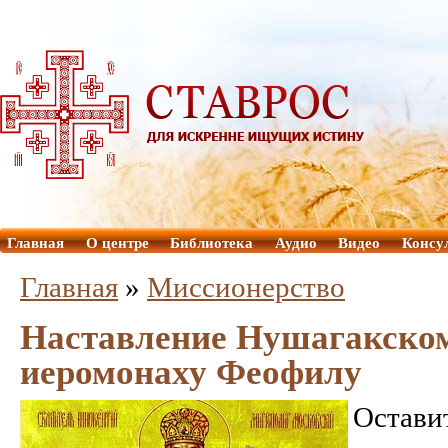
Главная
О центре
Библиотека
Аудио
Видео
Консу
Главная
»
Миссионерство
Наставление Нушагакско
иеромонаху Феофилу
Остави