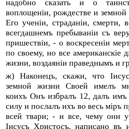
надобно сказать и о таинс
воплощеніи, рождестве и земной 
Его ученіи, страданіи, смерти, в
всегдашнемъ пребываніи съ ве
пришествіи, - о воскресеніи мер
по своему, но все американскіе 
жизни, воздаяніи праведнымъ и 
ж) Наконецъ, скажи, что Іису
земной жизни Своей имелъ мн
коихъ Онъ избралъ 12, далъ имъ
силу и послалъ ихъ во весь міръ 
всей твари; - и все, чему они 
Іисусъ Христосъ, написано въ и