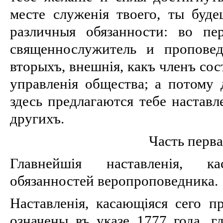
месте служенія твоего, ты буд
различныя обязанности: во пе
священнослужитель и проповед
вторыхъ, внешнія, какъ членъ со
управленія общества; а потому 
здесь предлагаются тебе наставл
другихъ.
Часть перва
Главнейшія наставленія, к
обязанностей веропроповедника.
Наставленія, касающіяся сего п
означены въ указе 1777 года, г