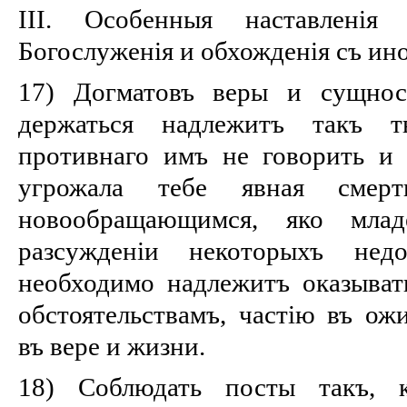
III. Особенныя наставленія 
Богослуженія и обхожденія съ ин
17) Догматовъ веры и сущност
держаться надлежитъ такъ т
противнаго имъ не говорить и 
угрожала тебе явная смерт
новообращающимся, яко мла
разсужденіи некоторыхъ недо
необходимо надлежитъ оказыват
обстоятельствамъ, частію въ ож
въ вере и жизни.
18) Соблюдать посты такъ, 