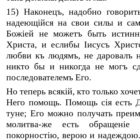
15) Наконецъ, надобно говорить
надеющійся на свои силы и сам
Божіей не можетъ быть истинн
Христа, и еслибы Іисусъ Христ
любви къ людямъ, не даровалъ 
никто бы и никогда не могъ с
последователемъ Его.
Но теперь всякій, кто только хоч
Него помощь. Помощь сія есть 
туне; Его можно получать преи
молитва-же есть обращеніе
покорностію, верою и надеждою.