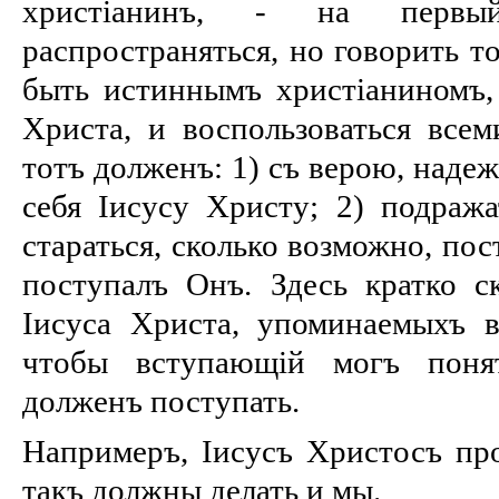
христіанинъ, - на перв
распространяться, но говорить то
быть истиннымъ христіаниномъ, 
Христа, и воспользоваться всем
тотъ долженъ: 1) съ верою, наде
себя Іисусу Христу; 2) подража
стараться, сколько возможно, пос
поступалъ Онъ. Здесь кратко ск
Іисуса Христа, упоминаемыхъ въ
чтобы вступающій могъ поня
долженъ поступать.
Напримеръ, Іисусъ Христосъ пр
такъ должны делать и мы.