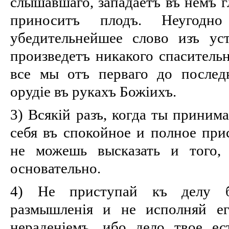
слышавшаго, западаетъ въ немъ г
приноситъ плодъ. Неугод
убедительнейшее слово изъ ус
произведетъ никакого спасительн
все мы отъ перваго до послед
орудіе въ рукахъ Божіихъ.
3) Всякій разъ, когда ты приним
себя въ спокойное и полное прис
не можешь высказать и того,
основательно.
4) Не приступай къ делу бе
размышленія и не исполняй ег
нераденіемъ, ибо дело твое ес