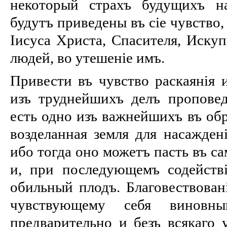
некоторый страхъ будущихъ на
будутъ приведены въ сіе чувство,
Іисуса Христа, Спасителя, Иску
людей, во утешеніе имъ.
Привести въ чувство раскаянія 
изъ труднейшихъ делъ проповедн
есть одно изъ важнейшихъ въ обр
возделанная земля для насаждені
ибо тогда оно можетъ пасть въ с
и, при последующемъ содействі
обильный плодъ. Благовествован
чувствующему себя виновны
предварительно и безъ всякаго 