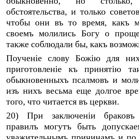
обыкновенно, но столько,
обстоятельства, и только совето
чтобы они въ то время, какъ 
своемъ молились Богу о проще
также соблюдали бы, какъ возможн
Поученіе слову Божію для них
приготовленіе къ принятію та
обыкновенныхъ псалмовъ и моли
изъ нихъ весьма еще долгое вре
того, что читается въ церкви.
20) При заключеніи браковъ 
правилъ могутъ быть допуска
уважительнымъ причинамъ и по к