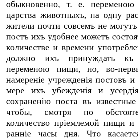
обыкновенно, т. е. переменою
царства животныхъ, на одну рас
жители почти совсемъ не могутъ
постъ ихъ удобнее можетъ состоят
количестве и времени употребле
должно ихъ принуждать къ 
переменою пищи, но, во-перв
намереніе учрежденія постовъ и 
мере ихъ убежденія и усердія
сохраненію поста въ известные
чтобы, смотря по обстояте
количество пріемлемой пищи и
ранніе часы дня. Что касает