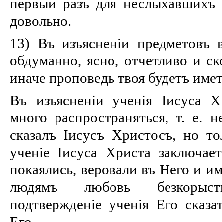
первый разъ для неслыхавшихъ п
довольно.
13) Въ изъясненіи предметовъ 
обдуманно, ясно, отчетливо и ск
иначе проповедь твоя будетъ имет
Въ изъясненіи ученія Іисуса 
много распространяться, т. е. н
сказалъ Іисусъ Христосъ, но то
ученіе Іисуса Христа заключае
покаялись, веровали въ Него и и
людямъ любовь безкорыс
подтвержденіе ученія Его сказа
Его.