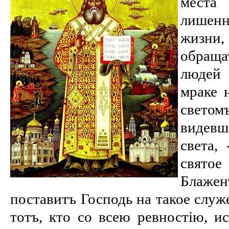
места
лишенн
жизни
обращ
людей
мраке 
свето
видевш
света,
святое
Блаже
поставитъ Господь на такое служ
тотъ, кто со всею ревностію, и