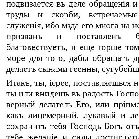
подвизается въ деле обращенія и
труды и скорби, встречаемы
служенія, ибо мзда его многа на н
призванъ и поставленъ б
благовествуетъ, и еще горше то
море для того, дабы обращать д
делаетъ сынами геенны, сугубейш
Итакъ, ты, іерее, поставляешься н
ты или внидешь въ радость Госпо
верный делатель Его, или пріим
какъ лицемерный, лукавый и л
сохранитъ тебя Господь Богъ отъ
тебе желаніе и силы достигнуть