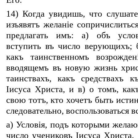
14) Когда увидишь, что слушате
изъявятъ желаніе сопричислиться
предлагать имъ: а) объ усло
вступить въ число верующихъ; б
какъ таинственномъ возрожде
вводящемъ въ новую жизнь хрис
таинствахъ, какъ средствахъ к
Іисуса Христа, и в) о томъ, ка
свою тотъ, кто хочетъ быть исти
следовательно, воспользоваться в
а) Условія, подъ которыми желаю
число учениковъ Іисуса Христа, 