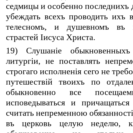
седмицы и особенно последнихъ д
убеждать всехъ проводить ихъ 
телесномъ, и душевномъ въ п
страстей Іисуса Христа.
19) Слушаніе обыкновенныхъ 
литургіи, не поставлять непре
строгаго исполненія сего не требо
путешествій твоихъ по отдале
обыкновенно все посеща
исповедываться и причащаться
считать непременною обязанності
въ церковь целую неделю, к