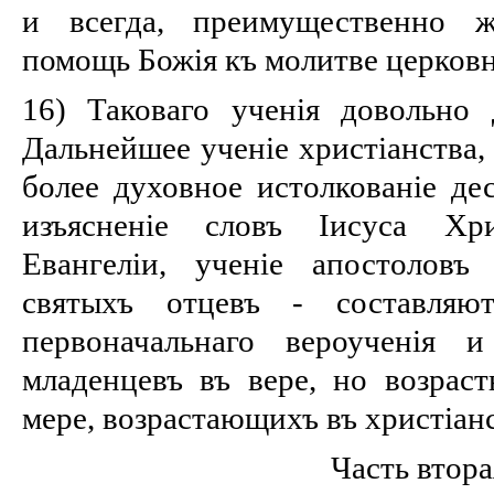
и всегда, преимущественно ж
помощь Божія къ молитве церков
16) Таковаго ученія довольно
Дальнейшее ученіе христіанства,
более духовное истолкованіе дес
изъясненіе словъ Іисуса Хр
Евангеліи, ученіе апостоловъ
святыхъ отцевъ - составля
первоначальнаго вероученія
младенцевъ въ вере, но возраст
мере, возрастающихъ въ христіанс
Часть втора