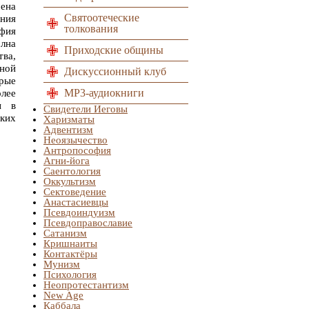
ена
Святоотеческие
ния
толкования
фия
лна
Приходские общины
ва,
ной
Дискуссионный клуб
рые
MP3-аудиокниги
лее
ы в
Свидетели Иеговы
ких
Харизматы
Адвентизм
Неоязычество
Антропософия
Агни-йога
Саентология
Оккультизм
Сектоведение
Анастасиевцы
Псевдоиндуизм
Псевдоправославие
Сатанизм
Кришнаиты
Контактёры
Мунизм
Психология
Неопротестантизм
New Age
Каббала