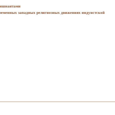
кришнаитами
ременных западных религиозных движениях индуистской