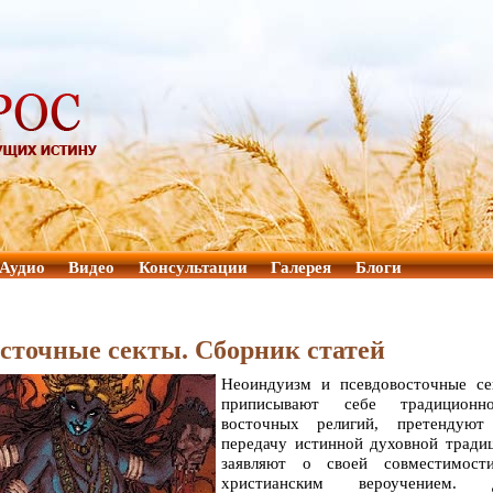
Аудио
Видео
Консультации
Галерея
Блоги
сточные секты. Сборник статей
Неоиндуизм и псевдовосточные се
приписывают себе традиционно
восточных религий, претендуют
передачу истинной духовной тради
заявляют о своей совместимост
христианским вероучением. 