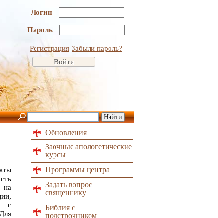
Логин
Пароль
Регистрация
Забыли пароль?
Обновления
Заочные апологетические
курсы
Программы центра
кты
сть
Задать вопрос
 на
священнику
ции,
и с
Библия с
Для
подстрочником