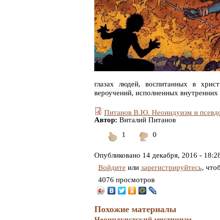
глазах людей, воспитанных в хрис
вероучений, исполненных внутренних п
Питанов В.Ю. Неоиндуизм и псевдо
Автор:
Виталий Питанов
1
0
Понравилось
Не
понравилось
Опубликовано
14 декабря, 2016 - 18:2
Войдите
или
зарегистрируйтесь
, что
4076 просмотров
Похожие материалы
Неоиндуистский мистицизм