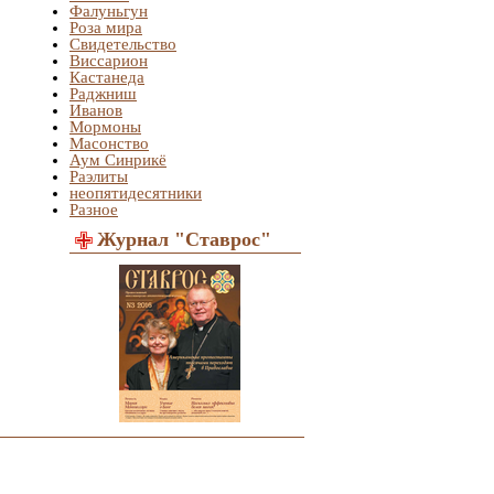
Фалуньгун
Роза мира
Свидетельство
Виссарион
Кастанеда
Раджниш
Иванов
Мормоны
Масонство
Аум Синрикё
Раэлиты
неопятидесятники
Разное
Журнал "Ставрос"