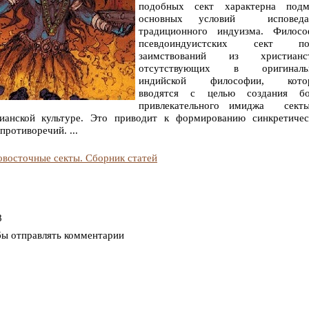
подобных сект характерна подм
основных условий исповеда
традиционного индуизма. Филосо
псевдоиндуистских сект по
заимствований из христианст
отсутствующих в оригиналь
индийской философии, кото
вводятся с целью создания бо
привлекательного имиджа сект
тианской культуре. Это приводит к формированию синкретичес
ротиворечий. ...
восточные секты. Сборник статей
8
бы отправлять комментарии