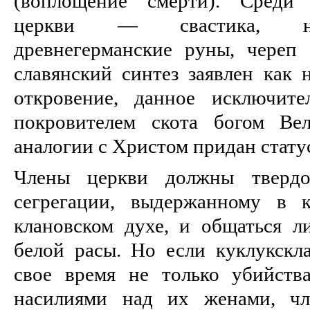
(воплощение смерти). Среди 
церкви — свастика, нов
древнегерманские руны, череп 
славянский синтез заявлен как 
откровение, данное исключите
покровителем скота богом Ве
аналогии с Христом придан стату
Члены церкви должны твердо
сегрегации, выдержанному в к
клановском духе, и общаться л
белой расы. Но если куклукскл
свое время не только убийств
насилиями над их женами, ч