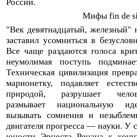
России.
Мифы fin de si
"Век девятнадцатый, железный" 
заставил усомниться в безуслов
Все чаще раздаются голоса кри
неумолимая поступь подминае
Техническая цивилизация превр
марионетку, подавляет естест
природой, разрушает челов
размывает национальную иде
вызывать сомнения и незыблем
двигателя прогресса — науки. У 
юности Эрнеста Ренана к конц