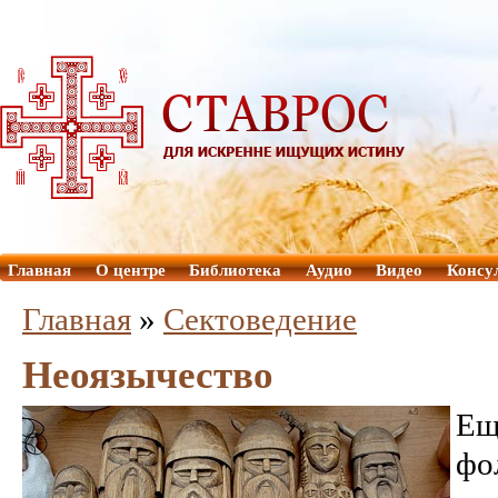
Главная
О центре
Библиотека
Аудио
Видео
Консу
Главная
»
Сектоведение
Неоязычество
Ещ
ф