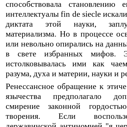
способствовала становлению е
интеллектуалы fin de siecle иска
диктата этой науки, запл
материализма. Но в процессе ос
или невольно опирались на данны
в свете избранных мифов. 
истолковывалась ими как чае
разума, духа и материи, науки и 
Ренессансное обращение к этиче
язычества предполагало доп
смирение законной гордост
творения. Если воспользо
державинской антиномией "я чер