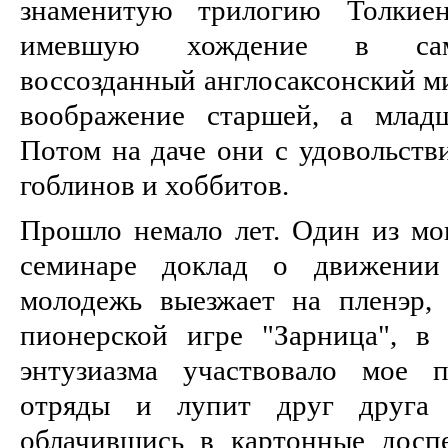
знаменитую трилогию Толкиен
имевшую хождение в сами
воссозданный англосаксонский м
воображение старшей, а млад
Потом на даче они с удовольств
гоблинов и хоббитов.
Прошло немало лет. Один из мои
семинаре доклад о движении 
молодежь выезжает на пленэр, 
пионерской игре "Зарница", в
энтузиазма участвовало мое п
отряды и лупит друг друга 
облачившись в картонные досп