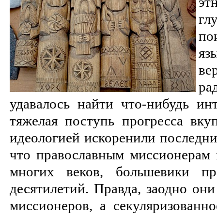
эт
гл
п
яз
ве
ра
удавалось найти что-нибудь инт
тяжелая поступь прогресса вку
идеологией искоренили последние
что православным миссионерам н
многих веков, большевики пр
десятилетий. Правда, заодно они
миссионеров, а секуляризованно