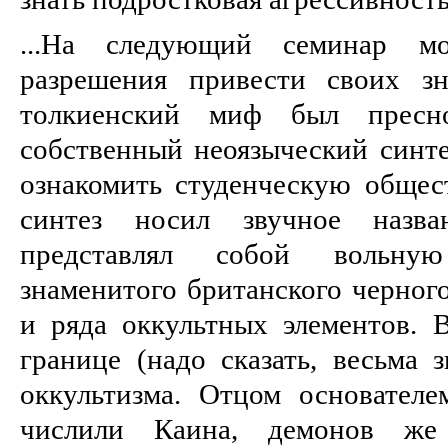
...На следующий семинар м
разрешения привести своих зн
толкиенский миф был пресн
собственный неоязыческий синте
ознакомить студенческую общес
синтез носил звучное назв
представлял собой вольну
знаменитого британского черног
и ряда оккультных элементов. В
границе (надо сказать, весьма 
оккультизма. Отцом основател
числили Каина, демонов же