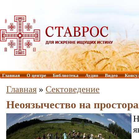
Главная
О центре
Библиотека
Аудио
Видео
Консу
Главная
»
Сектоведение
Неоязычество на простора
Н
я