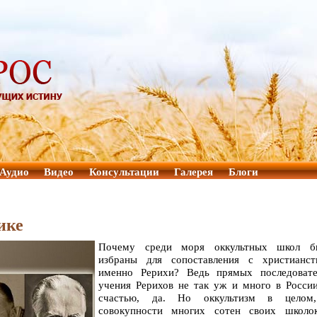
Аудио
Видео
Консультации
Галерея
Блоги
ике
Почему среди моря оккультных школ б
избраны для сопоставления с христианст
именно Рерихи? Ведь прямых последовате
учения Рерихов не так уж и много в Росси
счастью, да. Но оккультизм в целом
совокупности многих сотен своих школо