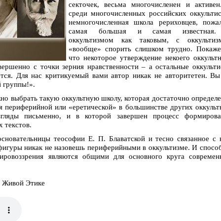
секточек, весьма многочисленен и активен
среди многочисленных российских оккульти
немногочисленная школа рериховцев, пожал
самая большая и самая известная
оккультизмом как таковым, с оккультиз
«вообще» спорить слишком трудно. Покаже
что некоторое утверждение некоего оккульт
вершенно с точки зерния нравственности – а остальные оккульт
ается. Для нас критикуемый вами автор никак не авторитетен. В
 группы!».
но выбрать такую оккультную школу, которая достаточно определ
тся периферийной или «еретической» в большинстве других оккуль
згляды письменно, и в которой завершен процесс формирова
 текстов.
сновательницы теософии Е. П. Блаватской и тесно связанное с
фигуры никак не назовешь периферийными в оккультизме. И спосо
ровоззрения являются общими для основного круга современ
и Живой Этике