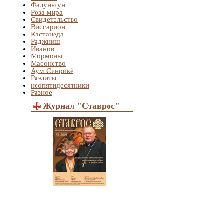
Фалуньгун
Роза мира
Свидетельство
Виссарион
Кастанеда
Раджниш
Иванов
Мормоны
Масонство
Аум Синрикё
Раэлиты
неопятидесятники
Разное
Журнал "Ставрос"