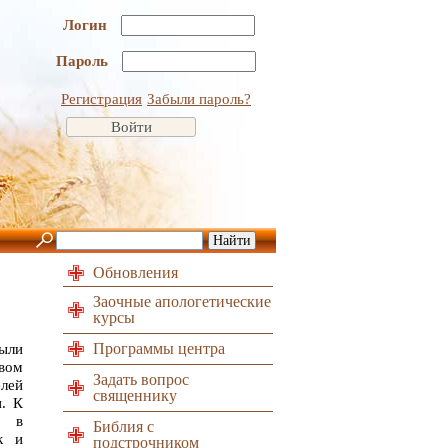
Логин
Пароль
Регистрация
Забыли пароль?
Обновления
Заочные апологетические
курсы
Программы центра
ыли
вом
Задать вопрос
лей
священнику
и. К
, в
Библия с
к и
подстрочником