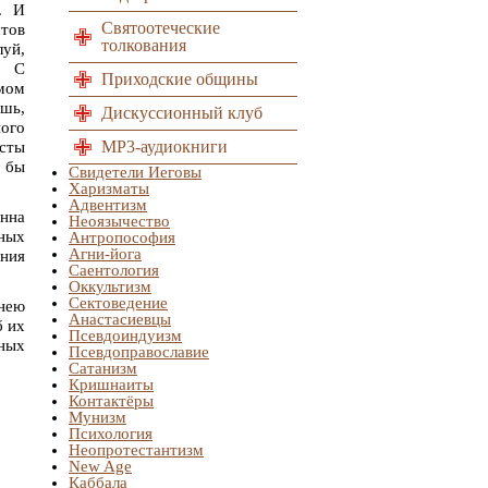
. И
Святоотеческие
стов
толкования
уй,
. С
Приходские общины
мом
шь,
Дискуссионный клуб
ного
MP3-аудиокниги
исты
ы бы
Свидетели Иеговы
Харизматы
Адвентизм
енна
Неоязычество
тных
Антропософия
Агни-йога
ния
Саентология
Оккультизм
Сектоведение
 нею
Анастасиевцы
б их
Псевдоиндуизм
ных
Псевдоправославие
Сатанизм
Кришнаиты
Контактёры
Мунизм
Психология
Неопротестантизм
New Age
Каббала