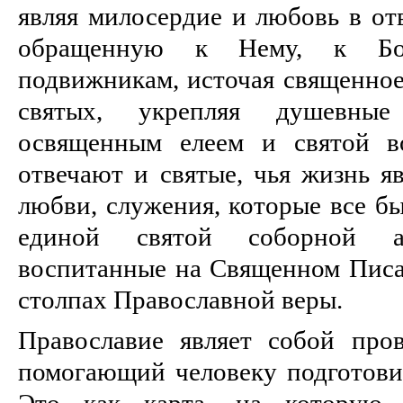
являя милосердие и любовь в отв
обращенную к Нему, к Бог
подвижникам, источая священное
святых, укрепляя душевны
освященным елеем и святой в
отвечают и святые, чья жизнь я
любви, служения, которые все б
единой святой соборной ап
воспитанные на Священном Писа
столпах Православной веры.
Православие являет собой про
помогающий человеку подготовит
Это как карта, на которую 