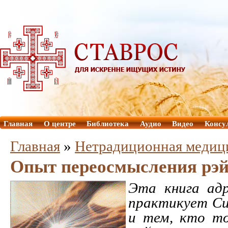
Главная
О центре
Библиотека
Аудио
Видео
Консу
Главная
»
Нетрадиционная медиц
Опыт переосмысления рэ
Эта книга адр
практикует Си
и тем, кто то