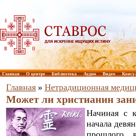
Главная
О центре
Библиотека
Аудио
Видео
Консу
Главная
»
Нетрадиционная медиц
Может ли христианин зан
Начиная с 
начала девя
прошлого 