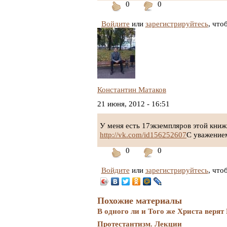
0
0
Понравилось
Не
Войдите
или
понравилось
зарегистрируйтесь
, что
Константин Матаков
21 июня, 2012 - 16:51
У меня есть 17экземпляров этой книжк
http://vk.com/id156252607
С уважение
0
0
Понравилось
Не
Войдите
или
понравилось
зарегистрируйтесь
, что
Похожие материалы
В одного ли и Того же Христа веря
Протестантизм. Лекции