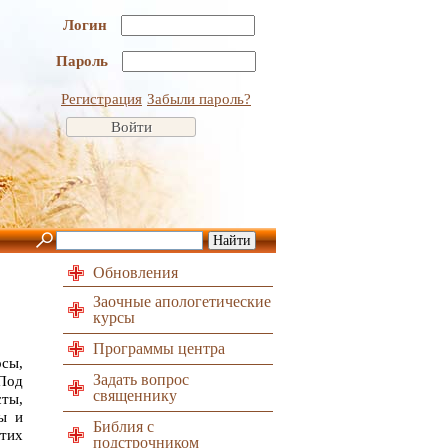
Логин
Пароль
Регистрация
Забыли пароль?
Обновления
Заочные апологетические
курсы
Программы центра
сы,
Задать вопрос
 Под
священнику
сты,
ы и
Библия с
тих
подстрочником