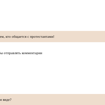
ем, кто общается с протестантами!
бы отправлять комментарии
м виде?