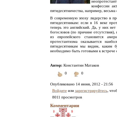
неопротестан
конфессии ак
пятидесятничества, например, весьма 
В современную эпоху лидерство в пр
пятидесятникам: если в 16 веке про
теперь это английский. Да, у них не
богословов (по причине отсутствия)
из европейского становится амер
протестантизма оказывается наиб
пятидесятникам мы видим, каким б
необходимо быть готовыми к встрече 
Автор:
Константин Матаков
0
0
Понравилось
Не
понравилось
Опубликовано
14 июня, 2012 - 21:56
Войдите
или
зарегистрируйтесь
, что
8011 просмотров
Комментарии