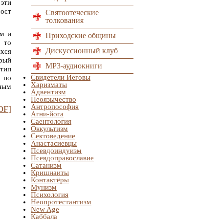
эти
ост
Святоотеческие
толкования
ам и
Приходские общины
, то
Дискуссионный клуб
ихся
орый
MP3-аудиокниги
тип
Свидетели Иеговы
 по
Харизматы
ным
Адвентизм
Неоязычество
Антропософия
DF]
Агни-йога
Саентология
Оккультизм
Сектоведение
Анастасиевцы
Псевдоиндуизм
Псевдоправославие
Сатанизм
Кришнаиты
Контактёры
Мунизм
Психология
Неопротестантизм
New Age
Каббала