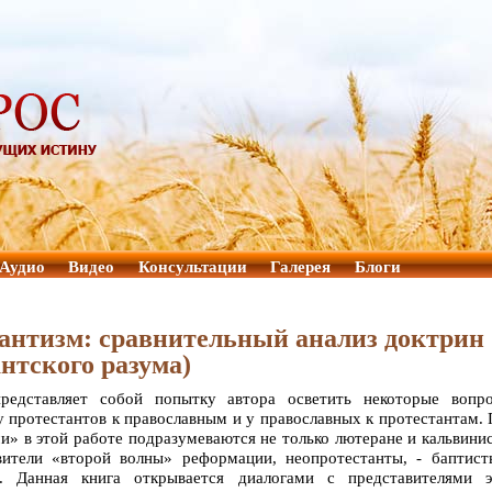
Аудио
Видео
Консультации
Галерея
Блоги
тантизм: сравнительный анализ доктрин
нтского разума)
редставляет собой попытку автора осветить некоторые вопро
 протестантов к православным и у православных к протестантам.
и» в этой работе подразумеваются не только лютеране и кальвини
вители «второй волны» реформации, неопротестанты, - баптист
и. Данная книга открывается диалогами с представителями э