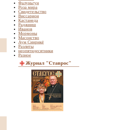
Фалуньгун
Роза мира
Свидетельство
Виссарион
Кастанеда
Раджниш
Иванов
Мормоны
Масонство
Аум Синрикё
Раэлиты
неопятидесятники
Разное
Журнал "Ставрос"