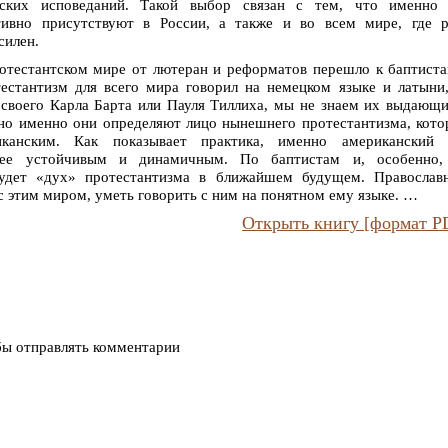
тских исповеданий. Такой выбор связан с тем, что именно 
тивно присутствуют в России, а также и во всем мире, где р
силен.
отестантском мире от лютеран и реформатов перешло к баптист
тестантизм для всего мира говорил на немецком языке и латыни
т своего Карла Барта или Пауля Тиллиха, мы не знаем их выдающ
, но именно они определяют лицо нынешнего протестантизма, кот
иканским. Как показывает практика, именно американский 
олее устойчивым и динамичным. По баптистам и, особенно,
удет «дух» протестантизма в ближайшем будущем. Православ
с этим миром, уметь говорить с ним на понятном ему языке. …
Открыть книгу [формат P
бы отправлять комментарии