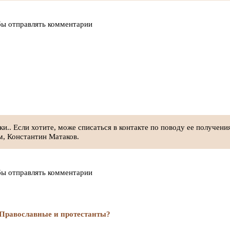
бы отправлять комментарии
и.. Если хотите, може списаться в контакте по поводу ее получени
м, Константин Матаков.
бы отправлять комментарии
т Православные и протестанты?