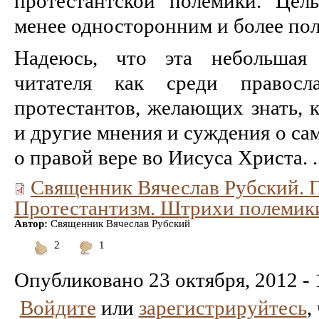
протестантской полемики. Цел
менее односторонним и более по
Надеюсь, что эта небольшая 
читателя как среди правос
протестантов, желающих знать, 
и другие мнения и суждения о са
о правой вере во Иисуса Христа. ..
Священник Вячеслав Рубский. П
Протестантизм. Штрихи полемик
Автор:
Священник Вячеслав Рубский
2
1
Понравилось
Не
понравилось
Опубликовано
23 октября, 2012 - 
Войдите
или
зарегистрируйтесь
,