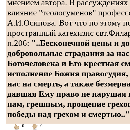
мнением автора. В рассуждениях
влияние "теологуменов" профес
А.И.Осипова. Вот что по этому п
пространный катехизис свт.Филар
п.206:
"..Бесконечной цены и д
добровольные страдания за нас
Богочеловека и Его крестная с
исполнение Божия правосудия, 
нас на смерть, а также безмерн
давшая Ему право не нарушая 
нам, грешным, прощение грехов
победы над грехом и смертью.."
0
0