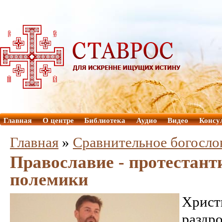
Главная
О центре
Библиотека
Аудио
Видео
Консу
Главная
»
Сравнительное богосло
Православие - протестан
полемики
Хри
раздр