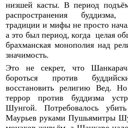
низшей касты. В период подъё
распространения буддизма, 
традиции и мифы не просто начал
а это был период, когда целая о
брахманская монополия над рел
значимость.
Это не секрет, что Шанкарач
бороться против буддийс
восстановить религию Вед. Но
террор против буддизма уст
Шунгой. Потребовалось убит
Маурьев руками Пушьямитры Шу
монахов живьём, а Шанкаре надо