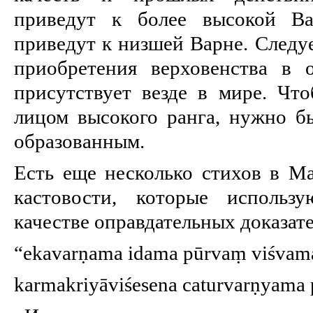
приведут к более высокой Ва
приведут к низшей Варне. Следуе
приобретения верховенства в 
присутствует везде в мире. Чт
лицом высокого ранга, нужно б
образованным.
Есть еще несколько стихов в Ма
кастовости, которые использ
качестве оправдательных доказате
“ekavarṇama idama pūrvaṃ viśvama 
karmakriyāviśesena caturvarṇyama p