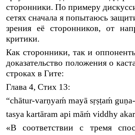
сторонники. По примеру дискусс
сетях сначала я попытаюсь защити
зрения её сторонников, от на
критики.
Как сторонники, так и оппонент
доказательство положения о каст
строках в Гите:
Глава 4, Стих 13:
“chātur-varṇyaḿ mayā sṛṣṭaḿ guṇa
tasya kartāram api māḿ viddhy ak
«В соответствии с тремя спос