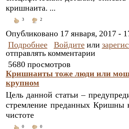
кришнаита. ...
3
2
Понравилось
Не
понравилось
Опубликовано
17 января, 2017 - 1
Подробнее
Войдите
или
зареги
отправлять комментарии
5680 просмотров
Кришнаиты тоже люди или моше
крупном
Цель данной статьи – предупреди
стремление преданных Кришны к 
чистоте
0
0