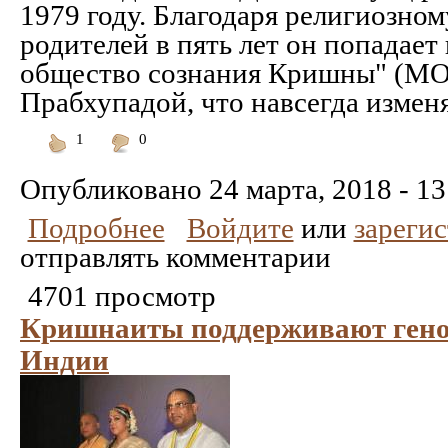
1979 году. Благодаря религиозно
родителей в пять лет он попадае
общество сознания Кришны" (МО
Прабхупадой, что навсегда изменяе
1
0
Понравилось
Не
понравилось
Опубликовано
24 марта, 2018 - 13
Подробнее
Войдите
или
зареги
отправлять комментарии
4701 просмотр
Кришнаиты поддерживают гено
Индии