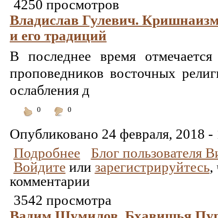
4250 просмотров
Владислав Гулевич. Кришнаизм
и его традиций
В последнее время отмечается
проповедников восточных религ
ослабления д
0
0
Понравилось
Не
понравилось
Опубликовано
24 февраля, 2018 -
Подробнее
Блог пользователя 
Войдите
или
зарегистрируйтесь
,
комментарии
3542 просмотра
Вадим Шумилов. Бхавишья Пур