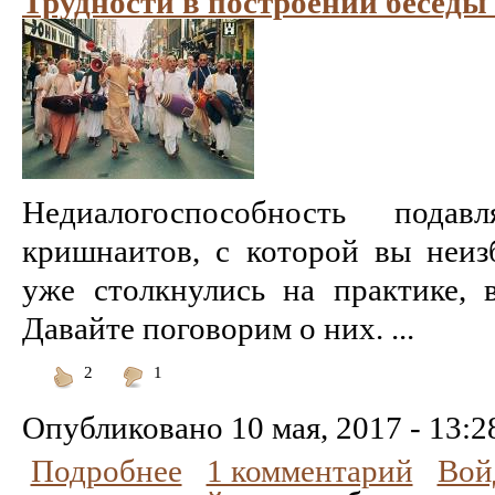
Трудности в построении бесед
Недиалогоспособность подав
кришнаитов, с которой вы неиз
уже столкнулись на практике, 
Давайте поговорим о них. ...
2
1
Понравилось
Не
понравилось
Опубликовано
10 мая, 2017 - 13:2
Подробнее
1 комментарий
Вой