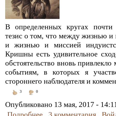
В определенных кругах почти
тезис о том, что между жизнью и
и жизнью и миссией индуистск
Кришны есть удивительное сходс
обстоятельство вновь привлекло 
событиям, в которых я участв
стороннего наблюдателя и коммент
3
0
Понравилось
Не
понравилось
Опубликовано
13 мая, 2017 - 14:1
Подробнее
3 комментария
Вой