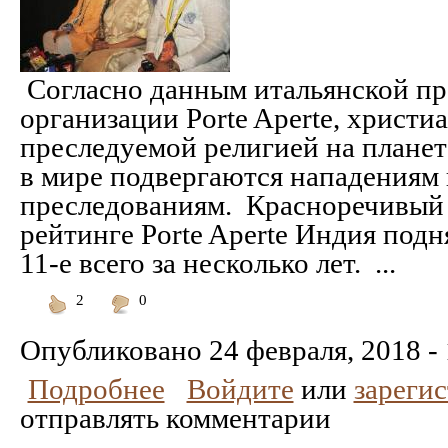
Согласно данным итальянской п
организации Porte Aperte, христи
преследуемой религией на планет
в мире подвергаются нападениям 
преследованиям. Красноречивый
рейтинге Porte Aperte Индия подня
11-е всего за несколько лет. ...
2
0
Понравилось
Не
понравилось
Опубликовано
24 февраля, 2018 -
Подробнее
Войдите
или
зареги
отправлять комментарии