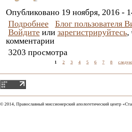
Понравилось
Не
понравилось
Опубликовано
19 ноября, 2016 - 1
Подробнее
Блог пользователя 
Войдите
или
зарегистрируйтесь
,
комментарии
3203 просмотра
1
2
3
4
5
6
7
8
следую
© 2014, Православный миссионерский апологетический центр «Ст