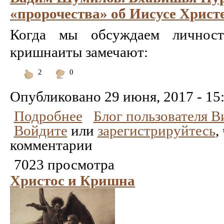
«пророчества» об Иисусе Христ
Когда мы обсуждаем личност
кришнаиты замечают:
2
0
Понравилось
Не
понравилось
Опубликовано
29 июня, 2017 - 15
Подробнее
Блог пользователя 
Войдите
или
зарегистрируйтесь
,
комментарии
7023 просмотра
Христос и Кришна