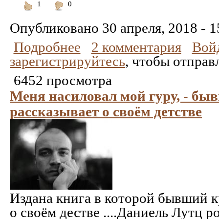
1
0
Понравилось
Не
понравилось
Опубликовано
30 апреля, 2018 - 1
Подробнее
2 комментария
Вой
зарегистрируйтесь
, чтобы отправ
6452 просмотра
Меня насиловал мой гуру, - б
рассказывает о своём детстве
Издана книга в которой бывший 
о своём дестве ....Даниель Лутц р