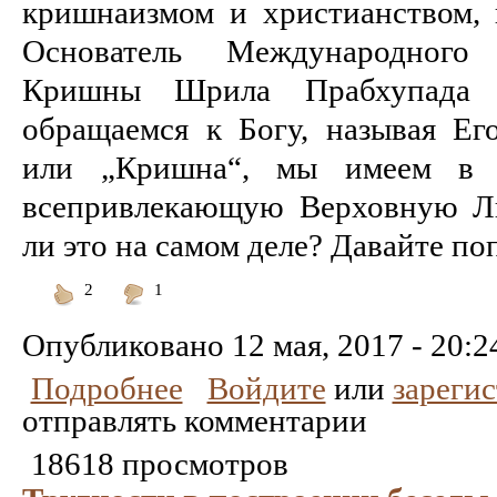
кришнаизмом и христианством, п
Основатель Международного
Кришны Шрила Прабхупада 
обращаемся к Богу, называя Ег
или „Кришна“, мы имеем в
всепривлекающую Верховную Л
ли это на самом деле? Давайте поп
2
1
Понравилось
Не
понравилось
Опубликовано
12 мая, 2017 - 20:2
Подробнее
Войдите
или
зареги
отправлять комментарии
18618 просмотров