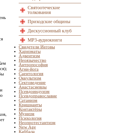
Святоотеческие
толкования
ень
Приходские общины
Дискуссионный клуб
ся
MP3-аудиокниги
Свидетели Иеговы
Харизматы
Адвентизм
Неоязычество
Кем
Антропософия
ся);
Агни-йога
Саентология
бы
Оккультизм
Сектоведение
Анастасиевцы
ли
Псевдоиндуизм
ло
Псевдоправославие
Сатанизм
Кришнаиты
Контактёры
Мунизм
хов,
Психология
ует
Неопротестантизм
New Age
Каббала