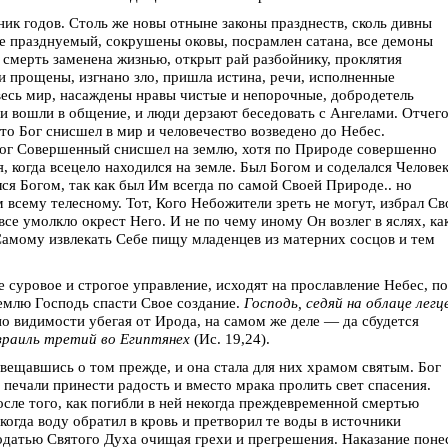
ик годов. Столь же новы отныне законы празднеств, сколь дивны
не празднуемый, сокрушены оковы, посрамлен сатана, все демоны
смерть заменена жизнью, открыт рай разбойнику, проклятия
и прощены, изгнано зло, пришла истина, речи, исполненные
 весь мир, насаждены нравы чистые и непорочные, добродетель
и вошли в общение, и люди дерзают беседовать с Ангелами. Отчего
что Бог снисшел в мир и человечество возведено до Небес.
Бог Совершенный снисшел на землю, хотя по Природе совершенно
, когда всецело находился на земле. Был Богом и соделался Челове
лся Богом, так как был Им всегда по самой Своей Природе.. но
 всему телесному. Тот, Кого Небожители зреть не могут, избрал С
все умолкло окрест Него. И не по чему иному Он возлег в яслях, ка
 Самому извлекать Себе пищу младенцев из матерних сосцов и тем
е суровое и строгое управление, исходят на прославление Небес, по
землю Господь спасти Свое создание.
Господь, седяй на облаце легц
 по видимости убегая от Ирода, на самом же деле — да сбудется
зраиль третий во Египтянех
(Ис. 19,24).
овещавшись о том прежде, и она стала для них храмом святым. Бог
 печали принести радость и вместо мрака пролить свет спасения.
сле того, как погибли в ней некогда преждевременной смертью
когда воду обратил в кровь и претворил те воды в источники
одатью Святого Духа очищая грехи и прегрешения. Наказание поне