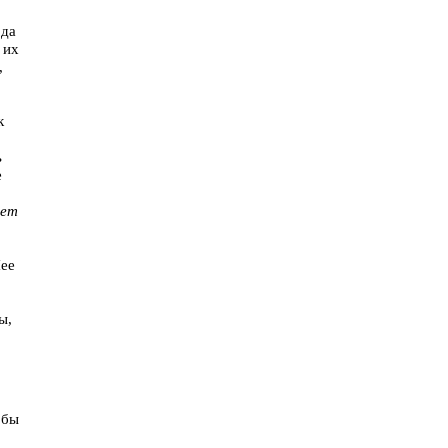
ода
 их
,
к
ь
е
дет
Нее
ы,
обы