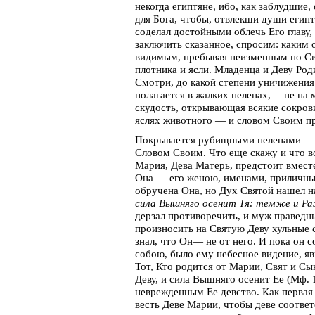
некогда египтяне, ибо, как заблудшие,
для Бога, чтобы, отвлекши души егип
соделал достойными облечь Его главу,
заключить сказанное, спросим: каким
видимым, пребывая неизменным по Св
плотника и ясли. Младенца и Деву Ро
Смотри, до какой степени уничижения
полагается в жалких пеленах,— не на 
скудость, открывающая всякие сокров
яслях животного — и словом Своим пр
Покрывается рубищными пеленами — 
Словом Своим. Что еще скажу и что в
Мария, Дева Матерь, предстоит вмес
Она — его женою, именами, приличным
обручена Она, но Дух Святой нашел на
сила Вышняго осенит Тя: темже и Р
дерзал противоречить, и муж праведны
произносить на Святую Деву хульные 
знал, что Он— не от него. И пока он 
собою, было ему небесное видение, яв
Тот, Кто родится от Марии, Свят и С
Деву, и сила Вышняго осенит Ее (Мф. 1
неврежденным Ее девство. Как первая
весть Деве Марии, чтобы деве соотве