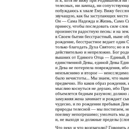
И я, хотя не вижу при Родившемся ни 
телесных, ни лампад, ни сопутствующи
побуждаюсь к хвале Ему. Вижу бессло
звучащую, как бы заступающих место 
Он — Сама Надежда и Жизнь, Само Спа
принесу, чтобы последовать силе сло
произнести радостную песнь: и на зем
в Своем бытии бесстрастный, ныне о
рождение, бесстрастное ведает один 
только благодать Духа Святого; но и 
действительно и непреложно. Бог роди
вышних от Единого Отца — Единый, 
единственной Девы, единой Девы Един
и Дева не потерпела повреждения, и
неизъяснимо и второе — неисследимо;
было нечистоты... Мы знаем, что ныне
предвечно. Но каков образ рождения, и
мыслию коснуться не дерзаю, ибо При
объемлется бедным разумом; должно л
замужняя жена зачинает и рождает сын
чудесно, и по рождении пребывая Дев
природы телесной — мы постигаем, но 
поелику непогрешимо; умолчать мы д
и, не выходя за должные пределы (сло
Что реку и что возглаголю? Говорить