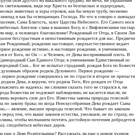
трубы (или другого музыкального орудия), ни меча, ни украшений
х светильников, видя хор Христа из безгласных и худородных,
весных животных и хоры отроков, как бы некую трубу, песненно
лампад и как бы освещающих Господа. Но что я говорю о лампада
сение, Сама Благость, залог Царства Небесного. Его Самого нося
в небесных Ангелов: слава в вышних Богу, и с Вифлеемскими пасты
ли мир, в человецех благоволение! Рожденный от Отца, в Своем Ли
бразом бесстрастным и непостижимым рождается для нас. Предвеч
Сам Рожденный; рождение настоящее, сверхъестественное ведает
первое рождение истинно, и настоящее рождение, в уничижении,
лся от Бога, но Он — и Человек, от Девы воспринявший плоть. В
Единородный Сын Единого Отца; в уничижении Единственный из
ородный Сын... Бог не испытал страданий, рождая Бога по Божеств
бо духовным образом родила Духовного. Первое рождение —
 первое рождение совершилось не по страсти и второе не причаст
 родила Дева, и веруем, что родила Того, Кто рожден от Отца
зъяснить не надеюсь: ни словами сказать того не старался я, ни
рода Божества не подлежит наблюдению, не касается мысли, не
ишь веровать силе дел Его. Известны законы природы телесной:
а по закону брака; но когда Неискусобрачная Дева рождает Сына
ою,— явление, высшее природы телесной. Что бывает по законам
перед тем, что выше законов естества, умолкаем, не по страху, но
олжны, чтобы молчанием почтить достойную почтения добродетел
ва), сподобиться небесных даров.
 ли еще о Деве Родительнице? Рассуждать ли еще о новом чудном