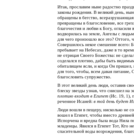
Итак, прославим ныне радостно праздн
законы рождения. В великий день, ны
обращены в бегство, всеразрушающая 
превращены в благословение, все грех
благочестия и любви к Богу, огласили
водворилась на земле, Ангелы с людьм
для чего произошло все это? Оттого, 
Совершилось некое смешение всего: 
пребывает на Небесах, даже в то время
не отрицая Своего Божества: не сдела
соделался плотию, дабы быть видимым
обиталищем ясли, и когда Он пришел, 
для того, чтобы, всем давая питание,
благословить супружество.
В этот великий день люди, оставив сво
блеску звезды узнав, что снисшел на 
плотию входит в Египет
(Ис. 19, 1),
реченное Исаией:
в той день будет И
Люди вошли в пещеру, нисколько не с
вошел в Египет, чтобы вместо древней
Испорчена и вредна была вода Нила по
младенцы. Явился в Египет Тот, Кто не
спасительной воды возрождения, благ