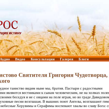
Аудио
Видео
Консультации
Галерея
Блоги
истово Святителя Григория Чудотворца,
кого
чудное таинство видим ныне мы, братия. Пастыри с радостными
ями являются вестниками к сынам человеческим, не на холмах пол
своими беседуя и не с овцами на поле играя, но во граде Давидово
уховные песни возглашая. В вышних поют Ангелы, возглашают ги
 небесные Херувимы и Серафимы воспевают хвалы во славу Бога: с