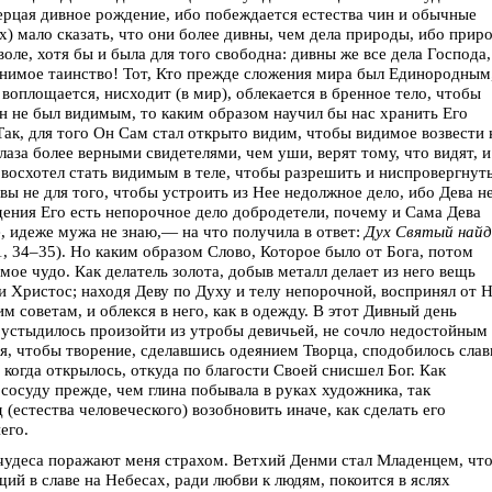
рцая дивное рождение, ибо побеждается естества чин и обычные
) мало сказать, что они более дивны, чем дела природы, ибо прир
оле, хотя бы и была для того свободна: дивны же все дела Господа,
снимое таинство! Тот, Кто прежде сложения мира был Единородным
оплощается, нисходит (в мир), облекается в бренное тело, чтобы
н не был видимым, то каким образом научил бы нас хранить Его
ак, для того Он Сам стал открыто видим, чтобы видимое возвести 
лаза более верными свидетелями, чем уши, верят тому, что видят, и
г восхотел стать видимым в теле, чтобы разрешить и ниспровергнут
вы не для того, чтобы устроить из Нее недолжное дело, ибо Дева н
дения Его есть непорочное дело добродетели, почему и Сама Дева
е, идеже мужа не знаю,— на что получила в ответ:
Дух Святый най
1, 34–35). Но каким образом Слово, Которое было от Бога, потом
е чудо. Как делатель золота, добыв металл делает из него вещь
и Христос; находя Деву по Духу и телу непорочной, воспринял от 
м советам, и облекся в него, как в одежду. В этот Дивный день
 устыдилось произойти из утробы девичьей, не сочло недостойным
я, чтобы творение, сделавшись одеянием Творца, сподобилось слав
 когда открылось, откуда по благости Своей снисшел Бог. Как
сосуду прежде, чем глина побывала в руках художника, так
естества человеческого) возобновить иначе, как сделать его
его.
 чудеса поражают меня страхом. Ветхий Денми стал Младенцем, чт
й в славе на Небесах, ради любви к людям, покоится в яслях