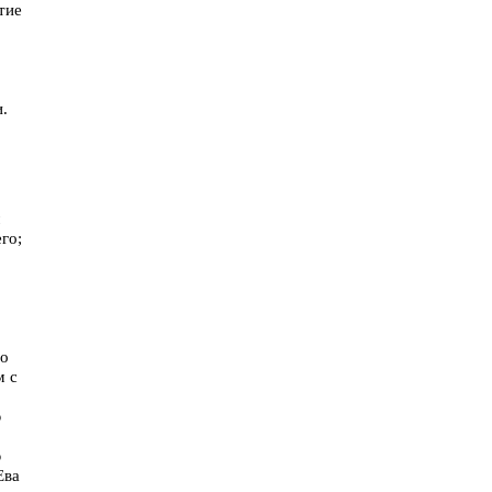
тие
.
м
го;
бо
м с
ю
ю
Ева