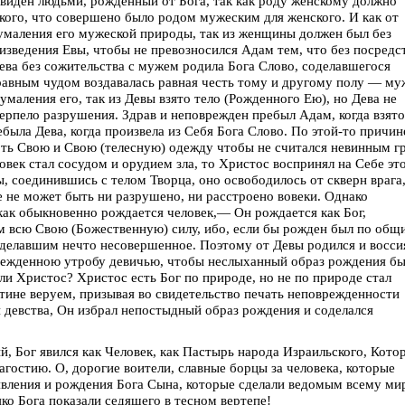
 виден людьми, рожденный от Бога, так как роду женскому должно
кого, что совершено было родом мужеским для женского. И как от
 умаления его мужеской природы, так из женщины должен был без
зведения Евы, чтобы не превозносился Адам тем, что без посредс
ва без сожительства с мужем родила Бога Слово, соделавшегося
равным чудом воздавалась равная честь тому и другому полу — му
 умаления его, так из Девы взято тело (Рожденного Ею), но Дева не
терпело разрушения. Здрав и неповрежден пребыл Адам, когда взято
ебыла Дева, когда произвела из Себя Бога Слово. По этой-то причин
ть Свою и Свою (телесную) одежду чтобы не считался невинным г
овек стал сосудом и орудием зла, то Христос воспринял на Себе эт
, соединившись с телом Творца, оно освободилось от скверн врага,
ое не может быть ни разрушено, ни расстроено вовеки. Однако
как обыкновенно рождается человек,— Он рождается как Бог,
м всю Свою (Божественную) силу, ибо, если бы рожден был по общ
сделавшим нечто несовершенное. Поэтому от Девы родился и восси
режденною утробу девичью, чтобы неслыханный образ рождения б
 ли Христос? Христос есть Бог по природе, но не по природе стал
тине веруем, призывая во свидетельство печать неповрежденности
 девства, Он избрал непостыдный образ рождения и соделался
й, Бог явился как Человек, как Пастырь народа Израильского, Кото
гостию. О, дорогие воители, славные борцы за человека, которые
вления и рождения Бога Сына, которые сделали ведомым всему ми
яко Бога показали седящего в тесном вертепе!