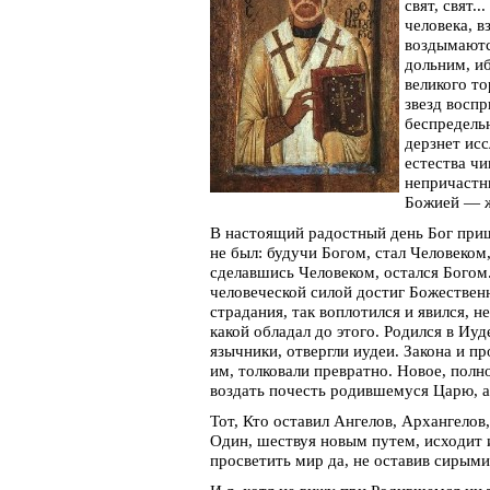
свят, свят.
человека, 
воздымаютс
дольним, и
великого т
звезд воспр
беспредель
дерзнет исс
естества чи
непричастны
Божией — ж
В настоящий радостный день Бог прише
не был: будучи Богом, стал Человеком
сделавшись Человеком, остался Богом. 
человеческой силой достиг Божествен
страдания, так воплотился и явился, 
какой обладал до этого. Родился в Иуд
язычники, отвергли иудеи. Закона и п
им, толковали превратно. Новое, полно
воздать почесть родившемуся Царю, а
Тот, Кто оставил Ангелов, Архангело
Один, шествуя новым путем, исходит 
просветить мир да, не оставив сирым