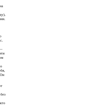
на
ду),
зни.
о
с.
 —
эти
ом
по
бя,
 Он
от
 без
 кто