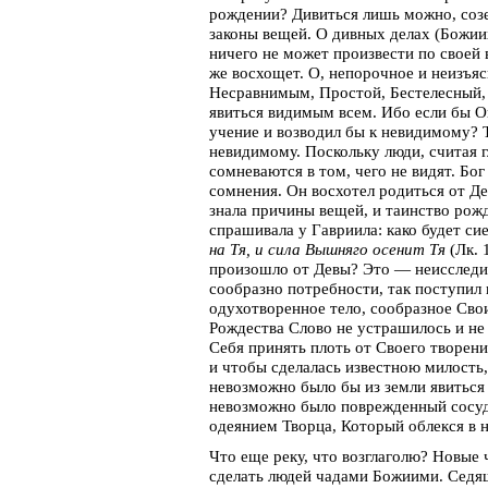
рождении? Дивиться лишь можно, созе
законы вещей. О дивных делах (Божиих
ничего не может произвести по своей в
же восхощет. О, непорочное и неизъя
Несравнимым, Простой, Бестелесный, в
явиться видимым всем. Ибо если бы О
учение и возводил бы к невидимому? Т
невидимому. Поскольку люди, считая г
сомневаются в том, чего не видят. Бо
сомнения. Он восхотел родиться от Де
знала причины вещей, и таинство рож
спрашивала у Гавриила: како будет си
на Тя, и сила Вышняго осенит Тя
(Лк. 
произошло от Девы? Это — неисследимо
сообразно потребности, так поступил 
одухотворенное тело, сообразное Свои
Рождества Слово не устрашилось и не
Себя принять плоть от Своего творени
и чтобы сделалась известною милость,
невозможно было бы из земли явиться 
невозможно было поврежденный сосуд (
одеянием Творца, Который облекся в н
Что еще реку, что возглаголю? Новые
сделать людей чадами Божиими. Седящи