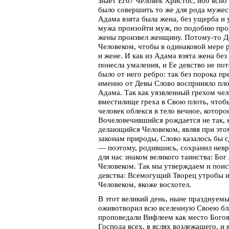
знает Его? Человек Христос, ибо ясно
было совершить то же для рода мужес
Адама взята была жена, без ущерба и
мужа произойти муж, по подобию прои
жены произвел женщину. Потому-то Де
Человеком, чтобы в одинаковой мере 
и жене. И как из Адама взята жена без
понесла умаления, и Ее девство не по
было от него ребро: так без порока пр
именно от Девы Слово восприняло пло
Адама. Так как уязвленный грехом чел
вместилище греха в Свою плоть, чтобы
человек облекся в тело вечное, котор
Вочеловечившийся рождается не так, 
делающийся Человеком, являя при это
законам природы, Слово казалось бы 
— поэтому, родившись, сохранил нев
для нас знаком великого таинства: Бог
Человеком. Так мы утверждаем и поис
девства: Всемогущий Творец утробы и
Человеком, якоже восхотел.
В этот великий день, ныне празднуемы
оживотворил всю вселенную Своею бла
проповедали Вифлеем как место Богоя
Господа всех, в яслях возлежащего, и 