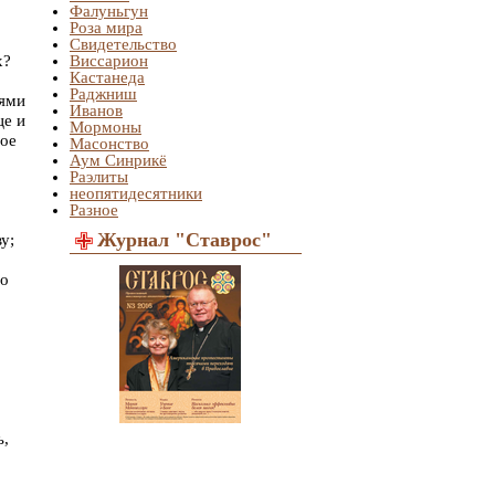
Фалуньгун
Роза мира
Свидетельство
х?
Виссарион
Кастанеда
Раджниш
рями
Иванов
це и
Мормоны
ное
Масонство
Аум Синрикё
Раэлиты
неопятидесятники
Разное
Журнал "Ставрос"
у;
но
ь,