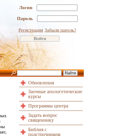
Логин
Пароль
Регистрация
Забыли пароль?
Обновления
Заочные апологетические
курсы
Программы центра
Задать вопрос
евых
священнику
м
мны
Библия с
вят,
подстрочником