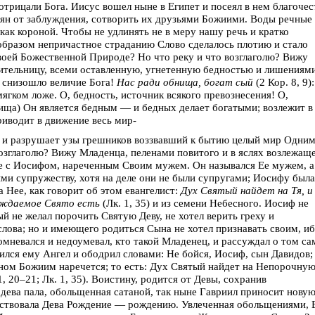
 отрицали Бога. Иисус вошел ныне в Египет и посеял в нем благочес
тян от заблуждения, сотворить их друзьями Божиими. Воды речные
 как короной. Чтобы не удлинять не в меру нашу речь и кратко
 образом непричастное страданию Слово сделалось плотию и стало
оей Божественной Природе? Но что реку и что возглаголю? Вижу
дительницу, всеми оставленную, угнетенную бедностью и лишениями
 снизошло величие Бога!
Нас ради обнища, богат сый
(2 Кор. 8, 9):
мягком ложе. О, бедность, источник всякого превознесения! О,
ища) Он является бедным — и бедных делает богатыми; возлежит в
иводит в движение весь мир-
и разрушает узы грешников воззвавший к бытию целый мир Одни
озглаголю? Вижу Младенца, пеленами повитого и в яслях возлежаще
те с Иосифом, нареченным Своим мужем. Он назывался Ее мужем, а
и супружеству, хотя на деле они не были супругами; Иосифу была
 Нее, как говорит об этом евангелист:
Дух Святый найдет на Тя, и
аждаемое Свято есть
(Лк. 1, 35) и из семени Небесного. Иосиф не
й не желал порочить Святую Деву, не хотел верить греху и
слова; но и имеющего родиться Сына не хотел признавать своим, и
сомневался и недоумевал, кто такой Младенец, и рассуждал о том са
ился ему Ангел и ободрил словами: Не бойся, Иосиф, сын Давидов;
ыном Божиим наречется; то есть: Дух Святый найдет на Непорочну
, 20–21; Лк. 1, 35). Воистину, родится от Девы, сохранив
 дева пала, обольщенная сатаной, так ныне Гавриил приносит нову
тствовала Дева Рождение — рождению. Увлеченная обольщениями, 