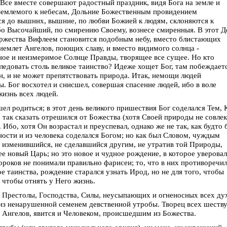
.. Все вместе совершают радостный праздник, видя Бога на земле и
вземлемого к небесам, Дольние Божественным провидением
я до вышних, вышние, по любви Божией к людям, склоняются к
бо Высочайший, по смирению Своему, вознесе смиренныя. В этот Д
оржества Вифлеем становится подобным небу, вместо блистающих
иемлет Ангелов, поющих славу, и вместо видимого солнца -
ное и неизмеримое Солнце Правды, творящее все сущее. Но кто
ледовать столь великое таинство? Идеже хощет Бог, там побеждает
н, и не может препятствовать природа. Итак, немощи людей
. Бог восхотел и снисшел, совершая спасение людей, ибо в воле
изнь всех людей.
л родиться; в этот день великого пришествия Бог соделался Тем, 
, так сказать отрешился от Божества (хотя Своей природы не совлек
Ибо, хотя Он возрастал и преуспевал, однако же не так, как будто 
ности и из человека соделался Богом; но как был Словом, чуждым
не изменившийся, не сделавшийся другим, не утратив той Природы,
ее новый Царь; но это новое и чудное рождение, в которое уверова
ророков не понимали правильно фарисеи; то, что в них противоречи
е таинства, рождение старался узнать Ирод, но не для того, чтобы
 чтобы отнять у Него жизнь.
в, Престолы, Господства, Силы, неусыпающих и огненосных всех ду
из ненарушенной семенем девственной утробы. Творец всех шеств
и Ангелов, явится и Человеком, происшедшим из Божества.