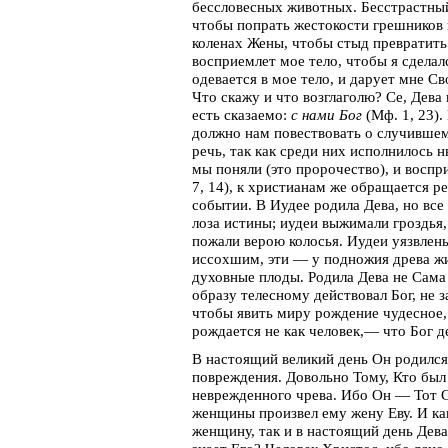
бессловесных животных. Бесстрастны
чтобы попрать жестокости грешников и
коленах Жены, чтобы стыд превратить в
восприемлет мое тело, чтобы я сдела
одевается в мое тело, и дарует мне С
Что скажу и что возглаголю? Се, Дева
есть сказаемо:
с нами Бог
(Мф. 1, 23).
должно нам повествовать о случившем
речь, так как среди них исполнилось 
мы поняли (это пророчество), и воспр
7, 14), к христианам же обращается 
событии. В Иудее родила Дева, но вс
лоза истины; иудеи выжимали гроздья,
пожали верою колосья. Иудеи уязвлены
иссохшим, эти — у подножия древа жи
духовные плоды. Родила Дева не Сама
образу телесному действовал Бог, не 
чтобы явить миру рождение чудесное,
рождается не как человек,— что Бог де
В настоящий великий день Он родился
повреждения. Довольно Тому, Кто был 
неврежденного чрева. Ибо Он — Тот С
женщины произвел ему жену Еву. И ка
женщину, так и в настоящий день Дева