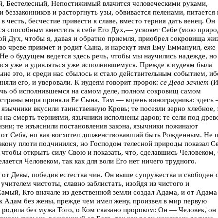
й, Бестелесный, Непостижимый влачится человеческими руками,
 беззаконников и расторгнуть узы, обвивается пеленами, питается 
 честь, бесчестие привести к славе, вместо терния дать венец. Он
лся способным вместить в себе Его Дух,— усвояет Себе (мою приро
вой Дух, чтобы я, давая и обратно приемля, приобрел сокровища жи
 во чреве приимет и родит Сына, и нарекут имя Ему Еммануил, еже
 Не о будущем ведется здесь речь, чтобы мы научились надежде, но
ся уже и удивляться уже исполнившемуся. Прежде к иудеям была
ныне это, и среди нас сбылось и стало действительным событием, иб
иняли его, и уверовали. К иудеям говорит пророк:
се Дева зачнет
(И
речь об исполнившемся на самом деле, полном сокровищ самом
е страны мира приняли Ее Сына. Там — корень виноградника: здесь
 язычники вкусили таинственную Кровь; те посеяли зерно хлебное, 
 на смерть терниями, язычники исполнены даров; те сели под древ
зни; те изъяснили постановления закона, язычники пожинают
 от Себя, но как восхотел долженствовавший быть Рожденным. Не 
закону плоти подчинился, но Господом телесной природы показал Се
 чтобы открыть силу Свою и показать, что, сделавшись Человеком,
лается Человеком, так как для воли Его нет ничего трудного.
 от Девы, победив естества чин. Он выше супружества и свободен 
учителем чистоты, славно заблистать, изойдя из чистого и
амый, Кто вначале из девственной земли создал Адама, и от Адама
к Адам без жены, прежде чем имел жену, произвел в мир первую
 родила без мужа Того, о Ком сказано пророком: Он — Человек, он