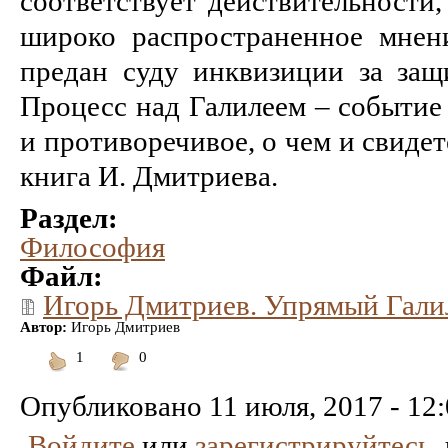
соответствует действительности,
широко распространенное мнен
предан суду инквизиции за защ
Процесс над Галилеем – событие
и противоречивое, о чем и свиде
книга И. Дмитриева.
Раздел:
Философия
Файл:
Игорь Дмитриев. Упрямый Гали
Автор:
Игорь Дмитриев
1
0
Понравилось
Не
понравилось
Опубликовано
11 июля, 2017 - 12
Войдите
или
зарегистрируйтесь
,