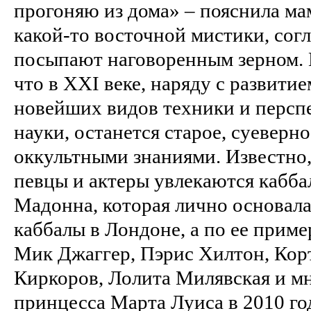
прогоняю из дома» – пояснила ма
какой-то восточной мистики, сог
посыпают наговоренным зерном. 
что в XXI веке, наряду с развити
новейших видов техники и персп
науки, останется старое, суеверн
оккультными знаниями. Известно
певцы и актеры увлекаются кабба
Мадонна, которая лично основала
каббалы в Лондоне, а по ее приме
Мик Джаггер, Пэрис Хилтон, Кор
Киркоров, Лолита Милявская и мн
принцесса Марта Луиса в 2010 го