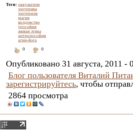
Теги:
оккультизм
эзотерика
эзотеризм
магия
колдовство
теософия
живая этика
антропософия
агни-йога
0
0
Понравилось
Не
понравилось
Опубликовано
31 августа, 2011 - 
Блог пользователя Виталий Пита
зарегистрируйтесь
, чтобы отправ
2864 просмотра