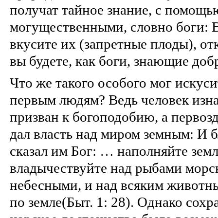
получат тайное знание, с помощь
могущественными, словно боги: В
вкусите их (запретные плоды), от
вы будете, как боги, знающие добро
Что же такого особого мог искус
первым людям? Ведь человек изн
призван к богоподобию, а первоз
дал власть над миром земным: И б
сказал им Бог: … наполняйте земл
владычествуйте над рыбами морс
небесными, и над всяким живот
по земле(Быт. 1: 28). Однако сохр