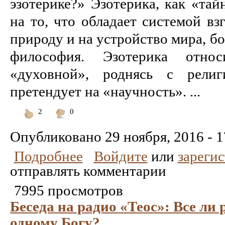
эзотерике?» Эзотерика, как «тай
на то, что обладает системой вз
природу и на устройство мира, бо
философия. Эзотерика отно
«духовной», роднясь с религ
претендует на «научность». ...
2
0
Понравилось
Не
понравилось
Опубликовано
29 ноября, 2016 - 1
Подробнее
Войдите
или
зареги
отправлять комментарии
7995 просмотров
Беседа на радио «Теос»: Все ли 
одному Богу?