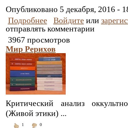
Понравилось
Не
понравилось
Опубликовано
5 декабря, 2016 - 1
Подробнее
Войдите
или
зареги
отправлять комментарии
3967 просмотров
Мир Рерихов
Критический анализ оккультн
(Живой этики) ...
1
0