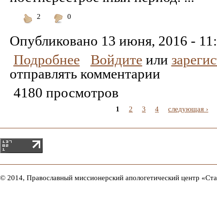
2
0
Понравилось
Не
понравилось
Опубликовано
13 июня, 2016 - 11
Подробнее
Войдите
или
зареги
отправлять комментарии
4180 просмотров
1
2
3
4
следующая ›
© 2014, Православный миссионерский апологетический центр «Ст