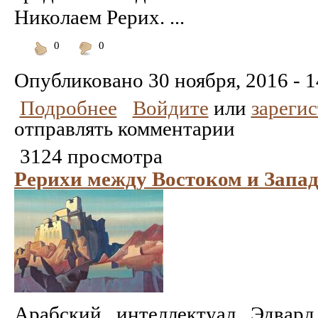
Николаем Рерих. ...
0
0
Понравилось
Не
понравилось
Опубликовано
30 ноября, 2016 - 1
Подробнее
Войдите
или
зареги
отправлять комментарии
3124 просмотра
Рерихи между Востоком и Запа
Арабский интеллектуал Эдвар