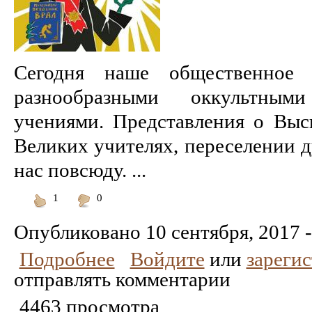
Сегодня наше общественное с
разнообразными оккультным
учениями. Представления о Выс
Великих учителях, переселении 
нас повсюду. ...
1
0
Понравилось
Не
понравилось
Опубликовано
10 сентября, 2017 -
Подробнее
Войдите
или
зареги
отправлять комментарии
4463 просмотра