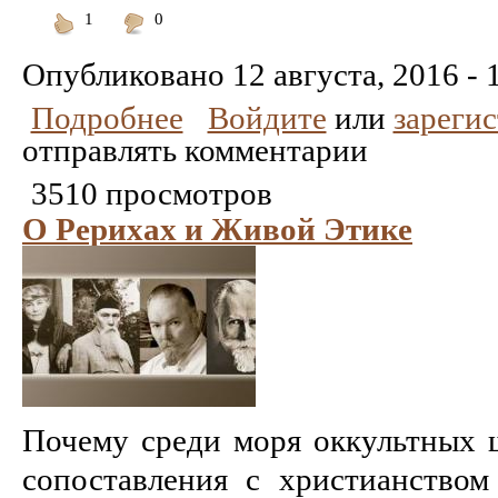
1
0
Понравилось
Не
понравилось
Опубликовано
12 августа, 2016 - 
Подробнее
Войдите
или
зареги
отправлять комментарии
3510 просмотров
О Рерихах и Живой Этике
Почему среди моря оккультных 
сопоставления с христианство