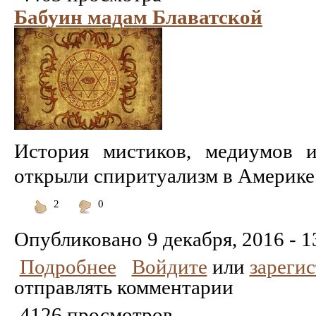
Бабуин мадам Блаватской
История мистиков, медиумов и
открыли спиритуализм в Америке .
2
0
Понравилось
Не
понравилось
Опубликовано
9 декабря, 2016 - 1
Подробнее
Войдите
или
зареги
отправлять комментарии
4126 просмотров