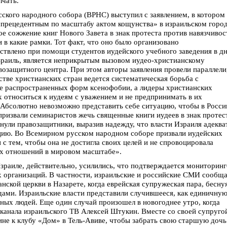
чать.
кого народного собора (ВРНС) выступил с заявлением, в котором
спрецедентным по масштабу актом кощунства» в израильском горо
е сожжение книг Нового Завета в знак протеста против навязчивос
 в какие рамки. Тот факт, что оно было организовано
твлено при помощи студентов иудейского учебного заведения в д
зраиль, является неприкрытым вызовом иудео-христианскому
авозащитного центра. При этом авторы заявления провели параллели
тве христианских стран ведется систематическая борьба с
ее распространенных форм ксенофобии, а лидеры христианских
относиться к иудеям с уважением и не предпринимать в их
Абсолютно невозможно представить себе ситуацию, чтобы в Росси
извали семинаристов жечь священные книги иудеев в знак протес
кнули правозащитники, выразив надежду, что власти Израиля адеква
цию. Во Всемирном русском народном соборе призвали иудейских
 с тем, чтобы она не достигла своих целей и не спровоцировала
их отношений в мировом масштабе».
Израиле, действительно, усилились, что подтверждается мониторин
организаций. В частности, израильские и российские СМИ сообщ
ской церкви в Назарете, когда еврейская супружеская пара, беснуя
ами. Израильские власти представили случившееся, как единичну
ых людей. Еще один случай произошел в новогоднее утро, когда
 канала израильского ТВ Алексей Штукин. Вместе со своей супруго
не к клубу «Дом» в Тель-Авиве, чтобы забрать свою старшую дочь