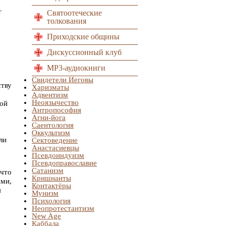
т
Святоотеческие
толкования
Приходские общины
Дискуссионный клуб
MP3-аудиокниги
Свидетели Иеговы
ству
Харизматы
Адвентизм
Неоязычество
вой
Антропософия
Агни-йога
Саентология
Оккультизм
ли
Сектоведение
Анастасиевцы
Псевдоиндуизм
Псевдоправославие
Сатанизм
 что
Кришнаиты
ами,
Контактёры
я
Мунизм
Психология
Неопротестантизм
New Age
Каббала