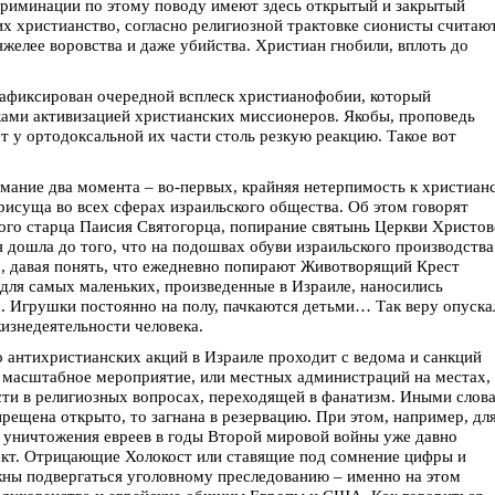
криминации по этому поводу имеют здесь открытый и закрытый
их христианство, согласно религиозной трактовке сионисты считаю
желее воровства и даже убийства. Христиан гнобили, вплоть до
 зафиксирован очередной всплеск христианофобии, который
ами активизацией христианских миссионеров. Якобы, проповедь
т у ортодоксальной их части столь резкую реакцию. Такое вот
мание два момента – во-первых, крайняя нетерпимость к христиан
присуща во всех сферах израильского общества. Об этом говорят
кого старца Паисия Святогорца, попирание святынь Церкви Христо
 дошла до того, что на подошвах обуви израильского производства
м, давая понять, что ежедневно попирают Животворящий Крест
 для самых маленьких, произведенные в Израиле, наносились
. Игрушки постоянно на полу, пачкаются детьми… Так веру опуска
изнедеятельности человека.
антихристианских акций в Израиле проходит с ведома и санкций
то масштабное мероприятие, или местных администраций на местах,
сти в религиозных вопросах, переходящей в фанатизм. Иными слов
апрещена открыто, то загнана в резервацию. При этом, например, дл
о уничтожения евреев в годы Второй мировой войны уже давно
ект. Отрицающие Холокост или ставящие под сомнение цифры и
жны подвергаться уголовному преследованию – именно на этом