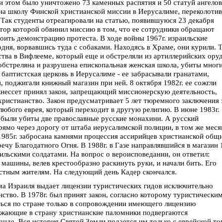
 этом было уничтожено 73 каменных распятия и 50 статуй ангелов
 на школу Финской христианской миссии в Иерусалиме, переколотив
. Так студенты отреагировали на статью, появившуюся 23 декабря
втор которой обвинил миссию в том, что ее сотрудники обращают
роить демонстрацию протеста. В ходе войны 1967г. израильские
дня, ворвавшись туда с собаками. Находясь в Храме, они курили. 
тва в Вифлееме, который еще и обстреляли из артиллерийских ору
обстреляна и разрушена епископальная женская школа, убиты мног
баптистская церковь в Иерусалиме - ее забрасывали гранатами,
 поджигали книжный магазин при ней. 8 октября 1982г. ее сожгли
 кнессет принял закон, запрещающий миссионерскую деятельность,
христианство. Закон предусматривает 5 лет тюремного заключения 
 любого еврея, который переходит в другую религию. В июне 1983г.
были убиты две православные русские монахини. А русский
ямо через дорогу от штаба иерусалимской полиции, в том же меся
 1985г. забросана камнями процессия ассирийцев христианской общ
ечу Благодатного Огня. В 1988г. в Газе направлявшийся в магазин 
ильскими солдатами. На вопрос о вероисповедании, он ответил:
машины, велев крестообразно раскинуть руки, и начали бить. Его
естным жителям. На следующий день Кадер скончался.
зма Израиля выдает лицензии туристических гидов исключительно
ство. В 1978г. был принят закон, согласно которому туристически
ться по стране только в сопровождении имеющего лицензию
езжающие в страну христианские паломники подвергаются
нде. Вся история Святой Земли подается им только с еврейской то