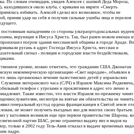
ка. По словам очевидцев, увидев Алексея с шапкой Деда Мороза,
к), находившихся около клуба, с криками на иврите «Смерть
принялась избивать. Алексей сделал все возможное, чтобы не
гой, приняв удар на себя и получив сильные ушибы лица и перелом
едущего.
, постоянным нападениям со стороны ультраортодоксальных иудеев
ахимы, верующие в Иисуса Христа. Так, был ранен ножом юноша и
 произошел погром здания мессианской общины в городе Араде. В
рикивали ругань в адрес Господа Иисуса Христа, мессиан и
зательный сигнал - полиция и городские власти бездействовали,
щиками.
арственном уровне, можно отметить, что гражданин США Джонатан
анскую некоммерческую организацию «Свет народам», объявлен в
сего лишь организовал лечение палестинских детей у израильских
а Служения лютеранского часа (СЛЧ) в Израиле Максима Родкевича,
обильный телефон с угрозами и проклятиями в адрес его лично и
инадлежит. Также известно, что власти Израиля по-прежнему чинят
ященнослужителям, несмотря на взятые им обязательства не чинить
аявил генеральный кустод ордена францисканцев в Святой земле от
словам, не может получить въездных виз для многих своих братьев.
из у католиков возникли еще при первом правительстве Шарона, ко
елигиозной партии ШАС, резко ограничил выдачу виз и видов на
р, только в 2002 году Тель-Авив отказал в выдаче временных видо
ким падре.