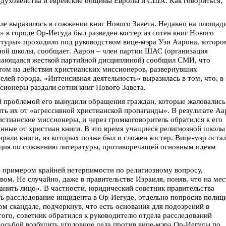
 духовенства и еврейские общины Европы и США. Как говориться,
ле выразилось в сожжении книг Нового Завета. Недавно на площад
» в городе Ор-Иегуда был разведен костер из сотен книг Нового
атуры» проходило под руководством вице-мэра Узи Аарона, которо
ной школы, сообщает. Аарон – член партии ШАС (организация
ичающаяся жесткой партийной дисциплиной) сообщил СМИ, что
том на действия христианских миссионеров, развернувших
лей города. «Интенсивная деятельность» выразилась в том, что, в
сионеры раздали сотни книг Нового Завета.
ой проблемой его вынудили обращения граждан, которые жаловались
ть их от «агрессивной христианской пропаганды». В результате Аа
истианские миссионеры, и через громкоговоритель обратился к его
нные от христиан книги. В это время учащиеся религиозной школы
ирали книги, из которых позже был и сложен костер. Вице-мэр оста
акция по сожжению литературы, противоречащей основным идеям
 примером крайней нетерпимости по религиозному вопросу,
ом. Не случайно, даже в правительстве Израиля, поняв, что на мес
анить лицо». В частности, юридический советник правительства
ь расследование инцидента в Ор-Иегуде, отдельно попросив полиц
ом скандале, подчеркнув, что есть основания для подозрений в
ого, советник обратился к руководителю отдела расследований
осьбой возбудить уголовное дела против вице-мэра Ор-Иегуды по