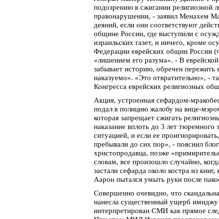
подозрению в сжигании религиозной л
правонарушении, - заявил Менахем Маз
деяний, если они соответствуют дейст
общине России, где выступили с осуж
израильских газет, и ничего, кроме ос
Федерации еврейских общин России (
«лишением его разума». - В еврейской
забывает историю, обречен пережить 
наказуемо». «Это отвратительно», - т
Конгресса еврейских религиозных общ
Акция, устроенная сефардом-мракобес
подал в полицию жалобу на вице-мэром
которая запрещает сжигать религиозны
наказание вплоть до 3 лет тюремного 
ситуацией, и если ее проигнорировать
пребывали до сих пор», - пояснил бло
христопродавца, позже «примирительно
словам, все произошло случайно, когд
застали сефарда около костра из книг
Аарон пытался умыть руки после пако
Совершенно очевидно, что скандальна
нанесла существенный ущерб имиджу 
интерпретирован СМИ как прямое сле