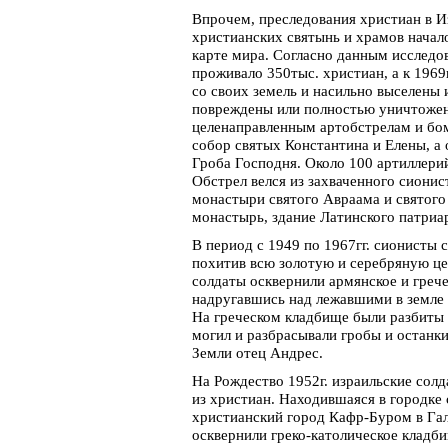
Впрочем, преследования христиан в 
христианских святынь и храмов начало
карте мира. Согласно данным исследов
проживало 350тыс. христиан, а к 1969
со своих земель и насильно выселены 
повреждены или полностью уничтожен
целенаправленным артобстрелам и бом
собор святых Константина и Елены, а
Гроба Господня. Около 100 артиллери
Обстрел велся из захваченного сиони
монастыри святого Авраама и святого
монастырь, здание Латинского патриар
В период с 1949 по 1967гг. сионисты 
похитив всю золотую и серебряную це
солдаты осквернили армянское и греч
надругавшись над лежавшими в земле 
На греческом кладбище были разбиты 
могил и разбрасывали гробы и останки
Земли отец Андрес.
На Рождество 1952г. израильские сол
из христиан. Находившаяся в городке 
христианский город Кафр-Буром в Гали
осквернили греко-католическое кладби