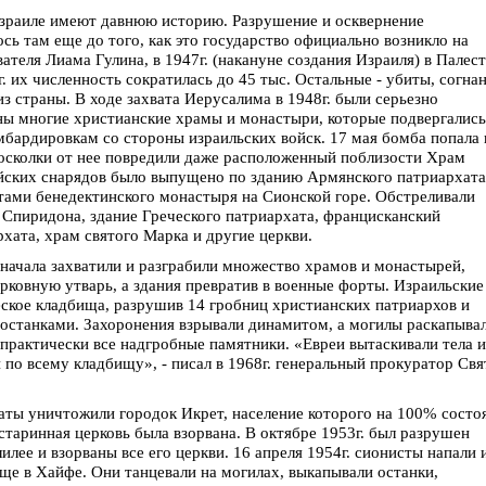
Израиле имеют давнюю историю. Разрушение и осквернение
сь там еще до того, как это государство официально возникло на
ателя Лиама Гулина, в 1947г. (накануне создания Израиля) в Палес
г. их численность сократилась до 45 тыс. Остальные - убиты, согна
из страны. В ходе захвата Иерусалима в 1948г. были серьезно
ы многие христианские храмы и монастыри, которые подвергались
бардировкам со стороны израильских войск. 17 мая бомба попала 
 осколки от нее повредили даже расположенный поблизости Храм
йских снарядов было выпущено по зданию Армянского патриархата
стами бенедектинского монастыря на Сионской горе. Обстреливали
 Спиридона, здание Греческого патриархата, францисканский
хата, храм святого Марка и другие церкви.
сначала захватили и разграбили множество храмов и монастырей,
рковную утварь, а здания превратив в военные форты. Израильские
еское кладбища, разрушив 14 гробниц христианских патриархов и
останками. Захоронения взрывали динамитом, а могилы раскапывал
практически все надгробные памятники. «Евреи вытаскивали тела и
 по всему кладбищу», - писал в 1968г. генеральный прокуратор Свя
даты уничтожили городок Икрет, население которого на 100% состо
старинная церковь была взорвана. В октябре 1953г. был разрушен
лее и взорваны все его церкви. 16 апреля 1954г. сионисты напали 
ще в Хайфе. Они танцевали на могилах, выкапывали останки,