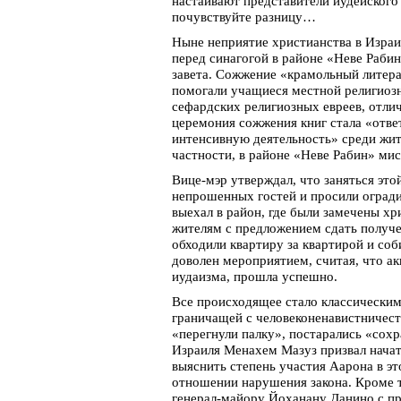
настаивают представители иудейского
почувствуйте разницу…
Ныне неприятие христианства в Израи
перед синагогой в районе «Неве Рабин
завета. Сожжение «крамольный литер
помогали учащиеся местной религиоз
сефардских религиозных евреев, отл
церемония сожжения книг стала «отве
интенсивную деятельность» среди жите
частности, в районе «Неве Рабин» мис
Вице-мэр утверждал, что заняться эт
непрошенных гостей и просили огради
выехал в район, где были замечены хр
жителям с предложением сдать получе
обходили квартиру за квартирой и соб
доволен мероприятием, считая, что 
иудаизма, прошла успешно.
Все происходящее стало классическим
граничащей с человеконенавистничеств
«перегнули палку», постарались «сохр
Израиля Менахем Мазуз призвал начат
выяснить степень участия Аарона в эт
отношении нарушения закона. Кроме т
генерал-майору Йоханану Данино с пр