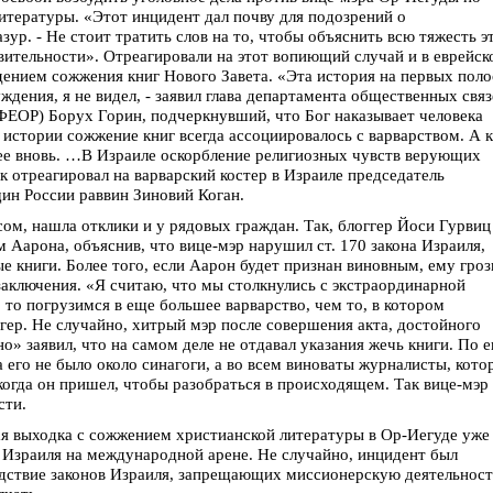
итературы. «Этот инцидент дал почву для подозрений о
ур. - Не стоит тратить слов на то, чтобы объяснить всю тяжесть э
вительности». Отреагировали на этот вопиющий случай и в еврейск
дением сожжения книг Нового Завета. «Эта история на первых поло
уждения, я не видел, - заявил глава департамента общественных свя
ФЕОР) Борух Горин, подчеркнувший, что Бог наказывает человека
 истории сожжение книг всегда ассоциировалось с варварством. А 
ее вновь. …В Израиле оскорбление религиозных чувств верующих
ак отреагировал на варварский костер в Израиле председатель
ин России раввин Зиновий Коган.
ом, нашла отклики и у рядовых граждан. Так, блоггер Йоси Гурвиц
 Аарона, объяснив, что вице-мэр нарушил ст. 170 закона Израиля,
е книги. Более того, если Аарон будет признан виновным, ему гроз
заключения. «Я считаю, что мы столкнулись с экстраординарной
, то погрузимся в еще большее варварство, чем то, в котором
ггер. Не случайно, хитрый мэр после совершения акта, достойного
» заявил, что на самом деле не отдавал указания жечь книги. По е
а его не было около синагоги, а во всем виноваты журналисты, кото
, когда он пришел, чтобы разобраться в происходящем. Так вице-мэр
сти.
я выходка с сожжением христианской литературы в Ор-Иегуде уже
Израиля на международной арене. Не случайно, инцидент был
дствие законов Израиля, запрещающих миссионерскую деятельност