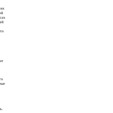
тих
ой
сах
зей
кто
ит
го
рые
ь.