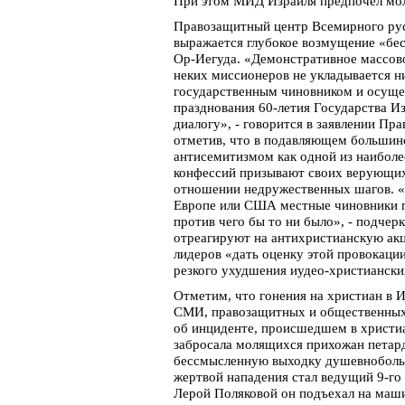
При этом МИД Израиля предпочел мол
Правозащитный центр Всемирного русс
выражается глубокое возмущение «бе
Ор-Иегуда. «Демонстративное массово
неких миссионеров не укладывается ни
государственным чиновником и осущес
празднования 60-летия Государства И
диалогу», - говорится в заявлении Пр
отметив, что в подавляющем большинс
антисемитизмом как одной из наибол
конфессий призывают своих верующих 
отношении недружественных шагов. «
Европе или США местные чиновники пр
против чего бы то ни было», - подчер
отреагируют на антихристианскую ак
лидеров «дать оценку этой провокации
резкого ухудшения иудео-христианск
Отметим, что гонения на христиан в 
СМИ, правозащитных и общественных 
об инциденте, происшедшем в христиан
забросала молящихся прихожан петард
бессмысленную выходку душевнобольн
жертвой нападения стал ведущий 9-го
Лерой Поляковой он подъехал на маши