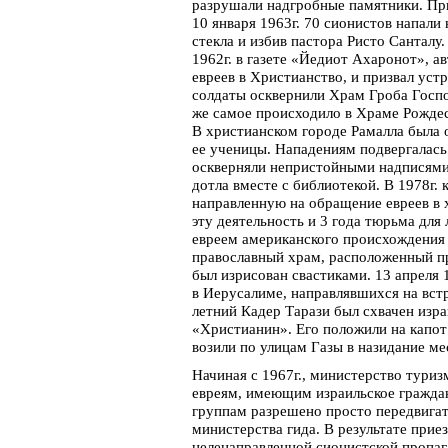
разрушали надгробные памятники. При
10 января 1963г. 70 сионистов напали
стекла и избив пастора Ристо Санталу
1962г. в газете «Йедиот Ахаронот», а
евреев в Христианство, и призвал уст
солдаты осквернили Храм Гроба Госпо
же самое происходило в Храме Рождес
В христианском городе Рамалла была 
ее ученицы. Нападениям подвергалась 
оскверняли непристойными надписями,
дотла вместе с библиотекой. В 1978г.
направленную на обращение евреев в 
эту деятельность и 3 года тюрьма для
евреем американского происхождения 
православный храм, расположенный пр
был изрисован свастиками. 13 апреля
в Иерусалиме, направлявшихся на встр
летний Кадер Тарази был схвачен изра
«Христианин». Его положили на капот 
возили по улицам Газы в назидание м
Начиная с 1967г., министерство тури
евреям, имеющим израильское граждан
группам разрешено просто передвига
министерства гида. В результате при
целенаправленной сионистской пропага