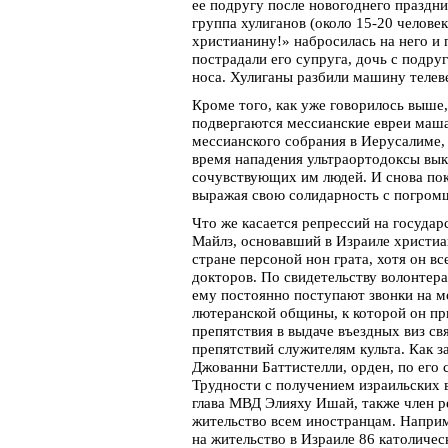
ее подругу после новогоднего праздни
группа хулиганов (около 15-20 челове
христианину!» набросилась на него и 
пострадали его супруга, дочь с подру
носа. Хулиганы разбили машину телев
Кроме того, как уже говорилось выше
подвергаются мессианские евреи маш
мессианского собрания в Иерусалиме,
время нападения ультраортодоксы вык
сочувствующих им людей. И снова пока
выражая свою солидарность с погром
Что же касается репрессий на госуд
Майлз, основавший в Израиле христи
стране персоной нон грата, хотя он в
докторов. По свидетельству волонтер
ему постоянно поступают звонки на м
лютеранской общины, к которой он пр
препятствия в выдаче въездных виз св
препятствий служителям культа. Как з
Джованни Баттистелли, орден, по его 
Трудности с получением израильских в
глава МВД Элияху Ишай, также член р
жительство всем иностранцам. Наприме
на жительство в Израиле 86 католичес