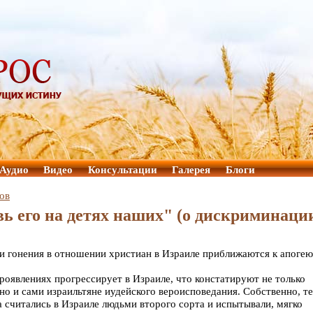
Аудио
Видео
Консультации
Галерея
Блоги
ов
ь его на детях наших" (о дискриминаци
 и гонения в отношении христиан в Израиле приближаются к апогею
проявлениях прогрессирует в Израиле, что констатируют не только
но и сами израильтяне иудейского вероисповедания. Собственно, те
а считались в Израиле людьми второго сорта и испытывали, мягко