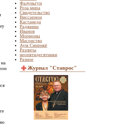
Фалуньгун
Роза мира
Свидетельство
и
Виссарион
Кастанеда
му
Раджниш
Иванов
Мормоны
Масонство
Аум Синрикё
Раэлиты
неопятидесятники
Разное
 на
Журнал "Ставрос"
рон
лся
те
ию