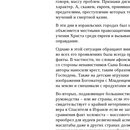
говоря, массу проблем. Признаки дис
характер. А, скажем, евреев, принявш
предателями, преступление которых тя
мучений и смертной казни.
В эти дни в израильских городах был
объясняется местными правозащитник
учения Христа среди евреев и вызывае
оправдание.
Однако в этой ситуации обращают вни
во всех его проявлениях была всегда 
факты. В частности, по словам афонс
со стороны ненавистников Сына Божья
авторы наносили крест, таким образо
Господень. Также на детские игрушки
изображения Богоматери с Младенцем
на землю и смешивали с продуктами ж
Во-вторых, подавляющее большинство 
руководства – или же страны, если э
свидетельствует о крайней нетерпимо
вера в Спасителя в Израиле если не з
сравнения факт холокоста – массовог
приобрел для иудеев религиозный асп
масштабы даже в других странах дол