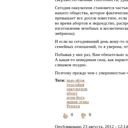
Сегодня оккультизм становится частью
нашего общества, которое фактическ
превышает все доселе известное, есл
во время абортов и людоедство, расп
изготовления лечебных и косметически
эмбриона).
И если на сегодняшний день кому-то 
семейных отношений, то я уверена, чт
Побывав у них раз, Вам обязательно з
А какая-то невидимая сила, как наркот
слишком поздно.
Поэтому прежде чем с уверенностью ч
Теги:
нью-эйдж
теософия
оккультизм
аборт
агни-йога
живая этика
Рерихи
0
0
Понравилось
Не
понравилось
Опубликовано
23 августа, 2012 - 12:14