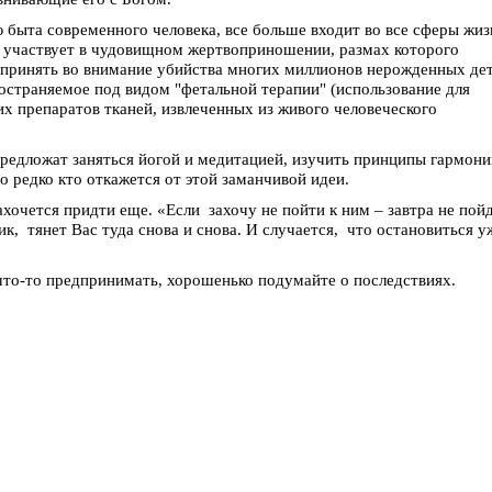
 быта современного человека, все больше входит во все сферы жиз
и участвует в чудовищном жертвоприношении, размах которого
и принять во внимание убийства многих миллионов нерожденных де
ространяемое под видом "фетальной терапии" (использование для
х препаратов тканей, извлеченных из живого человеческого
предложат заняться йогой и медитацией, изучить принципы гармони
о редко кто откажется от этой заманчивой идеи.
ахочется придти еще. «Если захочу не пойти к ним – завтра не пой
ик, тянет Вас туда снова и снова. И случается, что остановиться у
то-то предпринимать, хорошенько подумайте о последствиях.