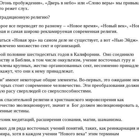
Огонь пробуждения», «Дверь в небо» или «Слово веры» мы привык
о режет слух.
нетрадиционную религию?
орое все переводят по разному – «Новое время», «Новый век», «Но
нная и самая широко рекламируемая современная религия.
аться «Новая эра» на самом деле не существует, а вот «Нью Эйдж»
влечено множество сект и организаций.
рой половине шестидесятых годов в Калифорнии. Оно соединило
ству и Библии, в том числе оккультизм, учение восточных гуру и
 члены крупных, жестко организованных сект, несомненно принадл
скажут, что они к нему принадлежат.
и" имеют некоторые общие элементы. Во-первых, это ожидание не
оторых стоит современное человечество. Эти преобразования долж
вую расу сверхлюдей со сверхспособностями.
ак спасительной религии и христианского мировоззрения как
ечество эволюционирует, значит и Бог должен эволюционировать а,
венные истины.
ехник медитаций, расширения сознания, магии, шаманизма.
их для ряда восточных учений понятий, таких, как реинкарнация и
мира, хотя в каждом учении "Нового века" этим терминам