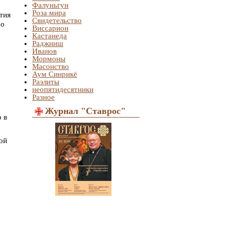
Фалуньгун
Роза мира
тия
Свидетельство
ро
Виссарион
Кастанеда
Раджниш
Иванов
Мормоны
Масонство
Аум Синрикё
Раэлиты
неопятидесятники
Разное
Журнал "Ставрос"
 в
ой