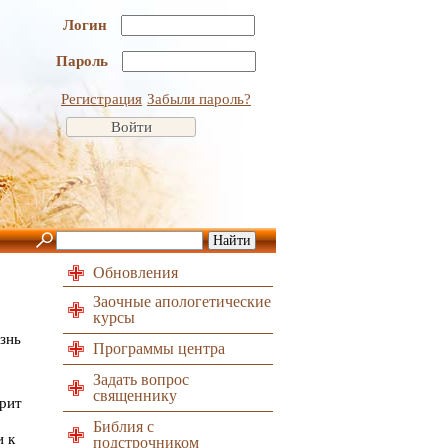
Логин
Пароль
Регистрация
Забыли пароль?
Обновления
Заочные апологетические
курсы
изнь
Программы центра
Задать вопрос
священнику
ерит
Библия с
и к
подстрочником