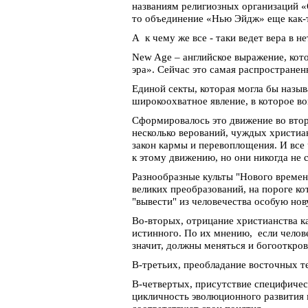
названиям религиозных организаций «
то объединение «Нью Эйдж» еще как-т
А к чему же все - таки ведет вера в 
New Age – английское выражение, кот
эра». Сейчас это самая распростране
Единой секты, которая могла бы назыв
широкоохватное явление, в которое во
Сформировалось это движение во вто
несколько верований, чуждых христиан
закон кармы и перевоплощения. И все
к этому движению, но они никогда не 
Разнообразные культы "Нового времен
великих преобразований, на пороге к
"вывести" из человечества особую но
Во-вторых, отрицание христианства к
истинного. По их мнению, если челов
значит, должны меняться и богооткро
В-третьих, преобладание восточных т
В-четвертых, присутствие специфическ
цикличность эволюционного развития 