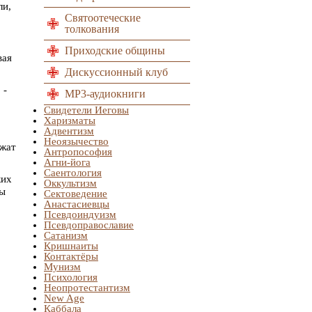
ли,
Святоотеческие
толкования
Приходские общины
вая
Дискуссионный клуб
 -
MP3-аудиокниги
Свидетели Иеговы
Харизматы
Адвентизм
Неоязычество
ежат
Антропософия
Агни-йога
Саентология
ких
Оккультизм
ны
Сектоведение
Анастасиевцы
Псевдоиндуизм
Псевдоправославие
Сатанизм
Кришнаиты
Контактёры
Мунизм
Психология
Неопротестантизм
New Age
Каббала