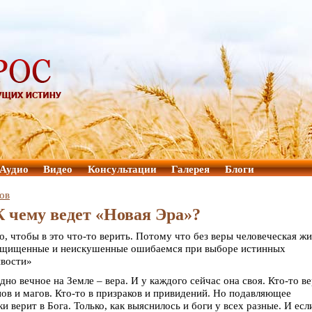
Аудио
Видео
Консультации
Галерея
Блоги
ов
 чему ведет «Новая Эра»?
о, чтобы в это что-то верить. Потому что без веры человеческая ж
езащищенные и неискушенные ошибаемся при выборе истинных
ивости»
дно вечное на Земле – вера. И у каждого сейчас она своя. Кто-то в
ов и магов. Кто-то в призраков и привидений. Но подавляющее
 верит в Бога. Только, как выяснилось и боги у всех разные. И есл