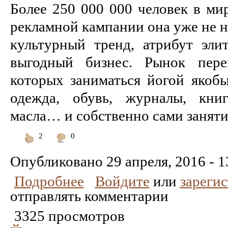
Более 250 000 000 человек в ми
рекламной кампании она уже не н
культурный тренд, атрибут эли
выгодный бизнес. Рынок пере
которых заниматься йогой якобы
одежда, обувь, журналы, кни
масла… и собственно сами занятия 
2
0
Понравилось
Не
понравилось
Опубликовано
29 апреля, 2016 - 1
Подробнее
Войдите
или
зареги
отправлять комментарии
3325 просмотров