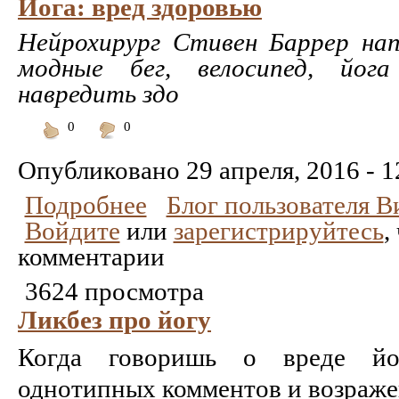
Йога: вред здоровью
Нейрохирург Стивен Баррер нап
модные бег, велосипед, йо
навредить здо
0
0
Понравилось
Не
понравилось
Опубликовано
29 апреля, 2016 - 1
Подробнее
Блог пользователя 
Войдите
или
зарегистрируйтесь
,
комментарии
3624 просмотра
Ликбез про йогу
Когда говоришь о вреде йо
однотипных комментов и возраже