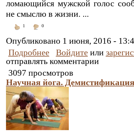
ломающийся мужской голос сооб
не смыслю в жизни. ...
1
0
Понравилось
Не
понравилось
Опубликовано
1 июня, 2016 - 13:
Подробнее
Войдите
или
зареги
отправлять комментарии
3097 просмотров
Научная йога. Демистификаци