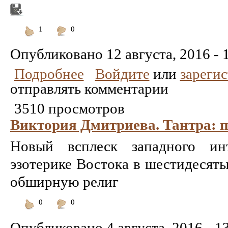
1
0
Понравилось
Не
понравилось
Опубликовано
12 августа, 2016 - 
Подробнее
Войдите
или
зареги
отправлять комментарии
3510 просмотров
Виктория Дмитриева. Тантра: п
Новый всплеск западного ин
эзотерике Востока в шестидесят
обширную религ
0
0
Понравилось
Не
понравилось
Опубликовано
4 августа, 2016 - 1