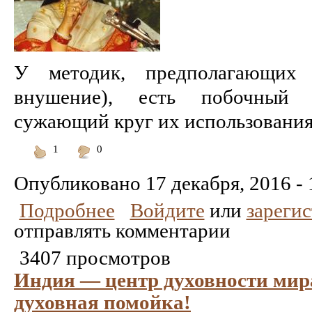
У методик, предполагающих 
внушение), есть побочный 
сужающий круг их использования в
1
0
Понравилось
Не
понравилось
Опубликовано
17 декабря, 2016 - 
Подробнее
Войдите
или
зареги
отправлять комментарии
3407 просмотров
Индия — центр духовности мир
духовная помойка!