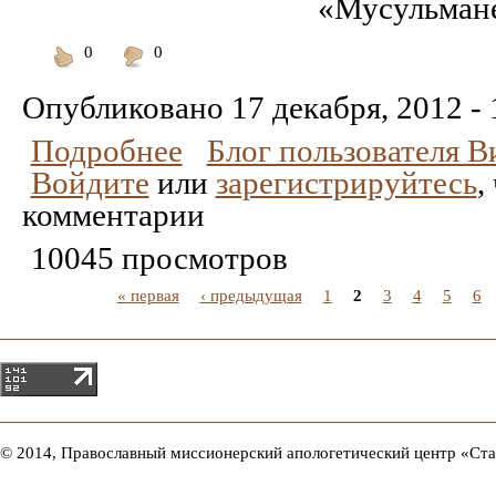
«Мусульмане
0
0
Понравилось
Не
понравилось
Опубликовано
17 декабря, 2012 - 
Подробнее
Блог пользователя 
Войдите
или
зарегистрируйтесь
,
комментарии
10045 просмотров
« первая
‹ предыдущая
1
2
3
4
5
6
© 2014, Православный миссионерский апологетический центр «Ст