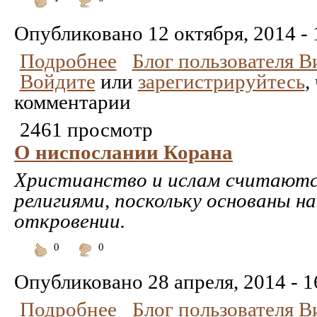
Понравилось
Не
понравилось
Опубликовано
12 октября, 2014 - 
Подробнее
Блог пользователя 
Войдите
или
зарегистрируйтесь
,
комментарии
2461 просмотр
О ниспослании Корана
Христианство и ислам считают
религиями, поскольку основаны н
откровении.
0
0
Понравилось
Не
понравилось
Опубликовано
28 апреля, 2014 - 1
Подробнее
Блог пользователя 