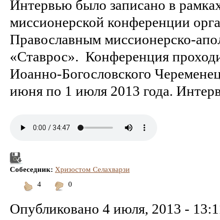
Интервью было записано в рамка
миссионерской конференции орг
Православным миссионерско-апо
«Ставрос». Конференция проходи
Иоанно-Богословского Череменец
июня по 1 июля 2013 года. Интер
Собеседник:
Хризостом Селахварзи
4
0
Понравилось
Не
понравилось
Опубликовано
4 июля, 2013 - 13:1