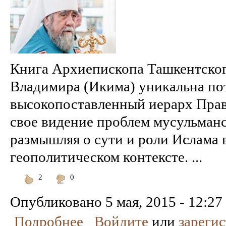
Книга Архиепископа Ташкентског
Владимира (Икима) уникальна пот
высокопоставленный иерарх Прав
свое видение проблем мусульманс
размышляя о сути и роли Ислама 
геополитическом контексте. ...
2
0
Понравилось
Не
понравилось
Опубликовано
5 мая, 2015 - 12:27
Подробнее
Войдите
или
зареги