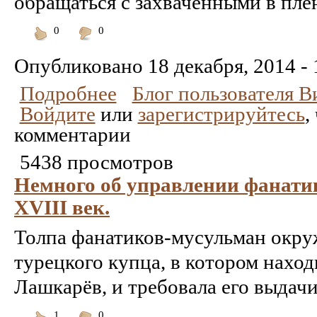
обращаться с захваченными в пле
0
0
Понравилось
Не
понравилось
Опубликовано
18 декабря, 2014 - 
Подробнее
Блог пользователя 
Войдите
или
зарегистрируйтесь
,
комментарии
5438 просмотров
Немного об управлении фанати
XVIII век.
Толпа фанатиков-мусульман окру
турецкого купца, в котором нахо
Лашкарёв, и требовала его выдачи
1
0