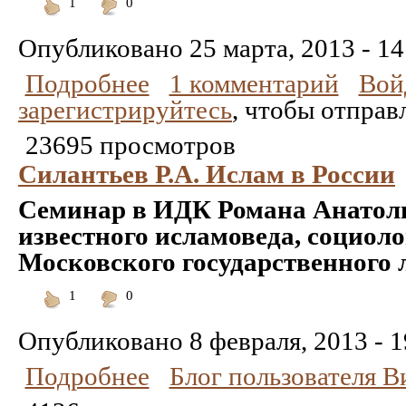
1
0
Понравилось
Не
понравилось
Опубликовано
25 марта, 2013 - 14
Подробнее
1 комментарий
Вой
зарегистрируйтесь
, чтобы отправ
23695 просмотров
Силантьев Р.А. Ислам в России
Семинар в ИДК Романа Анатоль
известного исламоведа, социоло
Московского государственного 
1
0
Понравилось
Не
понравилось
Опубликовано
8 февраля, 2013 - 1
Подробнее
Блог пользователя 