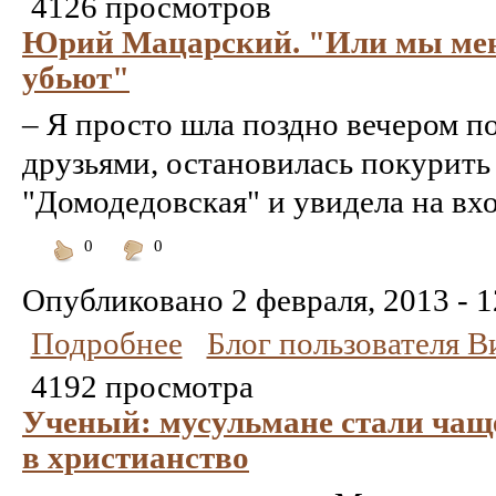
4126 просмотров
Юрий Мацарский. "Или мы меня
убьют"
– Я просто шла поздно вечером по
друзьями, остановилась покурить
"Домодедовская" и увидела на вх
0
0
Понравилось
Не
понравилось
Опубликовано
2 февраля, 2013 - 1
Подробнее
Блог пользователя 
4192 просмотра
Ученый: мусульмане стали чаще
в христианство