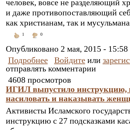
человек, вовсе не разделяющий х
и даже противопоставляющий себ
как христианам, так и мусульманам
1
0
Понравилось
Не
понравилось
Опубликовано
2 мая, 2015 - 15:58
Подробнее
Войдите
или
зареги
отправлять комментарии
4608 просмотров
ИГИЛ выпустило инструкцию, 
насиловать и наказывать женщ
Активисты Исламского государст
инструкцию с 27 подсказками каса