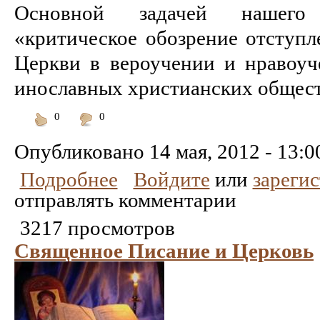
Основной задачей нашего 
«критическое обозрение отступ
Церкви в вероучении и нравоу
инославных христианских обществ
0
0
Понравилось
Не
понравилось
Опубликовано
14 мая, 2012 - 13:0
Подробнее
Войдите
или
зареги
отправлять комментарии
3217 просмотров
Священное Писание и Церковь