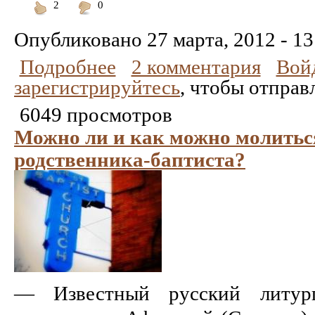
2
0
Понравилось
Не
понравилось
Опубликовано
27 марта, 2012 - 13
Подробнее
2 комментария
Вой
зарегистрируйтесь
, чтобы отправ
6049 просмотров
Можно ли и как можно молиться
родственника-баптиста?
— Известный русский литург