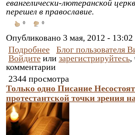
евангелически-лютеранской церк
перешел в православие.
0
0
Понравилось
Не
понравилось
Опубликовано
3 мая, 2012 - 13:02
Подробнее
Блог пользователя 
Войдите
или
зарегистрируйтесь
,
комментарии
2344 просмотра
Только одно Писание Несостоят
протестантской точки зрения 