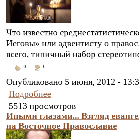
Что известно среднестатистичес
Иеговы» или адвентисту о правос
всего, типичный набор стереотип
0
0
Понравилось
Не
понравилось
Опубликовано
5 июня, 2012 - 13:
Подробнее
5513 просмотров
Иными глазами... Взгляд еванг
на Восточное Православие