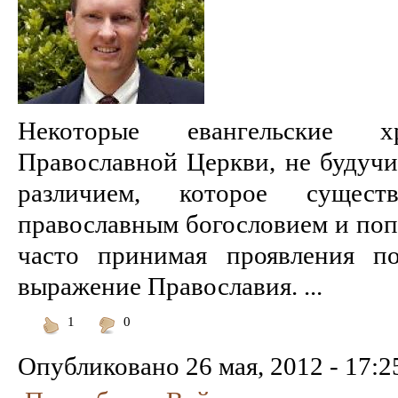
Некоторые евангельские 
Православной Церкви, не будучи
различием, которое сущес
православным богословием и поп
часто принимая проявления по
выражение Православия. ...
1
0
Понравилось
Не
понравилось
Опубликовано
26 мая, 2012 - 17:2