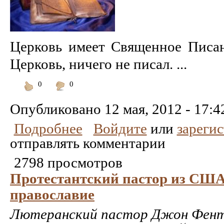
Церковь имеет Священное Писани
Церковь, ничего не писал. ...
0
0
Понравилось
Не
понравилось
Опубликовано
12 мая, 2012 - 17:4
Подробнее
Войдите
или
зареги
отправлять комментарии
2798 просмотров
Протестантский пастор из СШ
православие
Лютеранский пастор Джон Фент