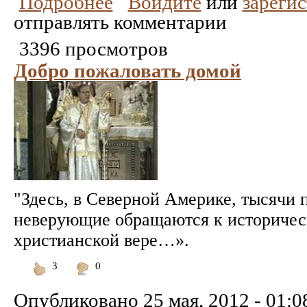
Подробнее
Войдите
или
зареги
отправлять комментарии
3396 просмотров
Добро пожаловать домой
"Здесь, в Северной Америке, тысячи 
неверующие обращаются к историчес
христианской вере…».
3
0
Понравилось
Не
понравилось
Опубликовано
25 мая, 2012 - 01:0