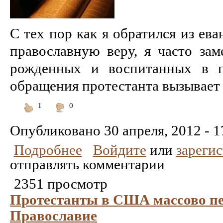
С тех пор как я обратился из ев
православную веру, я часто зам
рожденных и воспитанных в п
обращения протестанта вызывает у
1
0
Понравилось
Не
понравилось
Опубликовано
30 апреля, 2012 - 1
Подробнее
Войдите
или
зареги
отправлять комментарии
2351 просмотр
Протестанты в США массово пе
Православие