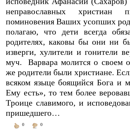
исповедник Афанасий (Сахаров) 
неправославных христиан п
поминовения Ваших усопших роди
полагаю, что дети всегда обя
родителях, каковы бы они ни б
изверги, хулители и гонители в
муч. Варвара молится о своем о
же родители были христиане. Есл
всяком языце боящийся Бога и 
Ему есть», то тем более веровав
Троице славимого, и исповедова
пришедшего…
0
0