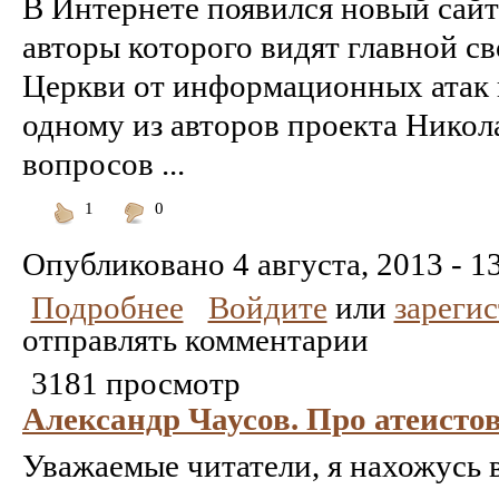
В Интернете появился новый сай
авторы которого видят главной св
Церкви от информационных атак 
одному из авторов проекта Никол
вопросов ...
1
0
Понравилось
Не
понравилось
Опубликовано
4 августа, 2013 - 1
Подробнее
Войдите
или
зареги
отправлять комментарии
3181 просмотр
Александр Чаусов. Про атеисто
Уважаемые читатели, я нахожусь 