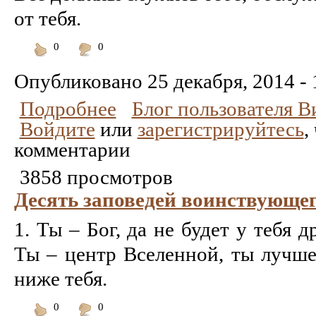
от тебя.
0
0
Понравилось
Не
понравилось
Опубликовано
25 декабря, 2014 - 
Подробнее
Блог пользователя 
Войдите
или
зарегистрируйтесь
,
комментарии
3858 просмотров
Десять заповедей воинствующег
1. Ты – Бог, да не будет у тебя д
Ты – центр Вселенной, ты лучше
ниже тебя.
0
0