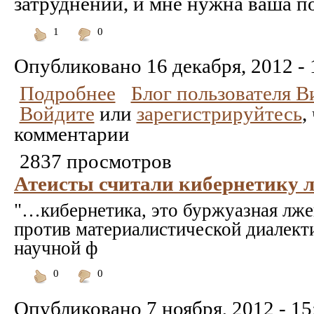
затруднении, и мне нужна ваша п
1
0
Понравилось
Не
понравилось
Опубликовано
16 декабря, 2012 - 
Подробнее
Блог пользователя 
Войдите
или
зарегистрируйтесь
,
комментарии
2837 просмотров
Атеисты считали кибернетику 
"…кибернетика, это буржуазная лже
против материалистической диалект
научной ф
0
0
Понравилось
Не
понравилось
Опубликовано
7 ноября, 2012 - 15