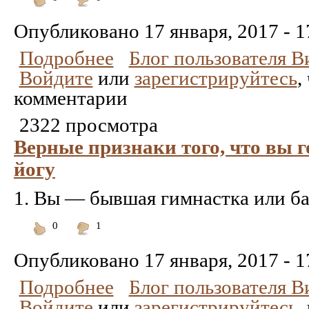
Понравилось
Не
понравилось
Опубликовано
17 января, 2017 - 1
Подробнее
Блог пользователя 
Войдите
или
зарегистрируйтесь
,
комментарии
2322 просмотра
Верные признаки того, что вы 
йогу
1. Вы — бывшая гимнастка или ба
0
1
Понравилось
Не
понравилось
Опубликовано
17 января, 2017 - 1
Подробнее
Блог пользователя 
Войдите
или
зарегистрируйтесь
,