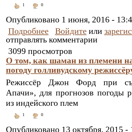
1
0
Понравилось
Не
понравилось
Опубликовано
1 июня, 2016 - 13:
Подробнее
Войдите
или
зареги
отправлять комментарии
3099 просмотров
О том, как шаман из племени н
погоду голливудскому режиссёр
Режиссёр Джон Форд при съ
Апачи», для прогнозов погоды 
из индейского плем
1
0
Понравилось
Не
понравилось
Опубликовано
13 октября, 2015 - 