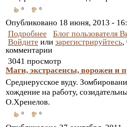
0
0
Понравилось
Не
понравилось
Опубликовано
18 июня, 2013 - 16
Подробнее
Блог пользователя 
Войдите
или
зарегистрируйтесь
,
комментарии
3041 просмотр
Маги, экстрасенсы, ворожеи и п
Среднерусское вуду. Зомбировани
хождение на работу, созидательн
О.Хренелов.
0
0
Понравилось
Не
понравилось