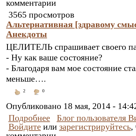
комментарии
3565 просмотров
Альтернативная [здравому смы
Анекдоты
ЦЕЛИТЕЛЬ спрашивает своего па
- Ну как ваше состояние?
- Благодаря вам мое состояние ст
меньше….
2
0
Понравилось
Не
понравилось
Опубликовано
18 мая, 2014 - 14:4
Подробнее
Блог пользователя 
Войдите
или
зарегистрируйтесь
,
комментарии