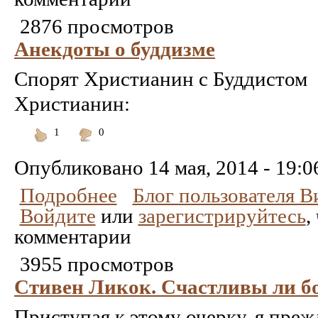
2876 просмотров
Анекдоты о буддизме
Спорят Христианин с Буддистом
Христианин:
1
0
Понравилось
Не
понравилось
Опубликовано
14 мая, 2014 - 19:0
Подробнее
Блог пользователя 
Войдите
или
зарегистрируйтесь
,
комментарии
3955 просмотров
Стивен Ликок. Счастливы ли б
Приступая к этому очерку, я преж