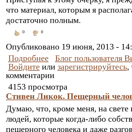
что материал, которым я располаг
достаточно полным.
0
0
Понравилось
Не
понравилось
Опубликовано
19 июня, 2013 - 14
Подробнее
Блог пользователя 
Войдите
или
зарегистрируйтесь
,
комментарии
4153 просмотра
Стивен Ликок. Пещерный челов
Думаю, что, кроме меня, на свете
людей, которые когда‑либо собст
пещерного человека и даже разго