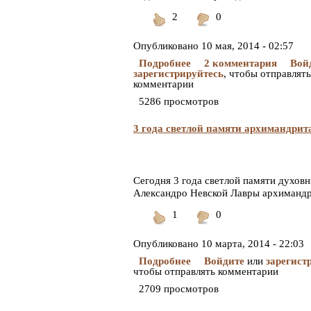
2
0
Понравилось
Не
понравилось
Опубликовано
10 мая, 2014 - 02:57
Подробнее
2 комментария
Вой
зарегистрируйтесь
, чтобы отправлять
комментарии
5286 просмотров
3 года светлой памяти архимандрит
Сегодня 3 года светлой памяти духовн
Александро Невской Лавры архимандр
1
0
Понравилось
Не
понравилось
Опубликовано
10 марта, 2014 - 22:03
Подробнее
Войдите
или
зарегист
чтобы отправлять комментарии
2709 просмотров