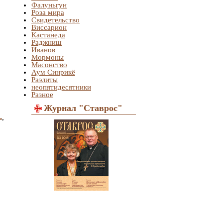
Фалуньгун
Роза мира
Свидетельство
Виссарион
Кастанеда
Раджниш
Иванов
Мормоны
Масонство
Аум Синрикё
Раэлиты
неопятидесятники
Разное
Журнал "Ставрос"
ь
,