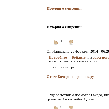
История о смирении
История о смирении.
1
0
Понравилось
Не
понравилось
Опубликовано
28 февраля, 2014 - 06:2
Подробнее
Войдите
или
зарегист
чтобы отправлять комментарии
3822 просмотра
Ответ Кочергина родноверу.
С удовольствием посмотрел видео, ин
грамотный и спокойный диалог.
0
0