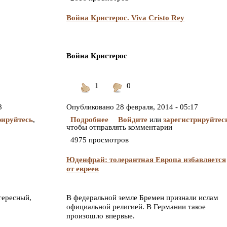
Война Кристерос. Viva Cristo Rey
Война Кристерос
1
0
Понравилось
Не
понравилось
8
Опубликовано
28 февраля, 2014 - 05:17
рируйтесь
,
Подробнее
Войдите
или
зарегистрируйтес
чтобы отправлять комментарии
4975 просмотров
Юденфрай: толерантная Европа избавляется
от евреев
тересный,
В федеральной земле Бремен признали ислам
официальной религией. В Германии такое
произошло впервые.