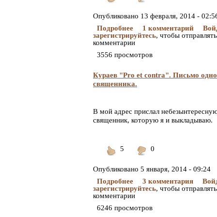
Понравилось
Не
понравилось
Опубликовано
13 февраля, 2014 - 02:5
Подробнее
1 комментарий
Вой
зарегистрируйтесь
, чтобы отправлять
комментарии
3556 просмотров
Кураев "Pro et contra". Письмо одн
священника.
В мой адрес прислал небезынтересну
священник, которую я и выкладываю.
5
0
Понравилось
Не
понравилось
Опубликовано
5 января, 2014 - 09:24
Подробнее
3 комментария
Вой
зарегистрируйтесь
, чтобы отправлять
комментарии
6246 просмотров