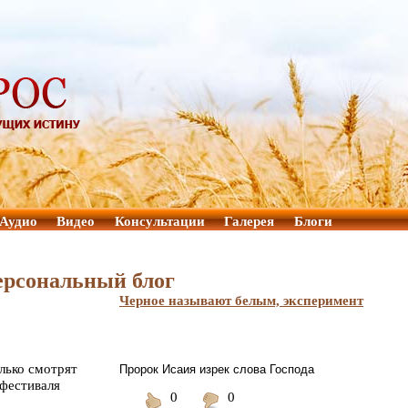
Аудио
Видео
Консультации
Галерея
Блоги
ерсональный блог
Черное называют белым, эксперимент
лько смотрят
Пророк Исаия изрек слова Господа
 фестиваля
0
0