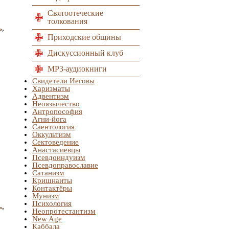
Святоотеческие
толкования
ь
,
Приходские общины
Дискуссионный клуб
MP3-аудиокниги
Свидетели Иеговы
Харизматы
Адвентизм
Неоязычество
Антропософия
Агни-йога
Саентология
Оккультизм
Сектоведение
Анастасиевцы
Псевдоиндуизм
Псевдоправославие
Сатанизм
Кришнаиты
Контактёры
Мунизм
Психология
ь
,
Неопротестантизм
New Age
Каббала