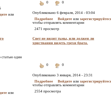
0
0
Понравилось
Не
6
понравилось
Опубликовано
6 февраля, 2014 - 03:04
дите
или
Подробнее
Войдите
или
зарегистрируйтес
чтобы отправлять комментарии
2471 просмотр
ого
Свет не видит тьмы, или должен ли
христианин видеть грехи брата.
ю статью один
0
0
Понравилось
Не
понравилось
Опубликовано
3 января, 2014 - 23:31
Подробнее
Войдите
или
зарегистрируйтес
чтобы отправлять комментарии
2554 просмотра
дите
или