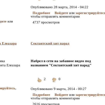
Понравилось
Не
понравилось
Опубликовано
28 марта, 2014 - 04:22
Подробнее
Войдите
или
зарегистрируйтес
чтобы отправлять комментарии
дите
или
4737 просмотров
а Елеазара
Сектантский хит парад
ика
Набрел в сети на забавное видео под
ита Елеазара
названием "Сектантский хит парад"
2
0
Понравилось
Не
понравилось
рируйтесь
,
Опубликовано
9 марта, 2014 - 00:27
Подробнее
Войдите
или
зарегистрируйтес
чтобы отправлять комментарии
2616 просмотров