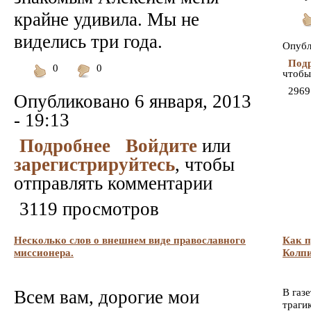
крайне удивила. Мы не
По
виделись три года.
Опубл
Подр
0
0
чтобы
Понравилось
Не
2969
понравилось
Опубликовано
6 января, 2013
- 19:13
Подробнее
Войдите
или
зарегистрируйтесь
, чтобы
отправлять комментарии
3119 просмотров
Несколько слов о внешнем виде православного
Как п
миссионера.
Колпи
Всем вам, дорогие мои
В газ
траги