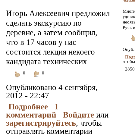
Игорь Алексеевич предложил
Многи
удивл
сделать экскурсию по
неояз
Русь и
деревне, а затем сообщил,
что в 17 часов у нас
По
Опубл
состоится лекция некоего
Подр
кандидата технических
чтобы
2850
0
0
Понравилось
Не
понравилось
Опубликовано
4 сентября,
2012 - 22:47
Подробнее
1
комментарий
Войдите
или
зарегистрируйтесь
, чтобы
отправлять комментарии