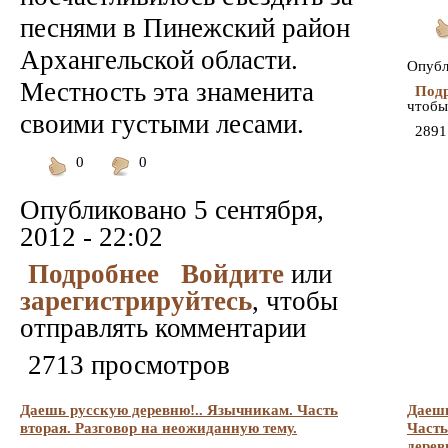
песнями в Пинежский район
По
Архангельской области.
Опубл
Местность эта знаменита
Подр
чтобы
своими густыми лесами.
2891
0
0
Понравилось
Не
понравилось
Опубликовано
5 сентября,
2012 - 22:02
Подробнее
Войдите
или
зарегистрируйтесь
, чтобы
отправлять комментарии
2713 просмотров
Даешь русскую деревню!.. Язычникам. Часть
Даешь
вторая. Разговор на неожиданную тему.
Часть
дерев