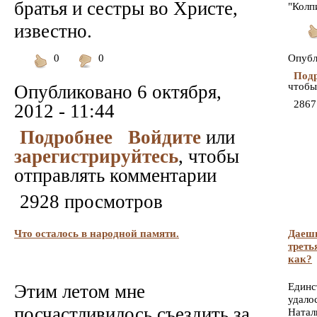
братья и сестры во Христе,
"Колп
известно.
По
0
0
Опубл
Понравилось
Не
Подр
понравилось
чтобы
Опубликовано
6 октября,
2867
2012 - 11:44
Подробнее
Войдите
или
зарегистрируйтесь
, чтобы
отправлять комментарии
2928 просмотров
Что осталось в народной памяти.
Даешь
треть
как?
Этим летом мне
Единс
удало
посчастливилось съездить за
Натал