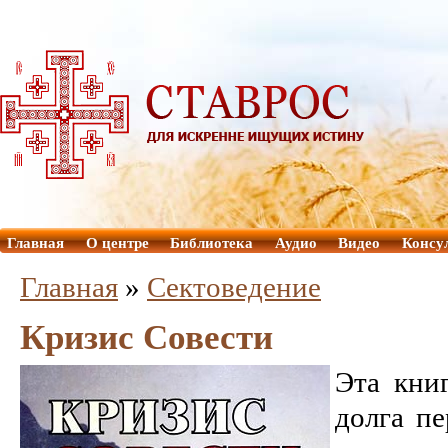
Главная
О центре
Библиотека
Аудио
Видео
Консу
Главная
»
Сектоведение
Кризис Совести
Эта кни
долга п