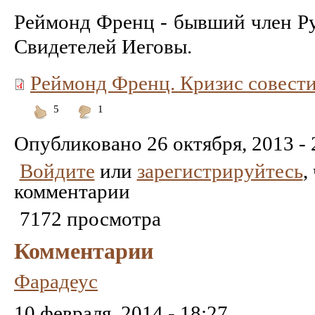
Реймонд Френц - бывший член Р
Свидетелей Иеговы.
Реймонд Френц. Кризис совест
5
1
Понравилось
Не
понравилось
Опубликовано
26 октября, 2013 - 
Войдите
или
зарегистрируйтесь
,
комментарии
7172 просмотра
Комментарии
Фарадеус
10 февраля, 2014 - 18:27