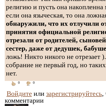
религию и пусть она накопленна
если она языческая, то она ложна
обнаружили, что их отлучили от
принятия официальной религи
отрезали от родителей, сыновей
сестер, даже от дедушек, бабуш
ложь! Никто никого не отрезает )
собрание не первый год, но таки
нет.
0
0
Понравилось
Не
Войдите
или
зарегистрируйтесь
,
понравилось
комментарии