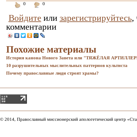
0
0
Понравилось
Не
Войдите
или
зарегистрируйтесь
,
понравилось
комментарии
Похожие материалы
История канона Нового Завета или "ТЯЖЁЛАЯ АРТИ
10 разрушительных мыслительных паттернов культиста
Почему православные люди строят храмы?
© 2014, Православный миссионерский апологетический центр «Ст