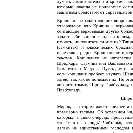
думать самостоятельно и критически
которые никогда не подвергает сом
защитным средством от справедливой 
Кришнаит не задает лишних вопросов. 
утверждают, что Кришна – верховна
считающие верховными других божест
задаст себе вопрос вроде: а о чем,
изучать, не почитать ли мне их? Тип
(самхитах) и классических брахма
исчезающе редок. Кришнаит не интер
текстов. Кришнаиту не интересны 
Шридхары Свамина или Вашванатхи Ч
Рамануджи и Мадхвы. Пусть другие, а
если кришнаит пробует изучать Шанк
затею, так как не понимает их. По эт
авторитетными, Шрилу Прабхупаду, 
Прабхупаду.
Широт
Мирок, в котором живет среднестат
чрезмерно тесным. Об остальном инд
которых, в свою очередь, просветил
узнаёт, что "господь" Чайтанья, ос
далеко не единственным господом в