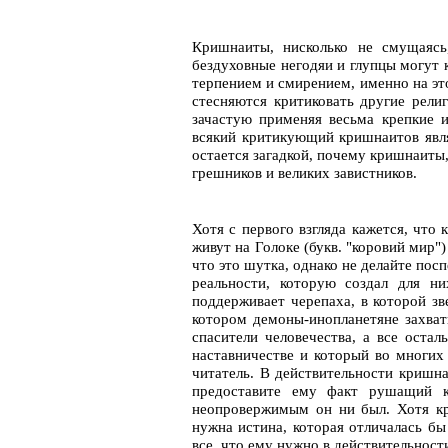
Кришнаиты, нисколько не смущаясь
бездуховные негодяи и глупцы могут 
терпением и смирением, именно на эт
стесняются критиковать другие религ
зачастую применяя весьма крепкие и
всякий критикующий кришнаитов являе
остается загадкой, почему кришнаиты,
грешников и великих завистников.
Хотя с первого взгляда кажется, что
живут на Голоке (букв. "коровий ми
что это шутка, однако не делайте по
реальности, которую создал для н
поддерживает черепаха, в которой з
котором демоны-инопланетяне захват
спасители человечества, а все ост
наставничестве и который во многих
читатель. В действительности кришна
предоставите ему факт рушащий к
неопровержимым он ни был. Хотя кр
нужна истина, которая отличалась бы
все, что ему нужно в действительност