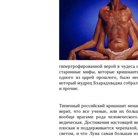
гипертрофированной верой в чудеса и
старинные мифы, которые кришнаиты
одного из царей прошлого, было нес
который мудрец Бхарадхваджа собрал с
и прочие.
Типичный российский кришнаит ненав
верит, что все ученые, или их боль
вообще врагами рода человеческого
ведическая. Достижения настоящей в
плоская и поддерживается черепахой,
светом, и что Луна самая большая из