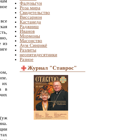
нам
Фалуньгун
тное
Роза мира
Свидетельство
Виссарион
 все
Кастанеда
ская
Раджниш
Иванов
сть,
Мормоны
вно,
Масонство
е из
Аум Синрикё
ниге
Раэлиты
неопятидесятники
Разное
Журнал "Ставрос"
том,
опе.
 их
а в
очих
 (уж
ина.
ации
тах