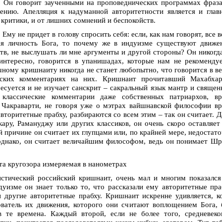
. Он говорит заученными на проповеднических программах фраз
нению. Апелляция к надуманной авторитетности является и гла
критики, и от лишних сомнений и беспокойств.
Ему не придет в голову спросить себя: если, как нам говорят, все 
я личность Бога, то почему же в индуизме существуют движен
в, не выслушать ли мне аргументы и другой стороны? Он никогд
 интересно, говорится в упанишадах, которые нам не рекоменду
ичному кришнаиту никогда не станет любопытно, что говорится в в
нских комментариях на них. Кришнаит прочитавший Махабхар
есуется и не изучает санскрит – сакральный язык мантр и свяще
классические комментарии даже собственных патриархов, вр
акраварти, не говоря уже о мэтрах вайшнавской философии вр
вторитетные прабху, разбираются со всем этим – так он считает. 
ару, Рамануджу или других классиков, он очень скоро оставляет
ой причине он считает их глупцами или, по крайней мере, недостат
однако, он считает величайшим философом, ведь он понимает Ш
а кругозора измеряемая в нанометрах
истический российский кришнаит, очень мал и многим показалс
уизме он знает только то, что рассказали ему авторитетные пра
и другие авторитетные прабху. Кришнаит искренне удивляется, к
нователь их движения, которого они считают воплощением Бога,
 те времена. Каждый второй, если не более того, средневеко