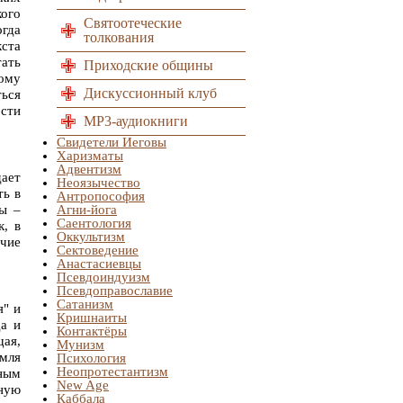
ого
Святоотеческие
огда
толкования
кста
тать
Приходские общины
ому
Дискуссионный клуб
ься
ости
MP3-аудиокниги
Свидетели Иеговы
Харизматы
Адвентизм
ает
Неоязычество
ть в
Антропософия
ны –
Агни-йога
Саентология
к, в
Оккультизм
очие
Сектоведение
Анастасиевцы
Псевдоиндуизм
Псевдоправославие
Сатанизм
я" и
Кришнаиты
да и
Контактёры
щая,
Мунизм
емля
Психология
Неопротестантизм
нным
New Age
ьную
Каббала