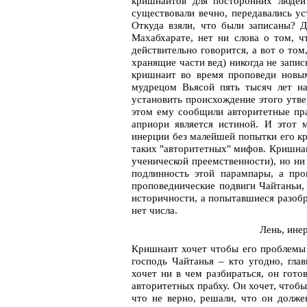
кришнаитов для посторонних людей 
существовали вечно, передавались ус
Откуда взяли, что были записаны? Д
Махабхарате, нет ни слова о том, 
действительно говорится, а вот о то
хранящие части вед) никогда не запи
кришнаит во время проповеди новы
мудрецом Вьясой пять тысяч лет на
установить происхождение этого утве
этом ему сообщили авторитетные праб
априори является истиной. И этот 
инерции без малейшей попытки его кр
таких "авторитетных" мифов. Кришнаи
ученической преемственности), но ни
подлинность этой парампары, а пр
проповеднические подвиги Чайтаньи, 
историчности, а попытавшиеся разоб
нет числа.
Лень, ине
Кришнаит хочет чтобы его проблемы 
господь Чайтанья – кто угодно, гла
хочет ни в чем разбираться, он гот
авторитетных прабху. Он хочет, чтобы
что не верно, решали, что он долже