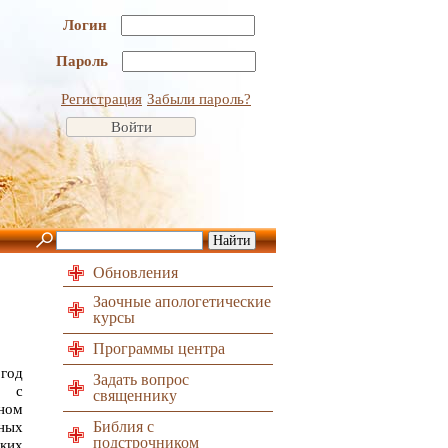
Логин
Пароль
Регистрация
Забыли пароль?
Обновления
Заочные апологетические
курсы
Программы центра
год
Задать вопрос
я с
священнику
ном
Библия с
нных
подстрочником
ких