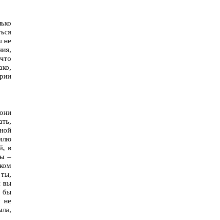
ько
ться
ы не
ния,
 что
ако,
ории
 они
ать,
нной
млю
й, в
ты –
ском
 ты,
и вы
 бы
у не
ыла,