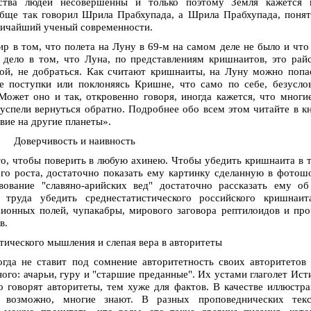
ства людей несовершенны и только поэтому Земля кажется 
обще так говорил Шрила Прабхупада, а Шрила Прабхупада, поня
еличайший ученый современности.
 в том, что полета на Луну в 69-м на самом деле не было и что
дело в том, что Луна, по представлениям кришнаитов, это рай
обой, не добраться. Как считают кришнаиты, на Луну можно попа
е поступки или поклоняясь Кришне, что само по себе, безусло
ожет оно и так, откровенно говоря, иногда кажется, что многи
успели вернуться обратно. Подробнее обо всем этом читайте в к
ие на другие планеты».
Доверчивость и наивность
то, чтобы поверить в любую ахинею. Чтобы убедить кришнаита в 
ого роста, достаточно показать ему картинку сделанную в фотош
ование "славяно-арийских вед" достаточно рассказать ему об
 труда убедить среднестатистического российского кришнаит
ионных полей, чупакабры, мирового заговора рептилоидов и пр
в.
тического мышления и слепая вера в авторитеты
гда не ставит под сомнение авторитетность своих авторитетов
ного: ачарьи, гуру и "старшие преданные". Их устами глаголет Ист
о говорят авторитеты, тем хуже для фактов. В качестве иллюстр
 возможно, многие знают. В разных проповеднических текс