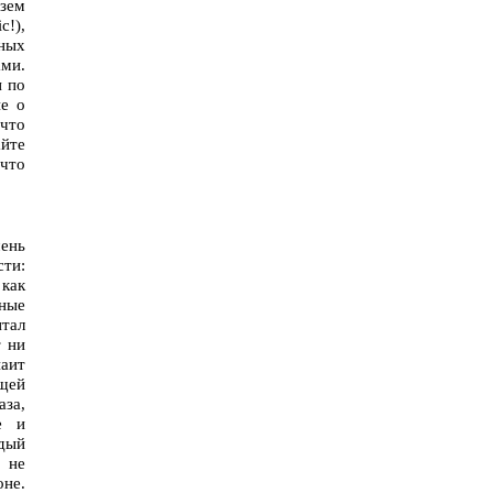
езем
c!),
чных
ами.
н по
ие о
 что
айте
 что
чень
сти:
 как
тные
итал
т ни
аит
ющей
за,
е и
ждый
а не
оне.