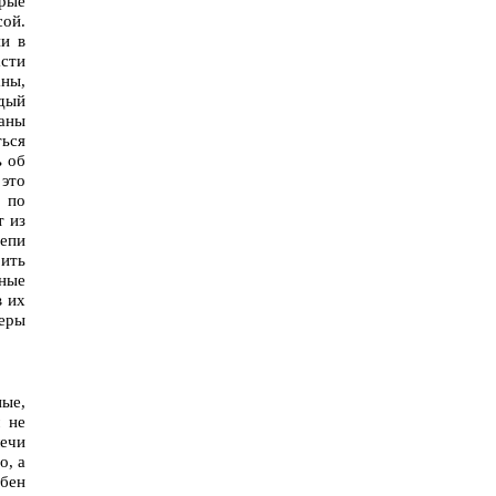
рые
сой.
ни в
асти
аны,
ждый
аны
ться
ь об
 это
ь по
т из
цепи
рить
ные
в их
веры
ные,
м не
лечи
о, а
обен