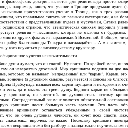
 и философских доктрин, является для религиоведа просто клад
нода, например, пишет, что учение о Троице придумали иудеи (si
 изначально присутствовало учение о Троице, как о трех разли
решили, что правильнее считать их разными категориями, а не бог
соответствии с представлениями иудеев и мусульман, Сатана раве
я буддийской страной, что атеистическая санкхья породила учен
ствует религия – пессимизм, которая не отлична от буддизма,
 многих других фактах из параллельной Вселенной. В общем, чит
го прабху Бхактивиноды Тхакура и наслаждайтесь. А мы заметим,
ь у кого поучиться религиоведческому кругозору.
офированное чувство исключительности
ине души думает, что он святой. Ну почти. По крайней мере, он о
и сам он невероятно духовный. Мир кришнаита поделен на две ча
ые, которых он называет "непреданные" или "карми". Карми, это
ные, вонючие (в духовном смысле, разумеется) и совсем не благос
Шрила Прабхупада называл всех карми глупцами и негодяями и сч
о и есть, да и мысль эта греет душу. Бедняги карми не обладаю
ь у кришнаита, ни чистотой, ни духовностью, поэтому кришн
ельно. Сострадательный элемент является обязательной составля
торую кришнаит носит большую часть времени. Это часть обра
оляющее кришнаиту оставаться убежденным в своей чистот
ит, что он очень духовная личность, он хочет всех спасти. Ка
ь спасатель... впрочем, не важно. Поскольку кришнаит никогд
о всеми некришнаитами без разбору в назидательно-поучительном т