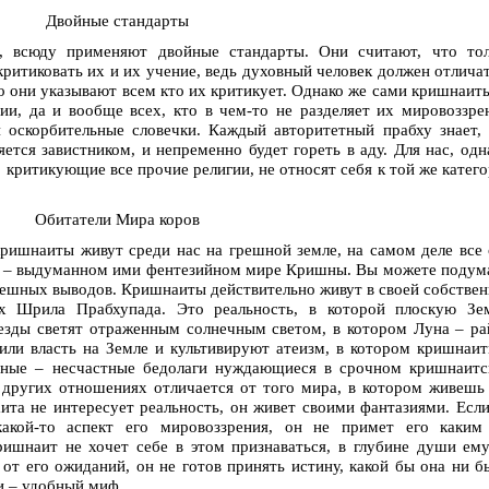
Двойные стандарты
, всюду применяют двойные стандарты. Они считают, что тол
критиковать их и их учение, ведь духовный человек должен отлича
о они указывают всем кто их критикует. Однако же сами кришнаит
ии, да и вообще всех, кто в чем-то не разделяет их мировоззре
 оскорбительные словечки. Каждый авторитетный прабху знает,
тся завистником, и непременно будет гореть в аду. Для нас, одн
 критикующие все прочие религии, не относят себя к той же катег
Обитатели Мира коров
 кришнаиты живут среди нас на грешной земле, на самом деле все
р") – выдуманном ими фентезийном мире Кришны. Вы можете подум
спешных выводов. Кришнаиты действительно живут в своей собстве
их Шрила Прабхупада. Это реальность, в которой плоскую Зе
везды светят отраженным солнечным светом, в котором Луна – ра
или власть на Земле и культивируют атеизм, в котором кришнаи
альные – несчастные бедолаги нуждающиеся в срочном кришнаит
 других отношениях отличается от того мира, в котором живешь
ита не интересует реальность, он живет своими фантазиями. Есл
акой-то аспект его мировоззрения, он не примет его каким
ишнаит не хочет себе в этом признаваться, в глубине души ем
 от его ожиданий, он не готов принять истину, какой бы она ни б
и – удобный миф.