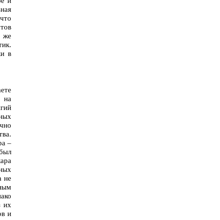
бе и
ная
 что
стов
о же
тик.
ки в
ете
ь на
игий
сных
ычно
тва.
ра –
был
кара
зных
а не
вным
нако
з их
ов и