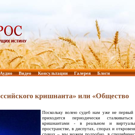
Аудио
Видео
Консультации
Галерея
Блоги
оссийского кришнаита» или «Общество
Поскольку волею судеб нам уже не первый 
приходится периодически сталкиватьс
кришнаитами - в реальном и виртуаль
пространстве, в диспутах, спорах и открове
срачах – мы можем подробно, в специфичес