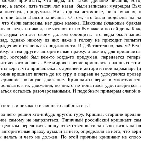
можно прочитать, что веды, это такие древние писания, кото
тно, а затем, пять тысяч лет назад, были записаны мудрецом Вья
а ниоткуда, придумали. Ни в одном источнике, ни в пуранах, 
что они были Вьясой записаны. О том, что были поделены на ч
м, что были записаны, нет даже намека. Шакхины (клановые брахм
сывают веды и никогда не читают их по бумажке и по сей день. Ка
м людям считает своим долгом сообщить, что веды были запис
зад, однако никому из них даже в голову не приходит попыта
рждения и степень его подлинности. И действительно, зачем? Вед
ху, а тем другие авторитетные прабху, а значит, для кришнаита
миф, который был кем-то когда-то придуман, передается тепер
итического анализа. Все мировоззрение кришнаита сплошь состои
ты верят, что принадлежат к древней и авторитетной парампаре (
 один кришнаит вплоть до их гуру и ачарьев не удосужился прове
оверившие покинули движение. Кришнаиты верят в многочислен
основателя их движения, но никто не попытался удостовериться 
раться остались разочарованными. И подобным примерам слепой 
ртность и никакого излишнего любопытства
за него решил кто-нибудь другой: гуру, Кришна, старшие предан
вное самому не напрягаться. Типичный российский кришнаит са
ов целиком переложить ношу ответственности за свою жизнь на п
 авторитетные прабху думали за него, определяли за него, что верн
н делать и чего не должен. По этой причине кришнаит не спос