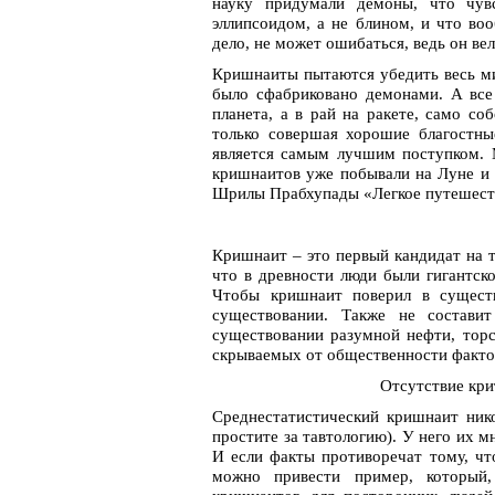
науку придумали демоны, что чув
эллипсоидом, а не блином, и что во
дело, не может ошибаться, ведь он в
Кришнаиты пытаются убедить весь мир
было сфабриковано демонами. А все 
планета, а в рай на ракете, само с
только совершая хорошие благостны
является самым лучшим поступком. М
кришнаитов уже побывали на Луне и 
Шрилы Прабхупады «Легкое путешеств
Кришнаит – это первый кандидат на 
что в древности люди были гигантск
Чтобы кришнаит поверил в существ
существовании. Также не составит
существовании разумной нефти, торс
скрываемых от общественности факто
Отсутствие кри
Среднестатистический кришнаит нико
простите за тавтологию). У него их м
И если факты противоречат тому, чт
можно привести пример, который,