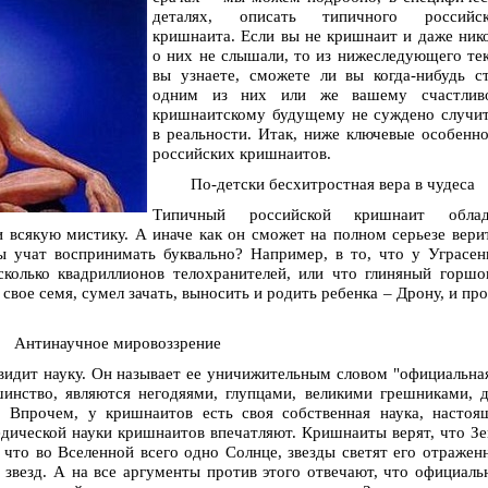
деталях, описать типичного российск
кришнаита. Если вы не кришнаит и даже ник
о них не слышали, то из нижеследующего те
вы узнаете, сможете ли вы когда-нибудь с
одним из них или же вашему счастлив
кришнаитскому будущему не суждено случит
в реальности. Итак, ниже ключевые особенн
российских кришнаитов.
По-детски бесхитростная вера в чудеса
Типичный российской кришнаит облад
 всякую мистику. А иначе как он сможет на полном серьезе вери
 учат воспринимать буквально? Например, в то, что у Уграсе
колько квадриллионов телохранителей, или что глиняный горшо
вое семя, сумел зачать, выносить и родить ребенка – Дрону, и пр
Антинаучное мировоззрение
идит науку. Он называет ее уничижительным словом "официальна
шинство, являются негодяями, глупцами, великими грешниками, 
. Впрочем, у кришнаитов есть своя собственная наука, настоя
едической науки кришнаитов впечатляют. Кришнаиты верят, что З
 что во Вселенной всего одно Солнце, звезды светят его отраже
 звезд. А на все аргументы против этого отвечают, что официал