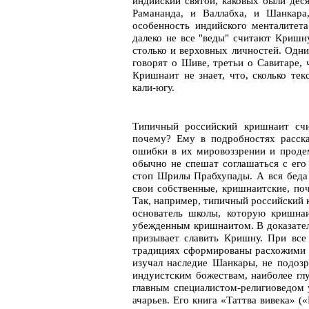
индийский святой, каковых были деся
Рамананда, и Валлабха, и Шанкара
особенность индийского менталитета
далеко не все "веды" считают Кришну
столько и верховных личностей. Од
говорят о Шиве, третьи о Савитаре, 
Кришнаит не знает, что, сколько те
кали-югу.
Типичный российский кришнаит счи
почему? Ему в подробностях расска
ошибки в их мировоззрении и проде
обычно не спешат соглашаться с ег
стоп Шрилы Прабхупады. А вся беда 
свои собственные, кришнаитские, п
Так, например, типичный российский 
основатель школы, которую кришна
убежденным кришнаитом. В доказател
призывает славить Кришну. При все
традициях сформированы расхожими к
изучал наследие Шанкары, не подозр
индуистским божествам, наиболее гл
главным специалистом-религиоведом 
ачарьев. Его книга «Таттва вивека» 