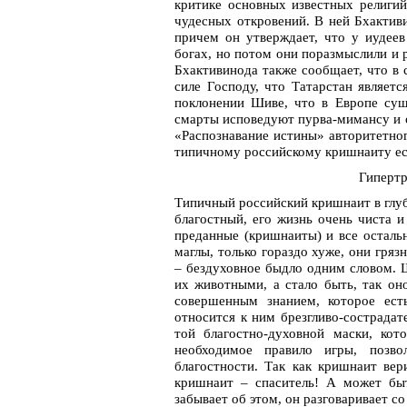
критике основных известных религий
чудесных откровений. В ней Бхактиви
причем он утверждает, что у иудеев
богах, но потом они поразмыслили и 
Бхактивинода также сообщает, что в 
силе Господу, что Татарстан являетс
поклонении Шиве, что в Европе суще
смарты исповедуют пурва-мимансу и о
«Распознавание истины» авторитетно
типичному российскому кришнаиту ест
Гипертр
Типичный российский кришнаит в глуб
благостный, его жизнь очень чиста 
преданные (кришнаиты) и все остальн
маглы, только гораздо хуже, они гряз
– бездуховное быдло одним словом. 
их животными, а стало быть, так он
совершенным знанием, которое ест
относится к ним брезгливо-сострадат
той благостно-духовной маски, ко
необходимое правило игры, позв
благостности. Так как кришнаит вер
кришнаит – спаситель! А может быт
забывает об этом, он разговаривает с