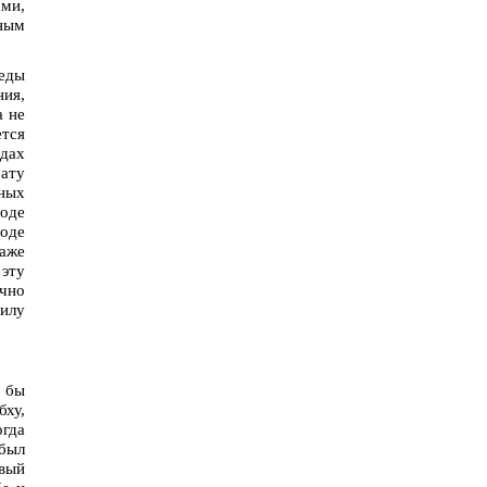
ами,
вным
веды
ия,
а не
ется
едах
ату
нных
оде
оде
Даже
 эту
очно
рилу
я бы
бху,
огда
 был
вый