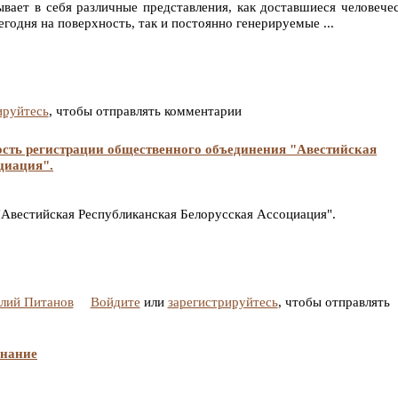
вает в себя различные представления, как доставшиеся человече
годня на поверхность, так и постоянно генерируемые ...
ируйтесь
, чтобы отправлять комментарии
ость регистрации общественного объединения "Авестийская
циация".
"Авестийская Республиканская Белорусская Ассоциация".
алий Питанов
Войдите
или
зарегистрируйтесь
, чтобы отправлять
знание