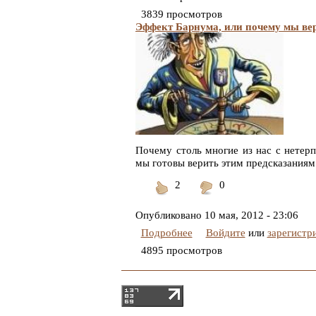
3839 просмотров
Эффект Барнума, или почему мы ве
Почему столь многие из нас с нетер
мы готовы верить этим предсказаниям 
2
0
Понравилось
Не
понравилось
Опубликовано
10 мая, 2012 - 23:06
Подробнее
Войдите
или
зарегистр
4895 просмотров