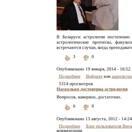
В Беларуси астрология постепенно 
астрологические прогнозы, факул
встречаются случаи, когда преподавате
3
0
Понравилось
Не
понравилось
Опубликовано
19 января, 2014 - 16:52
Подробнее
Войдите
или
зарегистр
5314 просмотров
Насколько достоверна астрология
Вопросов, наверное, достаточно.
0
0
Понравилось
Не
понравилось
Опубликовано
13 августа, 2012 - 14:24
Подробнее
Блог пользователя Вит
комментарии