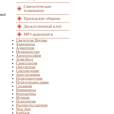
Святоотеческие
толкования
своё
Приходские общины
Дискуссионный клуб
MP3-аудиокниги
Свидетели Иеговы
Харизматы
Адвентизм
Неоязычество
Антропософия
Агни-йога
Саентология
Оккультизм
Сектоведение
Анастасиевцы
Псевдоиндуизм
Псевдоправославие
Сатанизм
Кришнаиты
Контактёры
Мунизм
Психология
Неопротестантизм
New Age
Каббала