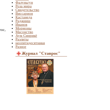
Фалуньгун
Роза мира
Свидетельство
Виссарион
Кастанеда
Раджниш
Иванов
Мормоны
тос,
Масонство
Аум Синрикё
Раэлиты
неопятидесятники
Разное
Журнал "Ставрос"