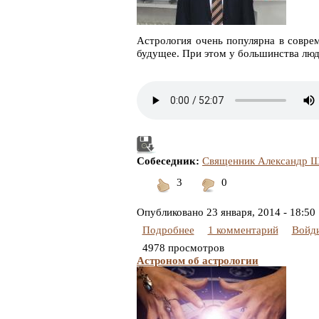
Астрология очень популярна в совре
будущее. При этом у большинства люде
Собеседник:
Священник Александр 
3
0
Понравилось
Не
понравилось
Опубликовано
23 января, 2014 - 18:50
Подробнее
1 комментарий
Войд
4978 просмотров
Астроном об астрологии