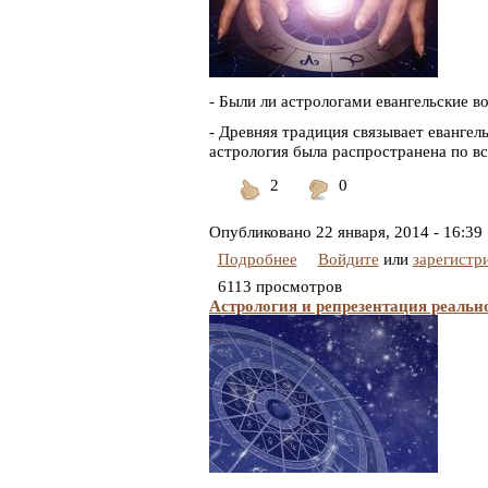
- Были ли астрологами евангельские в
- Древняя традиция связывает евангел
астрология была распространена по вс
2
0
Понравилось
Не
понравилось
Опубликовано
22 января, 2014 - 16:39
Подробнее
Войдите
или
зарегистр
6113 просмотров
Астрология и репрезентация реальн