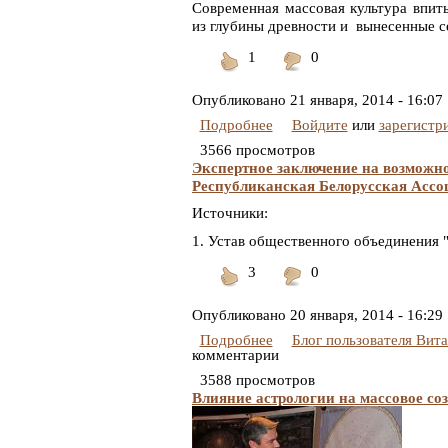
Современная массовая культура впиты
из глубины древности и вынесенные се
1
0
Понравилось
Не
понравилось
Опубликовано
21 января, 2014 - 16:07
Подробнее
Войдите
или
зарегистр
3566 просмотров
Экспертное заключение на возможн
Республиканская Белорусская Ассо
Источники:
1. Устав общественного объединения 
3
0
Понравилось
Не
понравилось
Опубликовано
20 января, 2014 - 16:29
Подробнее
Блог пользователя Вит
комментарии
3588 просмотров
Влияние астрологии на массовое со