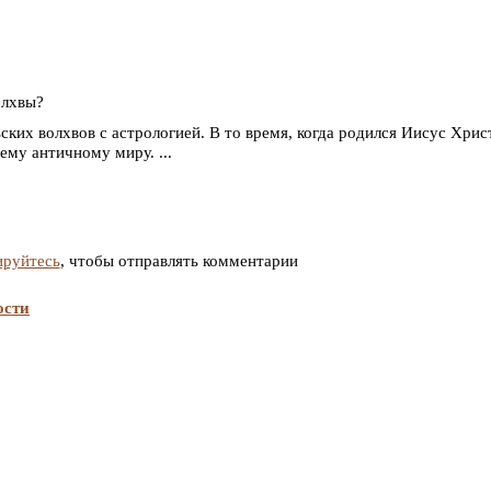
олхвы?
ьских волхвов с астрологией. В то время, когда родился Иисус Хрис
ему античному миру. ...
ируйтесь
, чтобы отправлять комментарии
ости