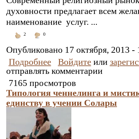
духовности предлагает всем жел
наименование услуг. ...
2
0
Понравилось
Не
понравилось
Опубликовано
17 октября, 2013 - 
Подробнее
Войдите
или
зареги
отправлять комментарии
7165 просмотров
Типология ченнелинга и мистик
единству в учении Солары