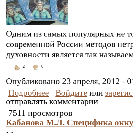
Одним из самых популярных не тол
современной России методов не
духовности является так называем
2
0
Понравилось
Не
понравилось
Опубликовано
23 апреля, 2012 - 0
Подробнее
Войдите
или
зареги
отправлять комментарии
7511 просмотров
Кабанова М.Л. Специфика окку