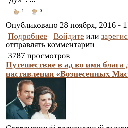
1
0
Понравилось
Не
понравилось
Опубликовано
28 ноября, 2016 - 1
Подробнее
Войдите
или
зареги
отправлять комментарии
3787 просмотров
Путешествие в ад во имя блага 
наставления «Вознесенных Мас
Современный религиозный рынок