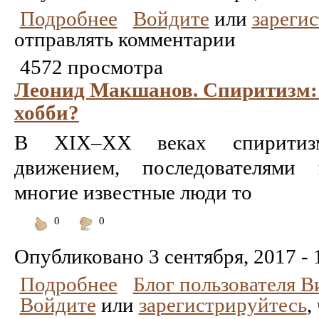
Подробнее
Войдите
или
зареги
отправлять комментарии
4572 просмотра
Леонид Макшанов. Спиритизм: 
хобби?
В XIX–XX веках спиритиз
движением, последователями 
многие известные люди то
0
0
Понравилось
Не
понравилось
Опубликовано
3 сентября, 2017 - 
Подробнее
Блог пользователя 
Войдите
или
зарегистрируйтесь
,