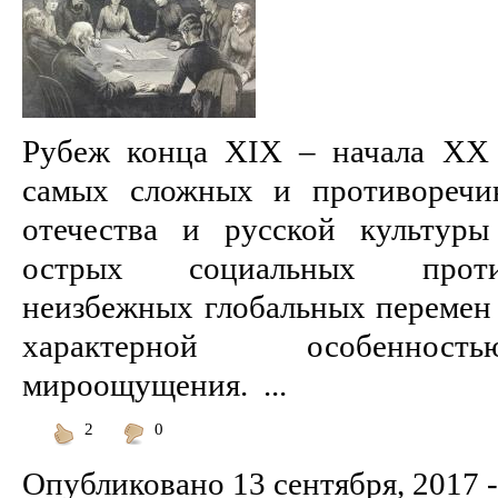
Рубеж конца XIX – начала XX 
самых сложных и противоречи
отечества и русской культуры
острых социальных проти
неизбежных глобальных перемен 
характерной особенност
мироощущения. ...
2
0
Понравилось
Не
понравилось
Опубликовано
13 сентября, 2017 -