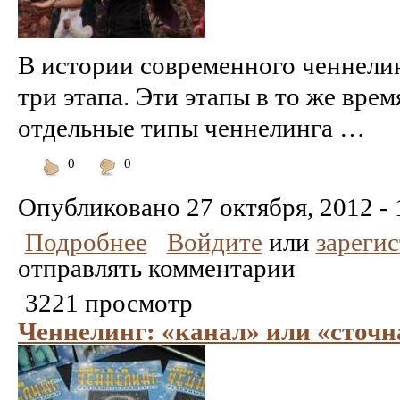
В истории современного ченнели
три этапа. Эти этапы в то же вре
отдельные типы ченнелинга …
0
0
Понравилось
Не
понравилось
Опубликовано
27 октября, 2012 - 
Подробнее
Войдите
или
зареги
отправлять комментарии
3221 просмотр
Ченнелинг: «канал» или «сточн