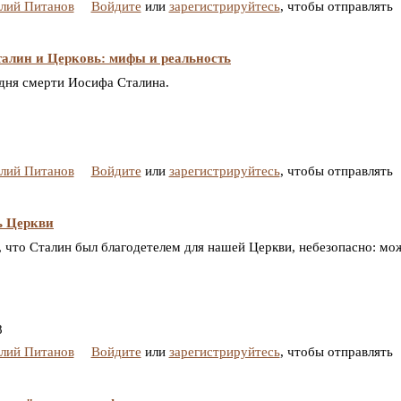
алий Питанов
Войдите
или
зарегистрируйтесь
, чтобы отправлять
алин и Церковь: мифы и реальность
о дня смерти Иосифа Сталина.
алий Питанов
Войдите
или
зарегистрируйтесь
, чтобы отправлять
ь Церкви
", что Сталин был благодетелем для нашей Церкви, небезопасно: мо
8
алий Питанов
Войдите
или
зарегистрируйтесь
, чтобы отправлять