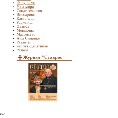
Фалуньгун
Роза мира
Свидетельство
Виссарион
Кастанеда
Раджниш
Иванов
Мормоны
Масонство
Аум Синрикё
Раэлиты
неопятидесятники
Разное
Журнал "Ставрос"
ляно