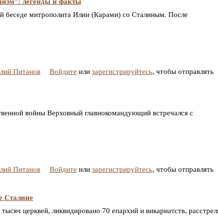
изм": легенды и факты
ой беседе митрополита Илии (Карами) со Сталиным. После
алий Питанов
Войдите
или
зарегистрируйтесь
, чтобы отправлять
ственной войны Верховный главнокомандующий встречался с
2
алий Питанов
Войдите
или
зарегистрируйтесь
, чтобы отправлять
е Сталине
8 тысяч церквей, ликвидировано 70 епархий и викариатств, расстре