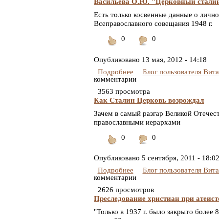
Васильева О.Ю. "Церковный сталин
Есть только косвенные данные о личн
Всеправославного совещания 1948 г.
0
0
Понравилось
Не
понравилось
Опубликовано
13 мая, 2012 - 14:18
Подробнее
Блог пользователя Вит
комментарии
3563 просмотра
Как Сталин Церковь возрождал
Зачем в самый разгар Великой Отече
православными иерархами
0
0
Понравилось
Не
понравилось
Опубликовано
5 сентября, 2011 - 18:0
Подробнее
Блог пользователя Вит
комментарии
2626 просмотров
Преследование христиан при атеист
"Только в 1937 г. было закрыто более 