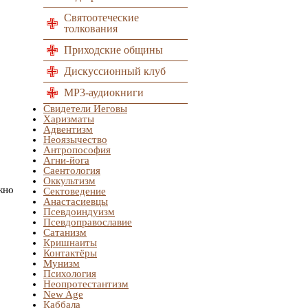
Святоотеческие
толкования
Приходские общины
Дискуссионный клуб
MP3-аудиокниги
Свидетели Иеговы
Харизматы
Адвентизм
Неоязычество
Антропософия
Агни-йога
Саентология
Оккультизм
жно
Сектоведение
Анастасиевцы
Псевдоиндуизм
Псевдоправославие
Сатанизм
Кришнаиты
Контактёры
Мунизм
Психология
Неопротестантизм
New Age
Каббала