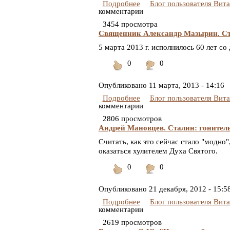
Подробнее
Блог пользователя Вит
комментарии
3454 просмотра
Священник Александр Мазырин. Ст
5 марта 2013 г. исполнилось 60 лет с
0
0
Понравилось
Не
понравилось
Опубликовано
11 марта, 2013 - 14:16
Подробнее
Блог пользователя Вит
комментарии
2806 просмотров
Андрей Мановцев. Сталин: гонител
Считать, как это сейчас стало "модно
оказаться хулителем Духа Святого.
0
0
Понравилось
Не
понравилось
Опубликовано
21 декабря, 2012 - 15:5
Подробнее
Блог пользователя Вит
комментарии
2619 просмотров