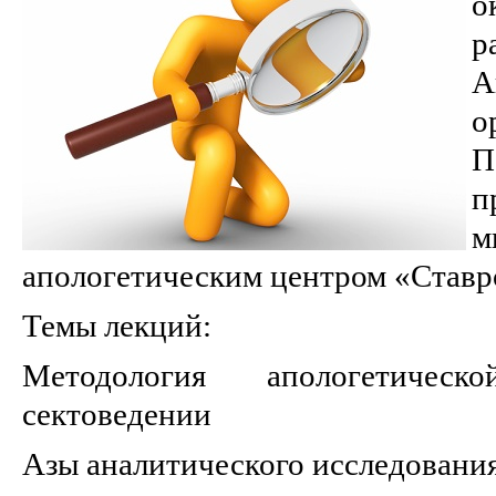
о
р
А
о
П
п
м
апологетическим центром «Ставр
Темы лекций:
Методология апологетичес
сектоведении
Азы аналитического исследования