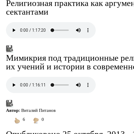
Религиозная практика как аргумен
сектантами
Мимикрия под традиционные рел
их учений и истории в современн
Автор:
Виталий Питанов
6
0
Понравилось
Не
понравилось