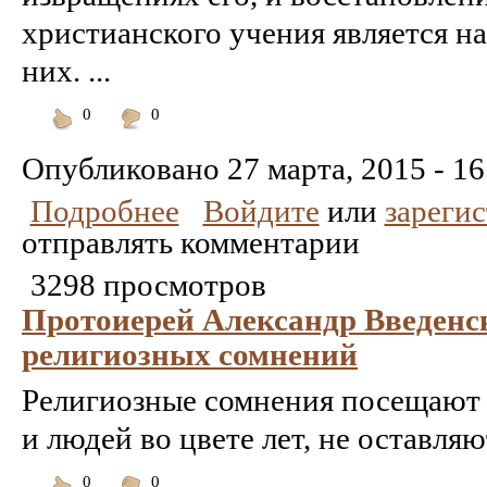
христианского учения является н
них. ...
0
0
Понравилось
Не
понравилось
Опубликовано
27 марта, 2015 - 16
Подробнее
Войдите
или
зареги
отправлять комментарии
3298 просмотров
Протоиерей Александр Введен
религиозных сомнений
Религиозные сомнения посещают
и людей во цвете лет, не оставляю
0
0