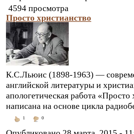
4594 просмотра
Просто христианство
К.С.Льюис (1898-1963) — соврем
английской литературы и христиа
апологетическая работа «Просто
написана на основе цикла радиобес
1
0
Понравилось
Не
понравилось
Опубликовано
28 марта, 2015 - 11