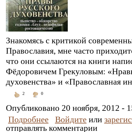
Знакомясь с критикой современн
Православия, мне часто приходитс
что они ссылаются на книги нап
Фёдоровичем Грекуловым: «Нрав
духовенства» и «Православная инк
2
0
Понравилось
Не
понравилось
Опубликовано
20 ноября, 2012 - 1
Подробнее
Войдите
или
зареги
отправлять комментарии