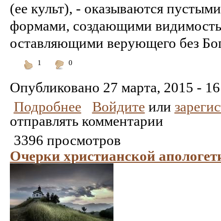
(ее культ), - оказываются пусты
формами, создающими видимость 
оставляющими верующего без Бога
1
0
Понравилось
Не
понравилось
Опубликовано
27 марта, 2015 - 16
Подробнее
Войдите
или
зареги
отправлять комментарии
3396 просмотров
Очерки христианской апологет