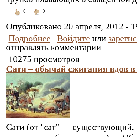
0
0
Понравилось
Не
понравилось
Опубликовано
20 апреля, 2012 - 1
Подробнее
Войдите
или
зареги
отправлять комментарии
10275 просмотров
Сати – обычай сжигания вдов в
Сати (от "сат" — существующий,