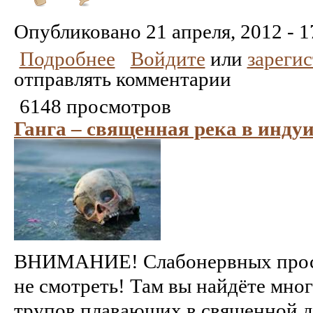
Понравилось
Не
понравилось
Опубликовано
21 апреля, 2012 - 1
Подробнее
Войдите
или
зареги
отправлять комментарии
6148 просмотров
Ганга – священная река в инду
ВНИМАНИЕ! Слабонервных прос
не смотреть! Там вы найдёте мно
трупов плавающих в священной дл