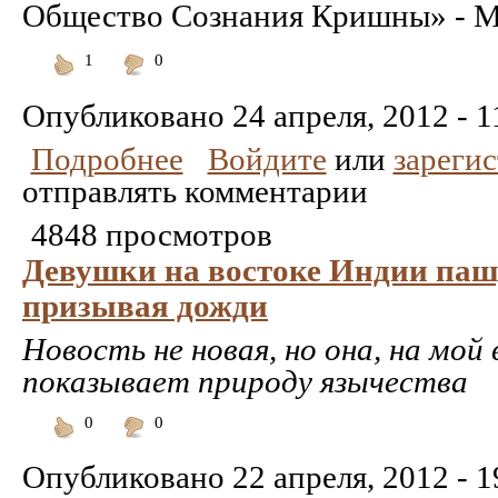
Общество Сознания Кришны» - М
1
0
Понравилось
Не
понравилось
Опубликовано
24 апреля, 2012 - 1
Подробнее
Войдите
или
зареги
отправлять комментарии
4848 просмотров
Девушки на востоке Индии пашу
призывая дожди
Новость не новая, но она, на мой 
показывает природу язычества
0
0
Понравилось
Не
понравилось
Опубликовано
22 апреля, 2012 - 1