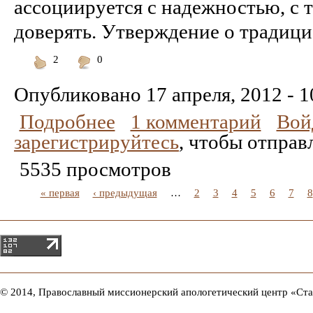
ассоциируется с надежностью, с 
доверять. Утверждение о традицио
2
0
Понравилось
Не
понравилось
Опубликовано
17 апреля, 2012 - 1
Подробнее
1 комментарий
Вой
зарегистрируйтесь
, чтобы отправ
5535 просмотров
« первая
‹ предыдущая
…
2
3
4
5
6
7
8
© 2014, Православный миссионерский апологетический центр «Ст