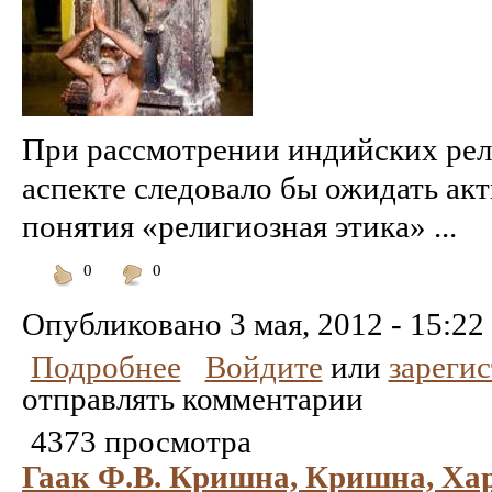
При рассмотрении индийских рел
аспекте следовало бы ожидать ак
понятия «религиозная этика» ...
0
0
Понравилось
Не
понравилось
Опубликовано
3 мая, 2012 - 15:22
Подробнее
Войдите
или
зареги
отправлять комментарии
4373 просмотра
Гаак Ф.В. Кришна, Кришна, Харе