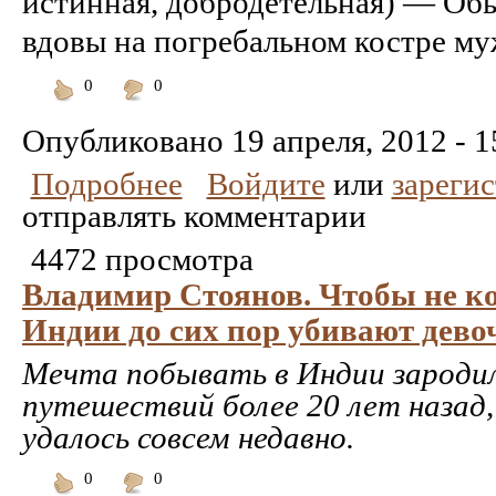
истинная, добродетельная) — О
вдовы на погребальном костре мужа
0
0
Понравилось
Не
понравилось
Опубликовано
19 апреля, 2012 - 1
Подробнее
Войдите
или
зареги
отправлять комментарии
4472 просмотра
Владимир Стоянов. Чтобы не ко
Индии до сих пор убивают дево
Мечта побывать в Индии зародил
путешествий более 20 лет назад,
удалось совсем недавно.
0
0