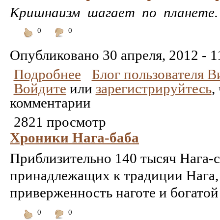
Кришнаизм шагает по планете.
0
0
Понравилось
Не
понравилось
Опубликовано
30 апреля, 2012 - 1
Подробнее
Блог пользователя 
Войдите
или
зарегистрируйтесь
,
комментарии
2821 просмотр
Хроники Нага-баба
Приблизительно 140 тысяч Нага-с
принадлежащих к традиции Нага,
приверженность наготе и богатой
0
0