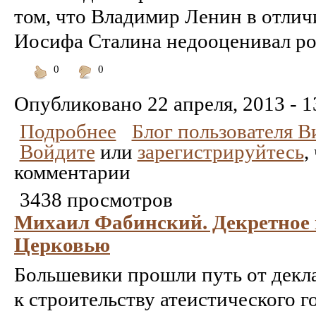
том, что Владимир Ленин в отлич
Иосифа Сталина недооценивал ро
0
0
Понравилось
Не
понравилось
Опубликовано
22 апреля, 2013 - 1
Подробнее
Блог пользователя 
Войдите
или
зарегистрируйтесь
,
комментарии
3438 просмотров
Михаил Фабинский. Декретное 
Церковью
Большевики прошли путь от декл
к строительству атеистического г