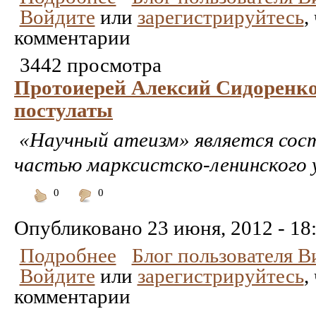
Войдите
или
зарегистрируйтесь
,
комментарии
3442 просмотра
Протоиерей Алексий Сидоренко
постулаты
«Научный атеизм» является сос
частью марксистско-ленинского 
0
0
Понравилось
Не
понравилось
Опубликовано
23 июня, 2012 - 18
Подробнее
Блог пользователя 
Войдите
или
зарегистрируйтесь
,
комментарии