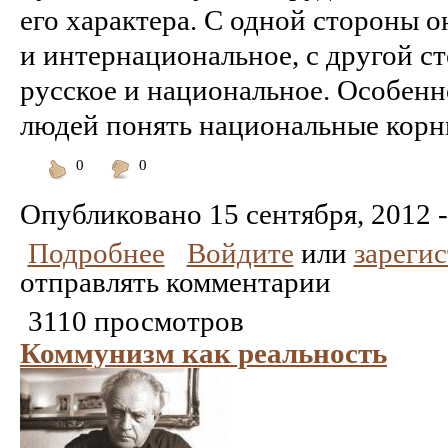
его характера. С одной стороны о
и интернациональное, с другой с
русское и национальное. Особенн
людей понять национальные корни
0
0
Понравилось
Не
понравилось
Опубликовано
15 сентября, 2012 -
Подробнее
Войдите
или
зареги
отправлять комментарии
3110 просмотров
Коммунизм как реальность