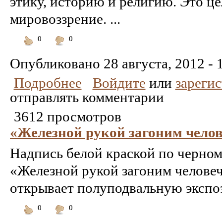
этику, историю и религию. Это ц
мировоззрение. ...
0
0
Понравилось
Не
понравилось
Опубликовано
28 августа, 2012 - 
Подробнее
Войдите
или
зареги
отправлять комментарии
3612 просмотров
«Железной рукой загоним челов
Надпись белой краской по черно
«Железной рукой загоним человеч
открывает полуподвальную экспо
0
0
Понравилось
Не