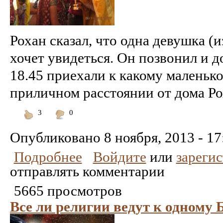
Рохан сказал, что одна девушка (
хочет увидеться. Он позвонил и д
18.45 приехали к какому маленьк
приличном расстоянии от дома Рох
3
0
Понравилось
Не
понравилось
Опубликовано
8 ноября, 2013 - 17
Подробнее
Войдите
или
зареги
отправлять комментарии
5665 просмотров
Все ли религии ведут к одному 