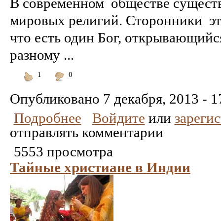
В современном обществе существ
мировых религий. Сторонники эт
что есть один Бог, открывающийс
разному ...
1
0
Понравилось
Не
понравилось
Опубликовано
7 декабря, 2013 - 1
Подробнее
Войдите
или
зареги
отправлять комментарии
5553 просмотра
Тайные христиане в Индии