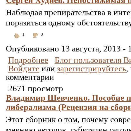
Наблюдая препирательства в инте
поразиться одному обстоятельству
1
0
Понравилось
Не
понравилось
Опубликовано
13 августа, 2013 - 
Подробнее
Блог пользователя 
Войдите
или
зарегистрируйтесь
,
комментарии
2671 просмотр
Владимир Шевченко. Пособие п
либерализма (Рецензия на сбор
Этот сборник о том, почему совр
мнению авторов, губителен сегодн