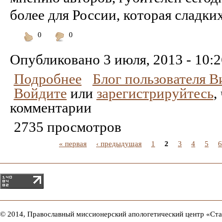
более для России, которая сладки
0
0
Понравилось
Не
понравилось
Опубликовано
3 июля, 2013 - 10:
Подробнее
Блог пользователя 
Войдите
или
зарегистрируйтесь
,
комментарии
2735 просмотров
« первая
‹ предыдущая
1
2
3
4
5
6
© 2014, Православный миссионерский апологетический центр «Ст