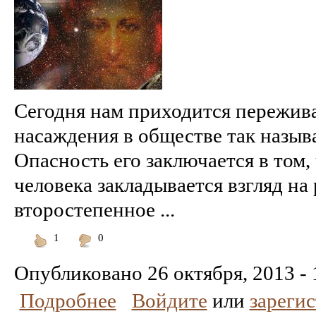
Сегодня нам приходится пережива
насаждения в обществе так назыв
Опасность его заключается в том, 
человека закладывается взгляд на
второстепенное ...
1
0
Понравилось
Не
понравилось
Опубликовано
26 октября, 2013 - 
Подробнее
Войдите
или
зареги