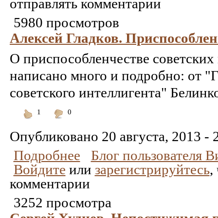
отправлять комментарии
5980 просмотров
Алексей Гладков. Приспособле
О приспособленчестве советских
написано много и подробно: от "
советского интеллигента" Белин
1
0
Понравилось
Не
понравилось
Опубликовано
20 августа, 2013 - 
Подробнее
Блог пользователя 
Войдите
или
зарегистрируйтесь
,
комментарии
3252 просмотра
Сергей Худиев. Непостижимая 