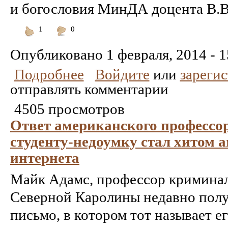
и богословия МинДА доцента В.В.
1
0
Понравилось
Не
понравилось
Опубликовано
1 февраля, 2014 - 1
Подробнее
Войдите
или
зареги
отправлять комментарии
4505 просмотров
Ответ американского профессо
студенту-недоумку стал хитом 
интернета
Майк Адамс, профессор криминал
Северной Каролины недавно полу
письмо, в котором тот называет е