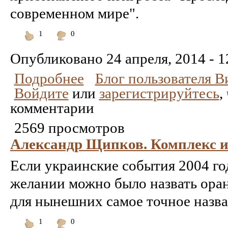
современном мире".
1
0
Понравилось
Не
понравилось
Опубликовано
24 апреля, 2014 - 1
Подробнее
Блог пользователя 
Войдите
или
зарегистрируйтесь
,
комментарии
2569 просмотров
Александр Щипков. Комплекс 
Если украинские события 2004 г
желании можно было назвать ора
для нынешних самое точное назва
1
0