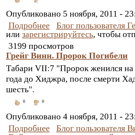
Понравилось
Не
понравилось
Опубликовано
5 ноября, 2011 - 23
Подробнее
Блог пользователя Г
или
зарегистрируйтесь
, чтобы от
3199 просмотров
Грейг Винн. Пророк Погибели
Табари VII:7 "Пророк женился на
года до Хиджра, после смерти Ха
шесть".
0
0
Понравилось
Не
понравилось
Опубликовано
4 ноября, 2011 - 23
Подробнее
Блог пользователя 