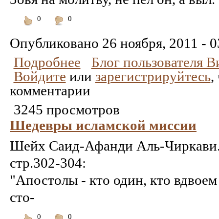
0
0
Понравилось
Не
понравилось
Опубликовано
26 ноября, 2011 - 0
Подробнее
Блог пользователя 
Войдите
или
зарегистрируйтесь
,
комментарии
3245 просмотров
Шедевры исламской миссии
Шейх Саид-Афанди Аль-Чиркави. 
стр.302-304:
"Апостолы - кто один, кто вдвоем
сто-
0
0