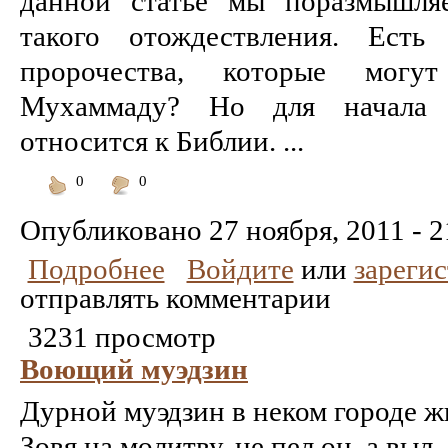
данной статье мы поразмышля
такого отождествления. Ест
пророчества, которые мог
Мухаммаду? Но для начала 
относится к Библии. ...
0
0
Понравилось
Не
понравилось
Опубликовано
27 ноября, 2011 - 2
Подробнее
Войдите
или
зареги
отправлять комментарии
3231 просмотр
Воющий муэдзин
Дурной муэдзин в неком городе ж
Зовя на молитву, не пел он, а выл.