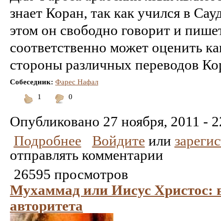
знает Коран, так как учился в Са
этом он свободно говорит и пишет
соответственно может оценить как
стороны различных переводов Кор
Собеседник:
Фарес Нафал
1
0
Понравилось
Не
понравилось
Опубликовано
27 ноября, 2011 - 2
Подробнее
Войдите
или
зареги
отправлять комментарии
26595 просмотров
Мухаммад или Иисус Христос: 
авторитета