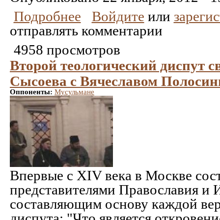
Подробнее
Войдите
или
зареги
отправлять комментарии
4958 просмотров
Второй теологический диспут 
Сысоева с Вячеславом Полоси
Оппоненты:
Мусульмане
Впервые с XIV века в Москве сос
представителями Православия и 
составляющим основу каждой вер
диспута: "Что является откровени