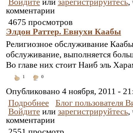
Войдите
или
зарегистрируйтесь
,
комментарии
4675 просмотров
Элдон Раттер. Евнухи Каабы
Религиозное обслуживание Каабы,
обслуживание, выполняется бол
Во главе них стоит Наиб эль Хара
1
0
Понравилось
Не
понравилось
Опубликовано
4 ноября, 2011 - 21
Подробнее
Блог пользователя 
Войдите
или
зарегистрируйтесь
,
комментарии
2551 просмотр