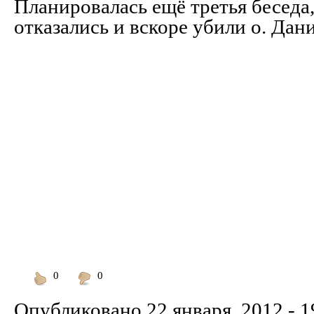
Планировалась ещё третья беседа,
отказались и вскоре убили о. Дан
0
0
Понравилось
Не
понравилось
Опубликовано
22 января, 2012 - 1