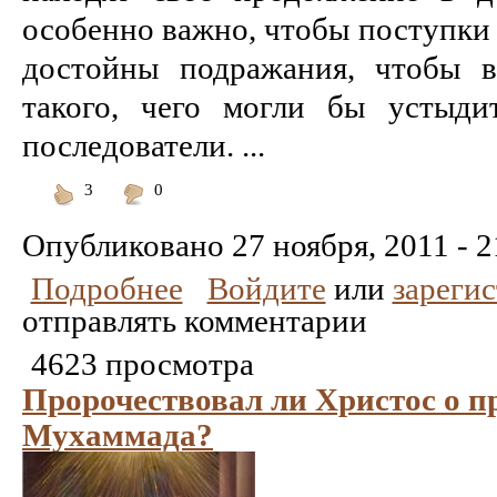
особенно важно, чтобы поступки
достойны подражания, чтобы 
такого, чего могли бы устыди
последователи. ...
3
0
Понравилось
Не
понравилось
Опубликовано
27 ноября, 2011 - 2
Подробнее
Войдите
или
зареги
отправлять комментарии
4623 просмотра
Пророчествовал ли Христос о 
Мухаммада?