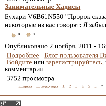
Занимательные Хадисы
Бухари V6B61N550 "Пророк сказал
некоторые из вас говорят: Я забыл
0
0
Понравилось
Не
понравилось
Опубликовано
2 ноября, 2011 - 16
Подробнее
Блог пользователя 
Войдите
или
зарегистрируйтесь
,
комментарии
3752 просмотра
« первая
‹ предыдущая
1
2
3
4
5
6
7