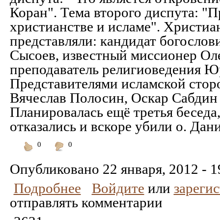
Коран". Тема второго диспута: "П
христианстве и исламе". Христи
представляли: кандидат богослов
Сысоев, известный миссионер Оле
преподаватель религиоведения 
Представителями исламской стор
Вячеслав Полосин, Оскар Сабдин 
Планировалась ещё третья беседа,
отказались и вскоре убили о. Дан
0
0
Понравилось
Не
понравилось
Опубликовано
22 января, 2012 - 1
Подробнее
Войдите
или
зареги
отправлять комментарии